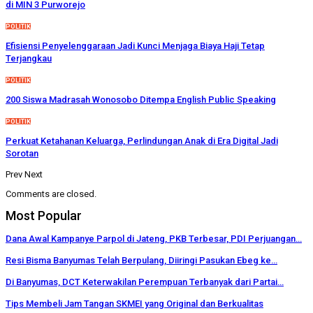
di MIN 3 Purworejo
POLITIK
Efisiensi Penyelenggaraan Jadi Kunci Menjaga Biaya Haji Tetap
Terjangkau
POLITIK
200 Siswa Madrasah Wonosobo Ditempa English Public Speaking
POLITIK
Perkuat Ketahanan Keluarga, Perlindungan Anak di Era Digital Jadi
Sorotan
Prev
Next
Comments are closed.
Most Popular
Dana Awal Kampanye Parpol di Jateng, PKB Terbesar, PDI Perjuangan…
Resi Bisma Banyumas Telah Berpulang, Diiringi Pasukan Ebeg ke…
Di Banyumas, DCT Keterwakilan Perempuan Terbanyak dari Partai…
Tips Membeli Jam Tangan SKMEI yang Original dan Berkualitas