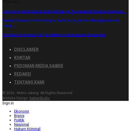
Opinion
Internet Ngebut Masuk Sekolah Rakyat, Pemerintah Siapkan Generasi…
Mantan Menteri Pertambangan dan Energi, Kuntoro Mangkusubroto
Tutup…
Semakin Berinovasi, Re.juve Meluncurkan Varian Smoothies
DISCLAIMER
KONTAK
PEDOMAN MEDIA SAIBER
REDAKSI
TENTANG KAMI
© 2026 - Metro Jateng. All Rights Reserved.
Website Design:
BetterStudio
Sign in
Ekonomi
Bisnis
Politik
Nasional
Hukum Kriminal