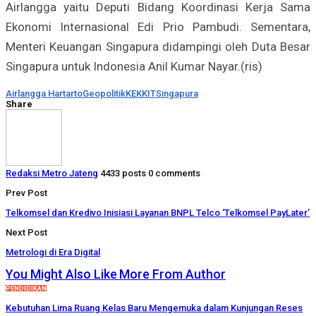
Airlangga yaitu Deputi Bidang Koordinasi Kerja Sama
Ekonomi Internasional Edi Prio Pambudi. Sementara,
Menteri Keuangan Singapura didampingi oleh Duta Besar
Singapura untuk Indonesia Anil Kumar Nayar.(ris)
Airlangga Hartarto
Geopolitik
KEK
KIT
Singapura
Share
Redaksi Metro Jateng
4433 posts
0 comments
Prev Post
Telkomsel dan Kredivo Inisiasi Layanan BNPL Telco ‘Telkomsel PayLater’
Next Post
Metrologi di Era Digital
You Might Also Like
More From Author
PENDIDIKAN
Kebutuhan Lima Ruang Kelas Baru Mengemuka dalam Kunjungan Reses