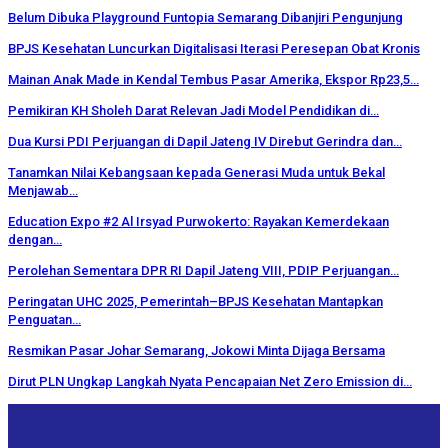
Belum Dibuka Playground Funtopia Semarang Dibanjiri Pengunjung
BPJS Kesehatan Luncurkan Digitalisasi Iterasi Peresepan Obat Kronis
Mainan Anak Made in Kendal Tembus Pasar Amerika, Ekspor Rp23,5…
Pemikiran KH Sholeh Darat Relevan Jadi Model Pendidikan di…
Dua Kursi PDI Perjuangan di Dapil Jateng IV Direbut Gerindra dan…
Tanamkan Nilai Kebangsaan kepada Generasi Muda untuk Bekal
Menjawab…
Education Expo #2 Al Irsyad Purwokerto: Rayakan Kemerdekaan
dengan…
Perolehan Sementara DPR RI Dapil Jateng VIII, PDIP Perjuangan…
Peringatan UHC 2025, Pemerintah–BPJS Kesehatan Mantapkan
Penguatan…
Resmikan Pasar Johar Semarang, Jokowi Minta Dijaga Bersama
Dirut PLN Ungkap Langkah Nyata Pencapaian Net Zero Emission di…