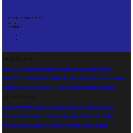
MetroJateng adalah..
email:
Redaksi:
Most Viewed
Dorong Ekosistem Pendidikan yang Lebih Inovatif dan Adaptif
Gaungkan Transisi Energi, Direktur PLN Beri Kuliah Umum Universitas…
Agribisnis Unsoed dan BPDLH Gelar Pelatihan Agribisnis Kelinci
Editors' Picks
Magang Kerja ke Jerman, Kadin Jateng Berangkatkan 14 Orang
Ini Cara Daftar Subsidi Tepat untuk Dapatkan QR Code Pertalite
Presiden Jokowi Salat Idul Adha di Simpang Lima Semarang