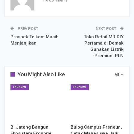
0 Comments
PREV POST
NEXT POST
Prospek Telkom Masih
Toko Retail MR.DIY
Menjanjikan
Pertama di Demak
Gunakan Listrik
Premium PLN
You Might Also Like
All
EKONOMI
EKONOMI
BI Jateng Bangun
Bulog Campus Preneur ,
Ekosistem Ekonomi
Cetak Mahasiswa Jadi