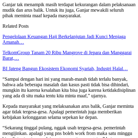
Ganjar tak menampik masih terdapat kekurangan dalam pelaksanaan
mudik dan arus balik. Untuk itu juga, Ganjar mewakili seluruh
pihak meminta maaf kepada masyarakat.
Related Posts
Pengelolaan Keuangan Haji Berkelanjutan Jadi Kunci Menjaga
Amanah…
TelkomGroup Tanam 20 Ribu Mangrove di Jepara dan Manggarai
Barat,…
BI Jateng Bangun Ekosistem Ekonomi Syariah, Industri Halal…
“Sampai dengan hari ini yang marah-marah tidah terlalu banyak,
bahwa ada beberapa masalah dan kasus pasti tidak bisa dihindari,
mungkin itu karena kesalahan kita bisa juga karena ketidakdisiplinan
yang ada di situ maka tentu kita minta maaf,” ujarnya.
Kepada masyarakat yang melaksanakan arus balik, Ganjar meminta
agar tidak tergesa-gesa. Apalagi pemerintah juga memberikan
kebijakan kelonggaran selama sepekan ke depan.
“Sekarang tinggal pulang, nggak usah tergesa-gesa. pemerintah
mengijinkan. apalagi yang pns boleh work from maka satu minggu