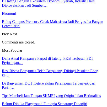
BI Jateng Bangun Ekosistem Ekonomi Syariah, Industri Halal
Diproyeksikan Jadi Sumber…
Ekonomi
Bulog Campus Preneur , Cetak Mahasiswa Jadi Pengusaha Pangan
Lewat RPK
Prev
Next
Comments are closed.
Most Popular
Dana Awal Kampanye Parpol di Jateng, PKB Terbesar, PDI
Perjuangan…
Resi Bisma Banyumas Telah Berpulang, Diiringi Pasukan Ebeg
ke…
Di Banyumas, DCT Keterwakilan Perempuan Terbanyak dari
Partai…
Tips Membeli Jam Tangan SKMEI yang Original dan Berkualitas
Belum Dibuka Playground Funtopia Semarang Dibanjiri