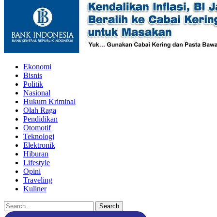
Ekonomi
Bisnis
Politik
Nasional
Hukum Kriminal
Olah Raga
Pendidikan
Otomotif
Teknologi
Elektronik
Hiburan
Lifestyle
Opini
Traveling
Kuliner