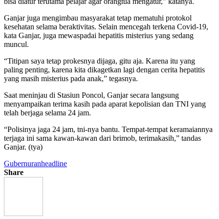
bisa diatur terutama pelajar agar orangtua mengatur,” katanya.
Ganjar juga mengimbau masyarakat tetap mematuhi protokol
kesehatan selama beraktivitas. Selain mencegah terkena Covid-19,
kata Ganjar, juga mewaspadai hepatitis misterius yang sedang
muncul.
“Titipan saya tetap prokesnya dijaga, gitu aja. Karena itu yang
paling penting, karena kita dikagetkan lagi dengan cerita hepatitis
yang masih misterius pada anak,” tegasnya.
Saat meninjau di Stasiun Poncol, Ganjar secara langsung
menyampaikan terima kasih pada aparat kepolisian dan TNI yang
telah berjaga selama 24 jam.
“Polisinya jaga 24 jam, tni-nya bantu. Tempat-tempat keramaiannya
terjaga ini sama kawan-kawan dari brimob, terimakasih,” tandas
Ganjar. (tya)
Gubernuran
headline
Share