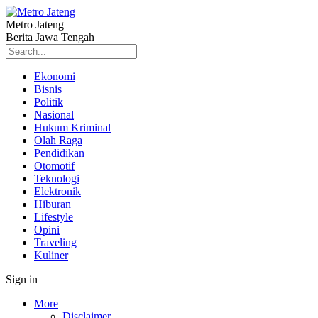
Metro Jateng
Berita Jawa Tengah
Ekonomi
Bisnis
Politik
Nasional
Hukum Kriminal
Olah Raga
Pendidikan
Otomotif
Teknologi
Elektronik
Hiburan
Lifestyle
Opini
Traveling
Kuliner
Sign in
More
Disclaimer