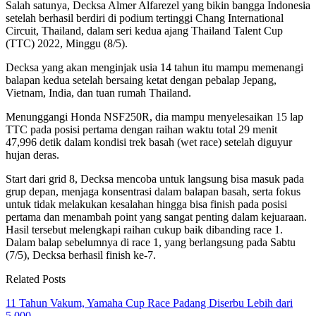
Salah satunya, Decksa Almer Alfarezel yang bikin bangga Indonesia
setelah berhasil berdiri di podium tertinggi Chang International
Circuit, Thailand, dalam seri kedua ajang Thailand Talent Cup
(TTC) 2022, Minggu (8/5).
Decksa yang akan menginjak usia 14 tahun itu mampu memenangi
balapan kedua setelah
bersaing ketat dengan pebalap Jepang,
Vietnam, India, dan tuan rumah Thailand.
Menunggangi Honda NSF250R, dia mampu menyelesaikan 15 lap
TTC pada posisi pertama
dengan raihan waktu total 29 menit
47,996 detik dalam kondisi trek basah (wet race) setelah diguyur
hujan deras.
Start dari grid 8, Decksa mencoba untuk langsung bisa masuk pada
grup depan, menjaga
konsentrasi dalam balapan basah, serta fokus
untuk tidak melakukan kesalahan hingga bisa finish pada posisi
pertama dan menambah point yang sangat penting dalam kejuaraan.
Hasil tersebut melengkapi raihan cukup baik dibanding race 1.
Dalam balap sebelumnya di race 1, yang berlangsung pada Sabtu
(7/5), Decksa berhasil finish ke-7.
Related Posts
11 Tahun Vakum, Yamaha Cup Race Padang Diserbu Lebih dari
5.000…