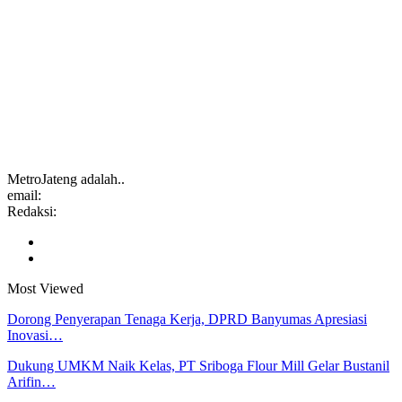
MetroJateng adalah..
email:
Redaksi:
Most Viewed
Dorong Penyerapan Tenaga Kerja, DPRD Banyumas Apresiasi
Inovasi…
Dukung UMKM Naik Kelas, PT Sriboga Flour Mill Gelar Bustanil
Arifin…