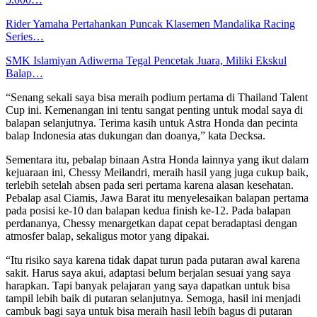
Rider Yamaha Pertahankan Puncak Klasemen Mandalika Racing
Series…
SMK Islamiyan Adiwerna Tegal Pencetak Juara, Miliki Ekskul
Balap…
“Senang sekali saya bisa meraih podium pertama di Thailand Talent
Cup ini. Kemenangan
ini tentu sangat penting untuk modal saya di
balapan selanjutnya. Terima kasih untuk Astra Honda dan pecinta
balap Indonesia atas dukungan dan doanya,” kata Decksa.
Sementara itu, pebalap binaan Astra Honda lainnya yang ikut dalam
kejuaraan ini, Chessy
Meilandri, meraih hasil yang juga cukup baik,
terlebih setelah absen pada seri pertama karena alasan kesehatan.
Pebalap asal Ciamis, Jawa Barat itu menyelesaikan balapan pertama
pada posisi ke-10 dan balapan kedua finish ke-12. Pada balapan
perdananya, Chessy menargetkan dapat cepat beradaptasi dengan
atmosfer balap, sekaligus motor yang dipakai.
“Itu risiko saya karena tidak dapat turun pada putaran awal karena
sakit. Harus saya akui,
adaptasi belum berjalan sesuai yang saya
harapkan. Tapi banyak pelajaran yang saya dapatkan untuk bisa
tampil lebih baik di putaran selanjutnya. Semoga, hasil ini menjadi
cambuk bagi saya untuk bisa meraih hasil lebih bagus di putaran