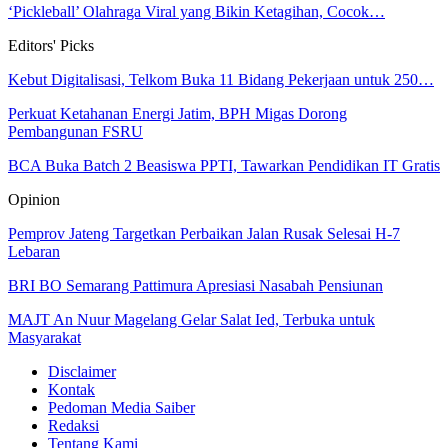
‘Pickleball’ Olahraga Viral yang Bikin Ketagihan, Cocok…
Editors' Picks
Kebut Digitalisasi, Telkom Buka 11 Bidang Pekerjaan untuk 250…
Perkuat Ketahanan Energi Jatim, BPH Migas Dorong
Pembangunan FSRU
BCA Buka Batch 2 Beasiswa PPTI, Tawarkan Pendidikan IT Gratis
Opinion
Pemprov Jateng Targetkan Perbaikan Jalan Rusak Selesai H-7
Lebaran
BRI BO Semarang Pattimura Apresiasi Nasabah Pensiunan
MAJT An Nuur Magelang Gelar Salat Ied, Terbuka untuk
Masyarakat
Disclaimer
Kontak
Pedoman Media Saiber
Redaksi
Tentang Kami