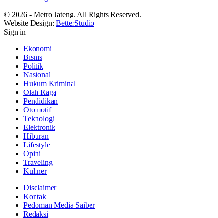
© 2026 - Metro Jateng. All Rights Reserved.
Website Design:
BetterStudio
Sign in
Ekonomi
Bisnis
Politik
Nasional
Hukum Kriminal
Olah Raga
Pendidikan
Otomotif
Teknologi
Elektronik
Hiburan
Lifestyle
Opini
Traveling
Kuliner
Disclaimer
Kontak
Pedoman Media Saiber
Redaksi