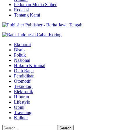
Pedoman Media Saiber
Redaksi
Tentang Kami
Publisher - Berita Jawa Tengah
Ekonomi
Bisnis
Politik
Nasional
Hukum Kriminal
Olah Raga
Pendidikan
Otomotif
Teknologi
Elektronik
Hiburan
Lifestyle
Opini
Traveling
Kuliner