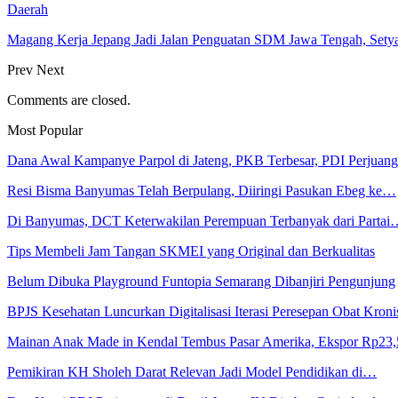
Daerah
Magang Kerja Jepang Jadi Jalan Penguatan SDM Jawa Tengah, Set
Prev
Next
Comments are closed.
Most Popular
Dana Awal Kampanye Parpol di Jateng, PKB Terbesar, PDI Perjua
Resi Bisma Banyumas Telah Berpulang, Diiringi Pasukan Ebeg ke…
Di Banyumas, DCT Keterwakilan Perempuan Terbanyak dari Partai
Tips Membeli Jam Tangan SKMEI yang Original dan Berkualitas
Belum Dibuka Playground Funtopia Semarang Dibanjiri Pengunjung
BPJS Kesehatan Luncurkan Digitalisasi Iterasi Peresepan Obat Kroni
Mainan Anak Made in Kendal Tembus Pasar Amerika, Ekspor Rp23
Pemikiran KH Sholeh Darat Relevan Jadi Model Pendidikan di…