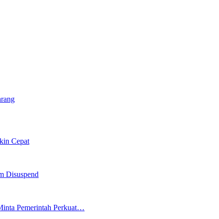
arang
kin Cepat
am Disuspend
inta Pemerintah Perkuat…