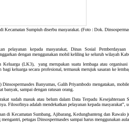
 di Kecamatan Sumpiuh diserbu masyarakat. (Foto : Dok. Dinsosperm
n pelayanan kepada masyarakat, Dinas Sosial Pemberdayaan 
lenggarkan dengan menggunakan mobil keliling ke seluruh wilayah Ka
n Keluarga (LK3), yang merupakan suatu lembaga atau organisasi y
n bagi keluarga secara profesional, termasuk merujuk sasaran ke le
Dinsospermasdes Banyumas, Galih Priyambodo mengatakan, mobile se
t banyak, sampai dengan ratusan orang.
yarakat sudah masuk atau belum dalam Data Terpadu Kesejahteraan S
nya. Filosofinya adalah mendekatkan pelayanan kepada masyarakat”, u
anan di Kecamatan Sumbang, Ajibarang, Kedungbanteng dan Rawalo 
mengantri, petugas Dinsospermasdes sampai harus menggunakan aula 