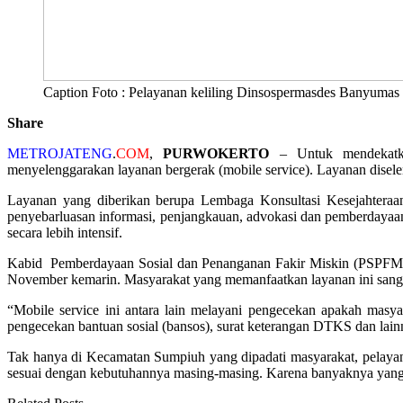
Caption Foto : Pelayanan keliling Dinsospermasdes Banyumas
Share
METROJATENG
.
COM
,
PURWOKERTO
– Untuk mendekatka
menyelenggarakan layanan bergerak (mobile service). Layanan dise
Layanan yang diberikan berupa Lembaga Konsultasi Kesejahteraa
penyebarluasan informasi, penjangkauan, advokasi dan pemberdayaa
secara lebih intensif.
Kabid Pemberdayaan Sosial dan Penanganan Fakir Miskin (PSPFM) 
November kemarin. Masyarakat yang memanfaatkan layanan ini sanga
“Mobile service ini antara lain melayani pengecekan apakah mas
pengecekan bantuan sosial (bansos), surat keterangan DTKS dan lain
Tak hanya di Kecamatan Sumpiuh yang dipadati masyarakat, pelay
sesuai dengan kebutuhannya masing-masing. Karena banyaknya yang 