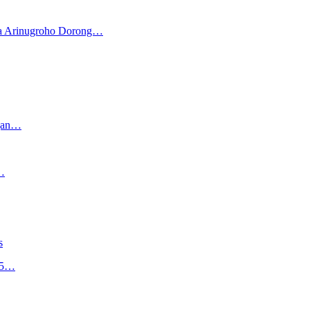
ya Arinugroho Dorong…
ngan…
…
s
,5…