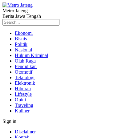
Metro Jateng
Berita Jawa Tengah
Ekonomi
Bisnis
Politik
Nasional
Hukum Kriminal
Olah Raga
Pendidikan
Otomotif
Teknologi
Elektronik
Hiburan
Lifestyle
Opini
Traveling
Kuliner
Sign in
Disclaimer
Kontak