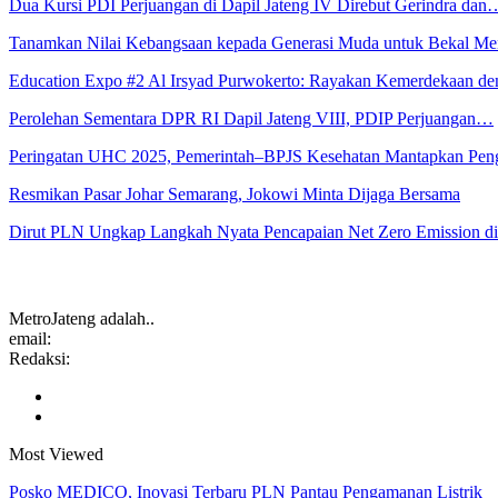
Dua Kursi PDI Perjuangan di Dapil Jateng IV Direbut Gerindra dan
Tanamkan Nilai Kebangsaan kepada Generasi Muda untuk Bekal 
Education Expo #2 Al Irsyad Purwokerto: Rayakan Kemerdekaan 
Perolehan Sementara DPR RI Dapil Jateng VIII, PDIP Perjuangan…
Peringatan UHC 2025, Pemerintah–BPJS Kesehatan Mantapkan Pe
Resmikan Pasar Johar Semarang, Jokowi Minta Dijaga Bersama
Dirut PLN Ungkap Langkah Nyata Pencapaian Net Zero Emission 
MetroJateng adalah..
email:
Redaksi:
Most Viewed
Posko MEDICO, Inovasi Terbaru PLN Pantau Pengamanan Listrik