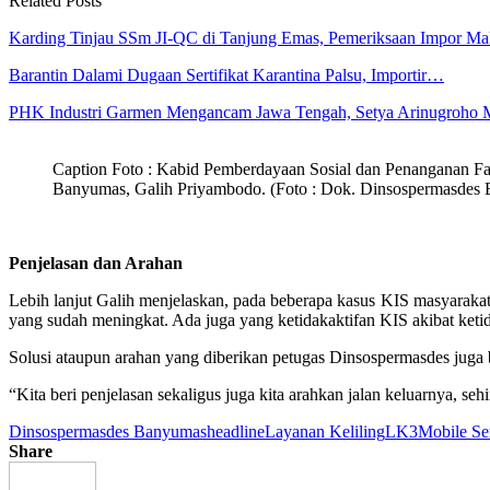
Related Posts
Karding Tinjau SSm JI-QC di Tanjung Emas, Pemeriksaan Impor M
Barantin Dalami Dugaan Sertifikat Karantina Palsu, Importir…
PHK Industri Garmen Mengancam Jawa Tengah, Setya Arinugroho
Caption Foto : Kabid Pemberdayaan Sosial dan Penanganan F
Banyumas, Galih Priyambodo. (Foto : Dok. Dinsospermasdes
Penjelasan dan Arahan
Lebih lanjut Galih menjelaskan, pada beberapa kasus KIS masyarakat 
yang sudah meningkat. Ada juga yang ketidakaktifan KIS akibat ket
Solusi ataupun arahan yang diberikan petugas Dinsospermasdes juga 
“Kita beri penjelasan sekaligus juga kita arahkan jalan keluarnya, s
Dinsospermasdes Banyumas
headline
Layanan Keliling
LK3
Mobile Se
Share