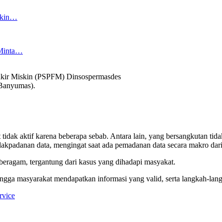
akin…
 Minta…
akir Miskin (PSPFM) Dinsospermasdes
 Banyumas).
tidak aktif karena beberapa sebab. Antara lain, yang bersangkutan ti
idakpadanan data, mengingat saat ada pemadanan data secara makro da
beragam, tergantung dari kasus yang dihadapi masyakat.
ehingga masyarakat mendapatkan informasi yang valid, serta langkah-la
rvice