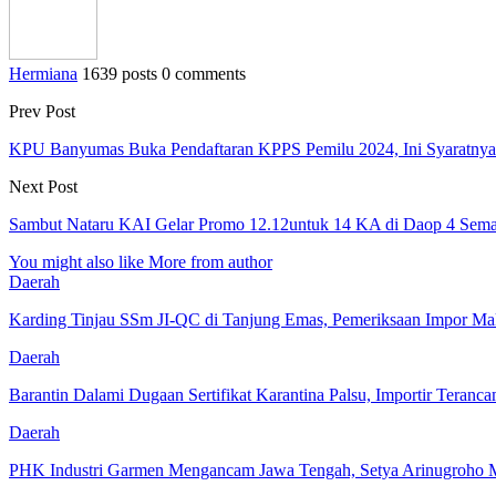
Hermiana
1639 posts
0 comments
Prev Post
KPU Banyumas Buka Pendaftaran KPPS Pemilu 2024, Ini Syaratnya
Next Post
Sambut Nataru KAI Gelar Promo 12.12untuk 14 KA di Daop 4 Sem
You might also like
More from author
Daerah
Karding Tinjau SSm JI-QC di Tanjung Emas, Pemeriksaan Impor Ma
Daerah
Barantin Dalami Dugaan Sertifikat Karantina Palsu, Importir Teranc
Daerah
PHK Industri Garmen Mengancam Jawa Tengah, Setya Arinugroho M