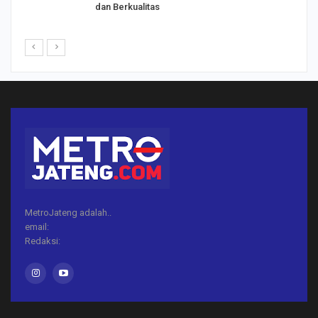
dan Berkualitas
MetroJateng adalah..
email:
Redaksi: