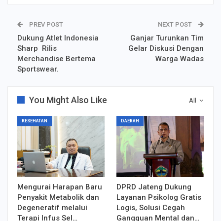
PREV POST
NEXT POST
Dukung Atlet Indonesia
Ganjar Turunkan Tim
Sharp Rilis
Gelar Diskusi Dengan
Merchandise Bertema
Warga Wadas
Sportswear.
You Might Also Like
All
KESEHATAN
DAERAH
Mengurai Harapan Baru
DPRD Jateng Dukung
Penyakit Metabolik dan
Layanan Psikolog Gratis
Degeneratif melalui
Logis, Solusi Cegah
Terapi Infus Sel…
Gangguan Mental dan…