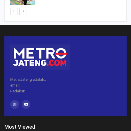
MetroJateng adalah..
email:
Redaksi:
Most Viewed