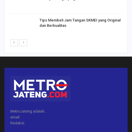
Tips Membeli Jam Tangan SKMEI yang Original
dan Berkualitas
MetroJateng adalah..
email:
Redaksi: