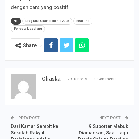
dengan cara yang positif.
Drag Bike Championship 2025
headline
Polresta Magelang
Share
Chaska
2910 Posts
0 Comments
PREV POST
NEXT POST
Dari Kamar Sempit ke
9 Suporter Mabuk
Sekolah Rakyat:
Diamankan, Saat Laga