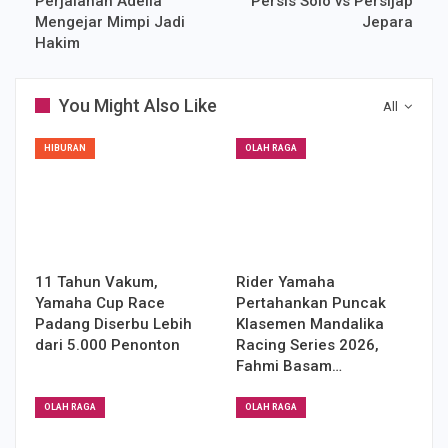
Perjalanan Adelia
Persis Solo vs Persijap
Mengejar Mimpi Jadi
Jepara
Hakim
You Might Also Like
All
HIBURAN
OLAH RAGA
11 Tahun Vakum,
Rider Yamaha
Yamaha Cup Race
Pertahankan Puncak
Padang Diserbu Lebih
Klasemen Mandalika
dari 5.000 Penonton
Racing Series 2026,
Fahmi Basam…
OLAH RAGA
OLAH RAGA