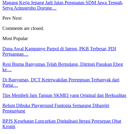
Magang Kerja Jepang Jadi Jalan Penguatan SDM Jawa Tengah,
Setya Arinugroho Dorong…
Prev
Next
Comments are closed.
Most Popular
Dana Awal Kampanye Parpol di Jateng, PKB Terbesar, PDI
Perjuangan…
Resi Bisma Banyumas Telah Berpulang, Diiringi Pasukan Ebeg
ke…
Di Banyumas, DCT Keterwakilan Perempuan Terbanyak dari
Partai…
Tips Membeli Jam Tangan SKMEI yang Original dan Berkualitas
Belum Dibuka Playground Funtopia Semarang Dibanjiri
Pengunjung
BPJS Kesehatan Luncurkan Digitalisasi Iterasi Peresepan Obat
Kronis