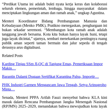
“Predikat Utama ini adalah bukti nyata kerja keras dan kolaborasi
seluruh elemen, pemerintah, lembaga, hingga masyarakat dalam
menciptakan lingkungan aman dan ramah anak,” ungkap Agustina.
Menteri Koordinator Bidang Pembangunan Manusia dan
Kebudayaan (Menko PMK), Pratikno menegaskan, penghargaan ini
bukan sekadar seremoni. “Membangun kota ramah anak adalah
tanggung jawab bersama. Kota kita bukan hanya layak huni, tetapi
juga layak dicintai,” ujarnya, sembari menekankan pentingnya ruang
publik aman seperti taman bermain dan jalur sepeda di tengah
derasnya arus digitalisasi.
Related Posts
Karding Tinjau SSm JI-QC di Tanjung Emas, Pemeriksaan Impor
Makin…
Barantin Dalami Dugaan Sertifikat Karantina Palsu, Importir…
PHK Industri Garmen Mengancam Jawa Tengah, Setya Arinugroho
Minta…
Senada, Menteri PPPA Arifah Fauzi menyebut bahwa KLA kini
masuk dalam Rencana Pembangunan Jangka Menengah Nasional
(RPJMN) 2025–2029, menandakan bahwa mewujudkan kota layak