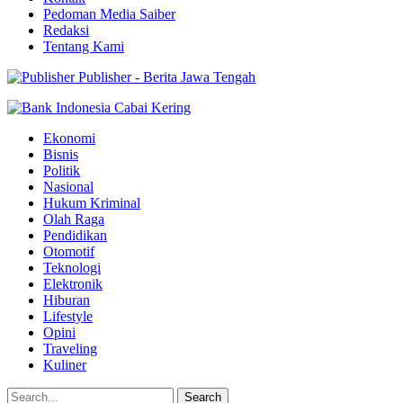
Pedoman Media Saiber
Redaksi
Tentang Kami
Publisher - Berita Jawa Tengah
Ekonomi
Bisnis
Politik
Nasional
Hukum Kriminal
Olah Raga
Pendidikan
Otomotif
Teknologi
Elektronik
Hiburan
Lifestyle
Opini
Traveling
Kuliner