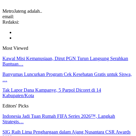
MetroJateng adalah..
email:
Redaksi:
Most Viewed
Kawal Misi Kemanusiaan, Dirut PGN Turun Langsung Serahkan
Bantuan…
Banyumas Luncurkan Program Cek Kesehatan Gratis untuk Siswa,
…
Tak Lapor Dana Kampanye, 5 Parpol Dicoret di 14
Kabupaten/Kota
Editors' Picks
Indonesia Jadi Tuan Rumah FIFA Series 2026™, Langkah
Strategis…
SIG Raih Lima Penghargaan dalam Ajang Nusantara CSR Awards