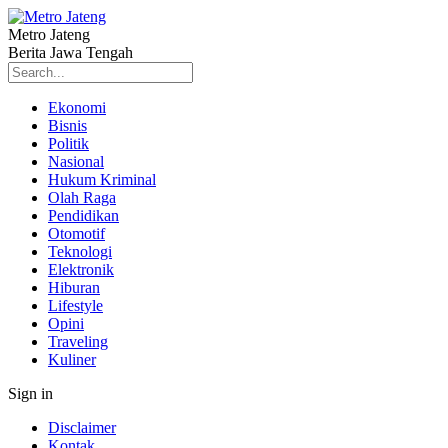
Metro Jateng
Berita Jawa Tengah
Ekonomi
Bisnis
Politik
Nasional
Hukum Kriminal
Olah Raga
Pendidikan
Otomotif
Teknologi
Elektronik
Hiburan
Lifestyle
Opini
Traveling
Kuliner
Sign in
Disclaimer
Kontak