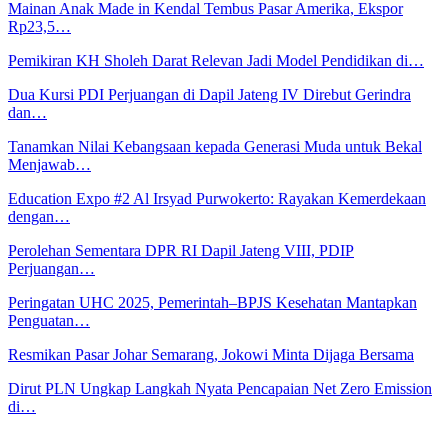
Mainan Anak Made in Kendal Tembus Pasar Amerika, Ekspor
Rp23,5…
Pemikiran KH Sholeh Darat Relevan Jadi Model Pendidikan di…
Dua Kursi PDI Perjuangan di Dapil Jateng IV Direbut Gerindra
dan…
Tanamkan Nilai Kebangsaan kepada Generasi Muda untuk Bekal
Menjawab…
Education Expo #2 Al Irsyad Purwokerto: Rayakan Kemerdekaan
dengan…
Perolehan Sementara DPR RI Dapil Jateng VIII, PDIP
Perjuangan…
Peringatan UHC 2025, Pemerintah–BPJS Kesehatan Mantapkan
Penguatan…
Resmikan Pasar Johar Semarang, Jokowi Minta Dijaga Bersama
Dirut PLN Ungkap Langkah Nyata Pencapaian Net Zero Emission
di…