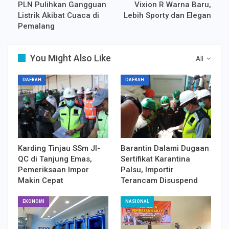
PLN Pulihkan Gangguan
Vixion R Warna Baru,
Listrik Akibat Cuaca di
Lebih Sporty dan Elegan
Pemalang
You Might Also Like
All
DAERAH
DAERAH
Karding Tinjau SSm JI-
Barantin Dalami Dugaan
QC di Tanjung Emas,
Sertifikat Karantina
Pemeriksaan Impor
Palsu, Importir
Makin Cepat
Terancam Disuspend
EKONOMI
NASIONAL