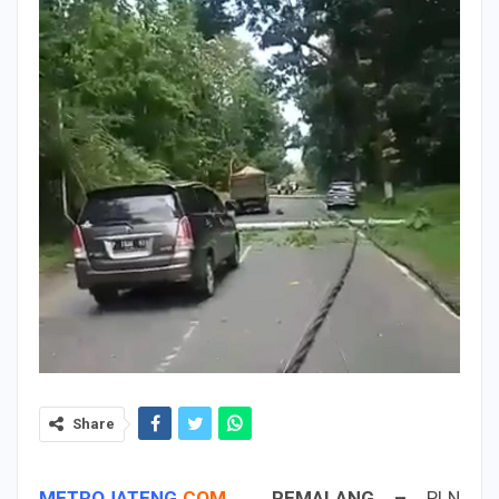
Share
METROJATENG
.
COM
,
PEMALANG –
PLN