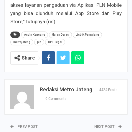
akses layanan pengaduan via Aplikasi PLN Mobile
yang bisa diunduh melalui App Store dan Play
Store,” tutupnya.(ris)
Angin Kencang
Hujan Deras
Listrik Pemalang
metrojateng
pln
UP3 Tegal
Share
Redaksi Metro Jateng
4424 Posts
0 Comments
PREV POST
NEXT POST