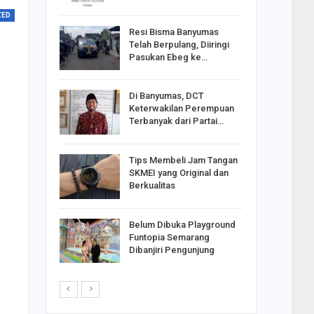
ZED
Resi Bisma Banyumas
ntara DPR
Telah Berpulang, Diiringi
III, PDIP
Pasukan Ebeg ke…
Di Banyumas, DCT
2025,
Keterwakilan Perempuan
S
Terbanyak dari Partai…
apkan
Tips Membeli Jam Tangan
Johar
SKMEI yang Original dan
i Minta
Berkualitas
Belum Dibuka Playground
p Langkah
Funtopia Semarang
n Net
Dibanjiri Pengunjung
i…