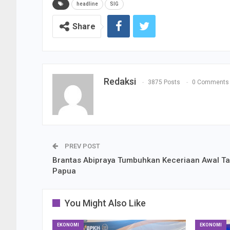
headline
SIG
Share
Redaksi
3875 Posts
0 Comments
PREV POST
Brantas Abipraya Tumbuhkan Keceriaan Awal Ta
Papua
You Might Also Like
EKONOMI
EKONOMI