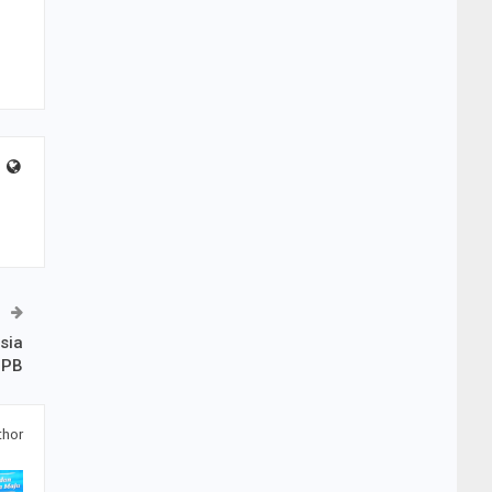
sia
IPB
thor