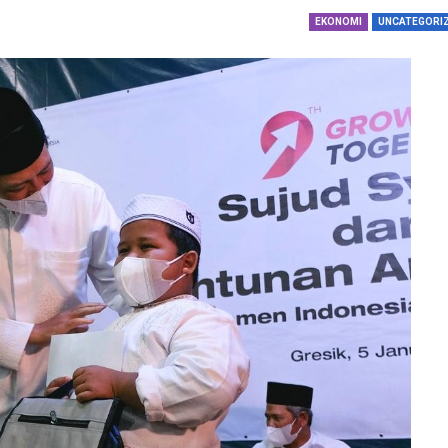
dengan…
EKONOMI
UNCATEGORI
Perolehan Seme
RI Dapil Jateng V
Perjuangan…
Peringatan UHC 
Pemerintah–BPJ
Kesehatan Mant
Penguatan…
Resmikan Pasar 
Semarang, Jokow
Dijaga Bersama
Dirut PLN Ungka
Nyata Pencapaia
Zero Emission d