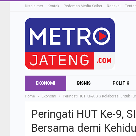
Disclaimer
Kontak
Pedoman Media Saiber
Redaksi
Tenta
EKONOMI
BISNIS
POLITIK
Home
Ekonomi
Peringati HUT Ke-9, SIG Kolaborasi untuk
Peringati HUT Ke-9, 
Bersama demi Kehidu