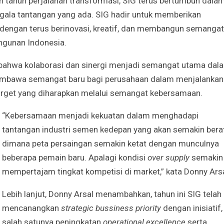
 tahun perjalanan transformasi, SIG terus bertumbuh dala
la tantangan yang ada. SIG hadir untuk memberikan
dengan terus berinovasi, kreatif, dan membangun semangat
ngunan Indonesia.
 bahwa
kolaborasi dan sinergi menjadi semangat utama dal
embawa semangat baru bagi perusahaan dalam
menjalankan
target yang diharapkan melalui semangat kebersamaan.
“Kebersamaan menjadi kekuatan dalam menghadapi
tantangan industri semen kedepan yang akan semakin berat
dimana peta persaingan semakin ketat dengan munculnya
beberapa pemain baru. Apalagi kondisi
over supply
semakin
mempertajam tingkat kompetisi di market,” kata Donny Arsa
Lebih lanjut, Donny Arsal menambahkan, tahun ini SIG telah
mencanangkan
strategic bussiness priority
dengan inisiatif,
salah satunya peningkatan
operational excellence
serta