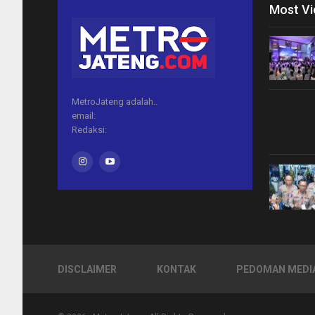
Most V
MetroJateng adalah..
email:
Redaksi:
DISCLAIMER
KONTAK
PEDOMAN MEDIA