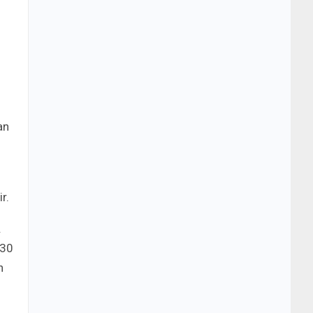
an
r.
.
 30
n