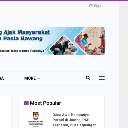
Sign In
GA
MORE
Most Popular
2 Al
Dana Awal Kampanye
o:
Parpol di Jateng, PKB
ekaan
Terbesar, PDI Perjuangan…