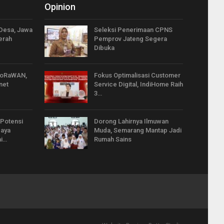
Opinion
Desa, Jawa
Seleksi Penerimaan CPNS
erah
Pemprov Jateng Segera
Dibuka
LoRaWAN,
Fokus Optimalisasi Customer
net
Service Digital, IndiHome Raih
3…
 Potensi
Dorong Lahirnya Ilmuwan
paya
Muda, Semarang Mantap Jadi
i…
Rumah Sains