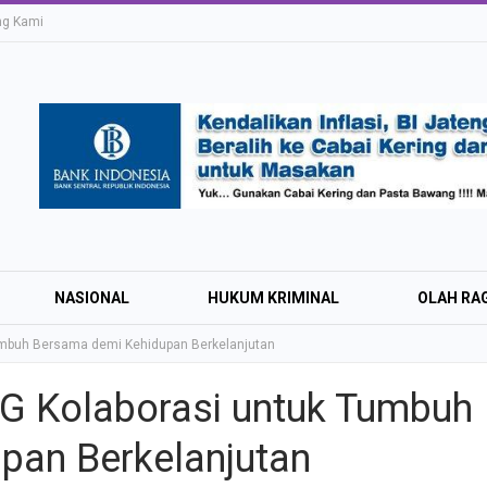
ng Kami
NASIONAL
HUKUM KRIMINAL
OLAH RA
 Tumbuh Bersama demi Kehidupan Berkelanjutan
SIG Kolaborasi untuk Tumbuh
Education Expo #
pan Berkelanjutan
Irsyad Purwokert
Rayakan Kemerd