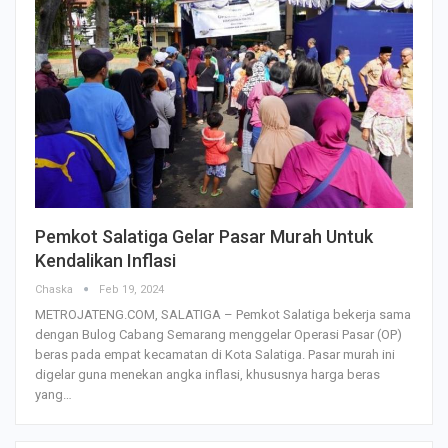
Pemkot Salatiga Gelar Pasar Murah Untuk
Kendalikan Inflasi
Chaska
Feb 19, 2024
METROJATENG.COM, SALATIGA – Pemkot Salatiga bekerja sama
dengan Bulog Cabang Semarang menggelar Operasi Pasar (OP)
beras pada empat kecamatan di Kota Salatiga. Pasar murah ini
digelar guna menekan angka inflasi, khususnya harga beras
yang…