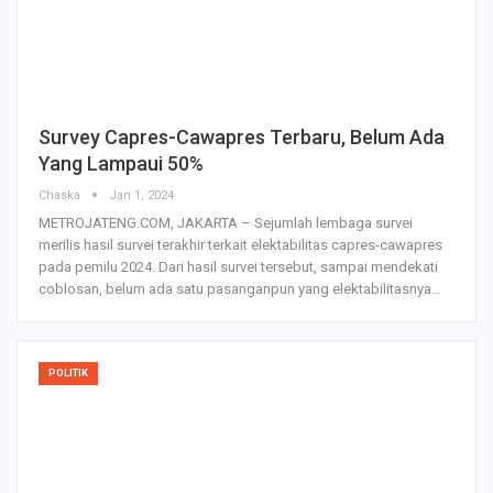
Survey Capres-Cawapres Terbaru, Belum Ada
Yang Lampaui 50%
Chaska
Jan 1, 2024
METROJATENG.COM, JAKARTA – Sejumlah lembaga survei
merilis hasil survei terakhir terkait elektabilitas capres-cawapres
pada pemilu 2024. Dari hasil survei tersebut, sampai mendekati
coblosan, belum ada satu pasanganpun yang elektabilitasnya…
POLITIK