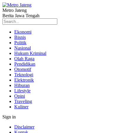
Metro Jateng
Berita Jawa Tengah
Ekonomi
Bisnis
Politik
Nasional
Hukum Kriminal
Olah Raga
Pendidikan
Otomotif
Teknologi
Elektronik
Hiburan
Lifestyle
Opini
Traveling
Kuliner
Sign in
Disclaimer
Kontak