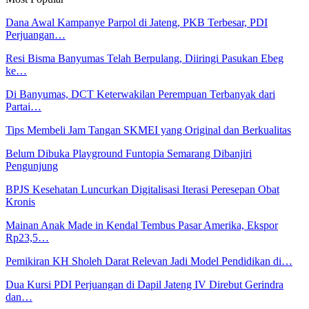
Dana Awal Kampanye Parpol di Jateng, PKB Terbesar, PDI
Perjuangan…
Resi Bisma Banyumas Telah Berpulang, Diiringi Pasukan Ebeg
ke…
Di Banyumas, DCT Keterwakilan Perempuan Terbanyak dari
Partai…
Tips Membeli Jam Tangan SKMEI yang Original dan Berkualitas
Belum Dibuka Playground Funtopia Semarang Dibanjiri
Pengunjung
BPJS Kesehatan Luncurkan Digitalisasi Iterasi Peresepan Obat
Kronis
Mainan Anak Made in Kendal Tembus Pasar Amerika, Ekspor
Rp23,5…
Pemikiran KH Sholeh Darat Relevan Jadi Model Pendidikan di…
Dua Kursi PDI Perjuangan di Dapil Jateng IV Direbut Gerindra
dan…