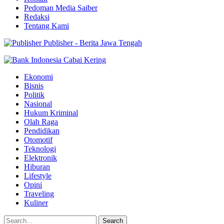
Pedoman Media Saiber
Redaksi
Tentang Kami
Publisher - Berita Jawa Tengah
Ekonomi
Bisnis
Politik
Nasional
Hukum Kriminal
Olah Raga
Pendidikan
Otomotif
Teknologi
Elektronik
Hiburan
Lifestyle
Opini
Traveling
Kuliner