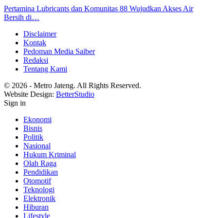
Pertamina Lubricants dan Komunitas 88 Wujudkan Akses Air
Bersih di…
Disclaimer
Kontak
Pedoman Media Saiber
Redaksi
Tentang Kami
© 2026 - Metro Jateng. All Rights Reserved.
Website Design:
BetterStudio
Sign in
Ekonomi
Bisnis
Politik
Nasional
Hukum Kriminal
Olah Raga
Pendidikan
Otomotif
Teknologi
Elektronik
Hiburan
Lifestyle