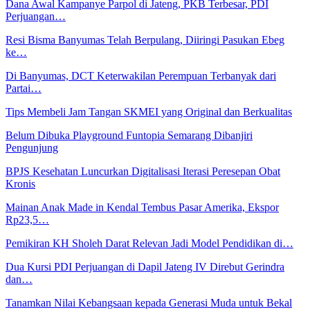
Dana Awal Kampanye Parpol di Jateng, PKB Terbesar, PDI
Perjuangan…
Resi Bisma Banyumas Telah Berpulang, Diiringi Pasukan Ebeg
ke…
Di Banyumas, DCT Keterwakilan Perempuan Terbanyak dari
Partai…
Tips Membeli Jam Tangan SKMEI yang Original dan Berkualitas
Belum Dibuka Playground Funtopia Semarang Dibanjiri
Pengunjung
BPJS Kesehatan Luncurkan Digitalisasi Iterasi Peresepan Obat
Kronis
Mainan Anak Made in Kendal Tembus Pasar Amerika, Ekspor
Rp23,5…
Pemikiran KH Sholeh Darat Relevan Jadi Model Pendidikan di…
Dua Kursi PDI Perjuangan di Dapil Jateng IV Direbut Gerindra
dan…
Tanamkan Nilai Kebangsaan kepada Generasi Muda untuk Bekal