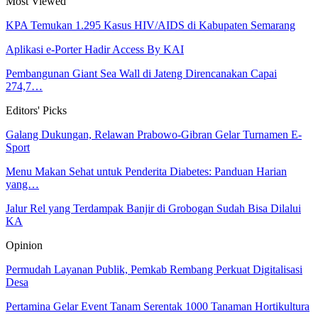
Most Viewed
KPA Temukan 1.295 Kasus HIV/AIDS di Kabupaten Semarang
Aplikasi e-Porter Hadir Access By KAI
Pembangunan Giant Sea Wall di Jateng Direncanakan Capai
274,7…
Editors' Picks
Galang Dukungan, Relawan Prabowo-Gibran Gelar Turnamen E-
Sport
Menu Makan Sehat untuk Penderita Diabetes: Panduan Harian
yang…
Jalur Rel yang Terdampak Banjir di Grobogan Sudah Bisa Dilalui
KA
Opinion
Permudah Layanan Publik, Pemkab Rembang Perkuat Digitalisasi
Desa
Pertamina Gelar Event Tanam Serentak 1000 Tanaman Hortikultura