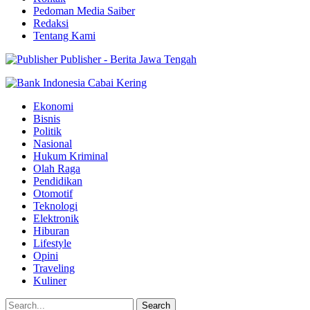
Pedoman Media Saiber
Redaksi
Tentang Kami
Publisher - Berita Jawa Tengah
Ekonomi
Bisnis
Politik
Nasional
Hukum Kriminal
Olah Raga
Pendidikan
Otomotif
Teknologi
Elektronik
Hiburan
Lifestyle
Opini
Traveling
Kuliner