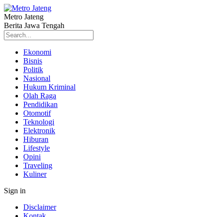
Metro Jateng
Berita Jawa Tengah
Ekonomi
Bisnis
Politik
Nasional
Hukum Kriminal
Olah Raga
Pendidikan
Otomotif
Teknologi
Elektronik
Hiburan
Lifestyle
Opini
Traveling
Kuliner
Sign in
Disclaimer
Kontak