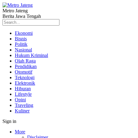
Metro Jateng
Berita Jawa Tengah
Ekonomi
Bisnis
Politik
Nasional
Hukum Kriminal
Olah Raga
Pendidikan
Otomotif
Teknologi
Elektronik
Hiburan
Lifestyle
Opini
Traveling
Kuliner
Sign in
More
Disclaimer