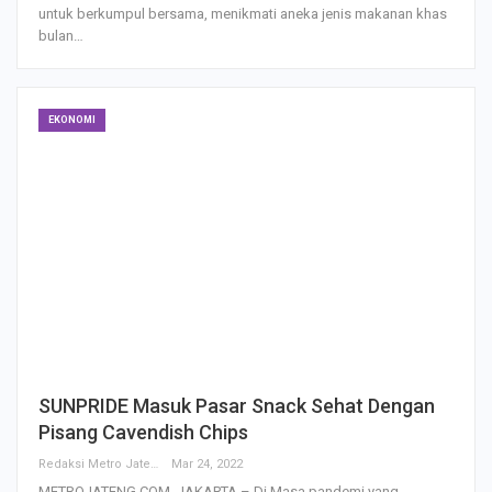
untuk berkumpul bersama, menikmati aneka jenis makanan khas
bulan…
EKONOMI
SUNPRIDE Masuk Pasar Snack Sehat Dengan
Pisang Cavendish Chips
Redaksi Metro Jateng
Mar 24, 2022
METROJATENG.COM, JAKARTA – Di Masa pandemi yang