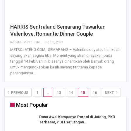
HARRIS Sentraland Semarang Tawarkan
Valenlove, Romantic Dinner Couple
Redaksi Metro Jateng
Feb 8, 2022
METROJATENG.COM, SEMARANG – Valentine day atau hari kasih
sayang akan segera tiba. Moment yang akan dirayakan pada
tanggal 14 Februari ini biasanya dinantikan oleh banyak orang
untuk mengungkapkan kasih sayang terutama kepada
pasangannya.…
PREVIOUS
1
…
13
14
15
16
NEXT
Most Popular
Dana Awal Kampanye Parpol di Jateng, PKB
Terbesar, PDI Perjuangan…