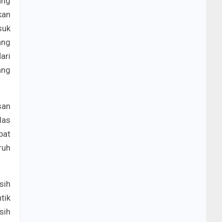
ang
kan
suk
ang
ari
ang
san
las
pat
ruh
sih
tik
sih