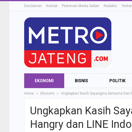
Disclaimer
Kontak
Pedoman Media Saiber
Redaksi
Tenta
EKONOMI
BISNIS
POLITIK
Home
Ekonomi
Ungkapkan Kasih Sayangmu bersama Dari P
Ungkapkan Kasih Say
Hangry dan LINE Indo