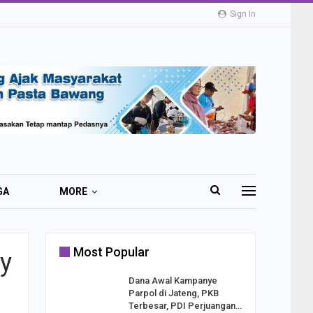
Sign In
GA
MORE
Most Popular
y
2 Al
Dana Awal Kampanye
o:
Parpol di Jateng, PKB
ekaan
Terbesar, PDI Perjuangan…