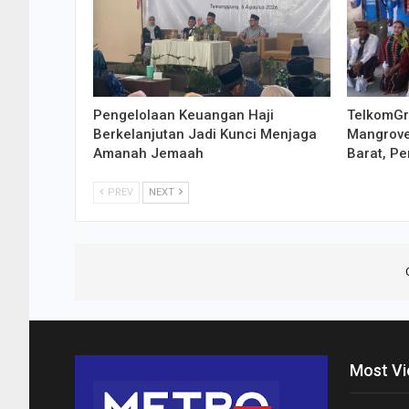
Pengelolaan Keuangan Haji
TelkomGr
Berkelanjutan Jadi Kunci Menjaga
Mangrove
Amanah Jemaah
Barat, P
PREV
NEXT
Most V