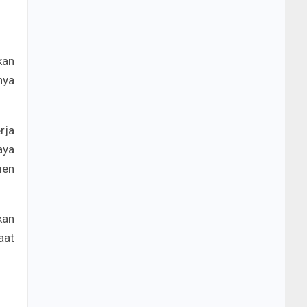
kan
nya
rja
aya
men
kan
aat