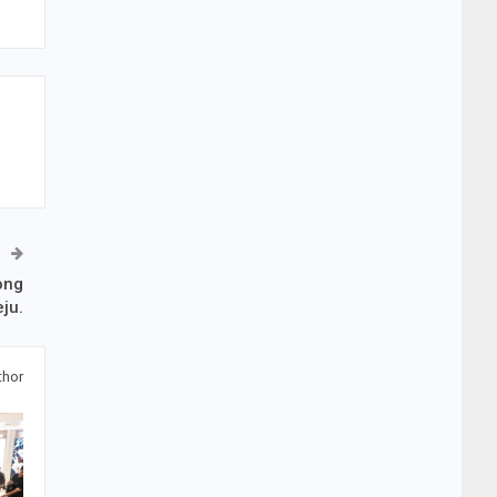
ong
ju.
thor