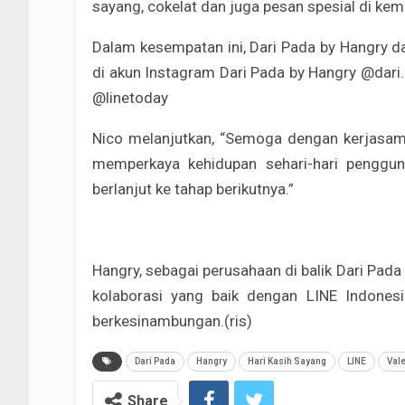
sayang, cokelat dan juga pesan spesial di ke
Dalam kesempatan ini, Dari Pada by Hangry 
di akun Instagram Dari Pada by Hangry @dari.
@linetoday
Nico melanjutkan, “Semoga dengan kerjasama
memperkaya kehidupan sehari-hari penggu
berlanjut ke tahap berikutnya.”
Hangry, sebagai perusahaan di balik Dari Pada
kolaborasi yang baik dengan LINE Indones
berkesinambungan.(ris)
Dari Pada
Hangry
Hari Kasih Sayang
LINE
Vale
Share