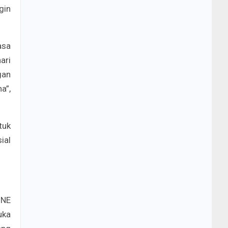
gin
asa
ari
gan
a”,
tuk
ial
INE
uka