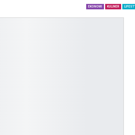
dengan…
EKONOMI
KULINER
LIFEST
Perolehan Seme
RI Dapil Jateng V
Perjuangan…
Peringatan UHC 
Pemerintah–BPJ
Kesehatan Mant
Penguatan…
Resmikan Pasar 
Semarang, Jokow
Dijaga Bersama
Dirut PLN Ungka
Nyata Pencapaia
Zero Emission d