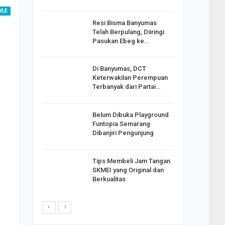
YLE
Resi Bisma Banyumas
ntara DPR
Telah Berpulang, Diiringi
III, PDIP
Pasukan Ebeg ke…
Di Banyumas, DCT
2025,
Keterwakilan Perempuan
S
Terbanyak dari Partai…
apkan
Belum Dibuka Playground
Johar
Funtopia Semarang
i Minta
Dibanjiri Pengunjung
Tips Membeli Jam Tangan
p Langkah
SKMEI yang Original dan
n Net
Berkualitas
i…