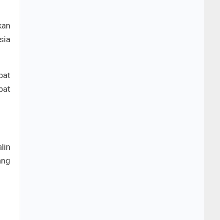
kan
sia
pat
pat
lin
ang