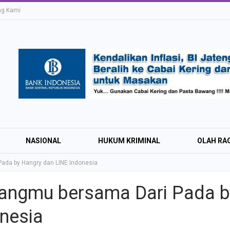
ng Kami
NASIONAL
HUKUM KRIMINAL
OLAH RA
ada by Hangry dan LINE Indonesia
angmu bersama Dari Pada b
Education Expo #
nesia
Irsyad Purwokert
Rayakan Kemerd