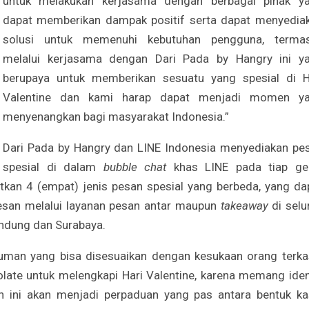
untuk melakukan kerjasama dengan berbagai pihak y
dapat memberikan dampak positif serta dapat menyedia
solusi untuk memenuhi kebutuhan pengguna, terma
melalui kerjasama dengan Dari Pada by Hangry ini y
berupaya untuk memberikan sesuatu yang spesial di H
Valentine dan kami harap dapat menjadi momen y
menyenangkan bagi masyarakat Indonesia.”
Dari Pada by Hangry dan LINE Indonesia menyediakan pe
spesial di dalam
bubble chat
khas LINE pada tiap ge
an 4 (empat) jenis pesan spesial yang berbeda, yang da
esan melalui layanan pesan antar maupun
takeaway
di selu
andung dan Surabaya.
man yang bisa disesuaikan dengan kesukaan orang terka
olate untuk melengkapi Hari Valentine, karena memang iden
 ini akan menjadi perpaduan yang pas antara bentuk ka