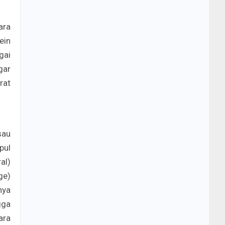
ara
ein
gai
gar
rat
sau
pul
al)
ge)
nya
gga
ara