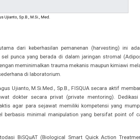
us Ujianto, Sp.B., M.Si., Med.
 utama dari keberhasilan pemanenan (harvesting) ini ada
ta sel punca yang berada di dalam jaringan stromal (Adipo
i dengan meminimalkan trauma mekanis maupun kimiawi mela
ederhana di laboratorium.
 Agus Ujianto, M.Si.Med., Sp.B., FISQUA secara aktif memba
t dokter secara privat (private mentoring). Dedikasi 
aktis agar para sejawat memiliki kompetensi yang mump
berbasis minimal manipulation yang bersifat point of c
todasi BiSQuAT (Biological Smart Quick Action Treatmen