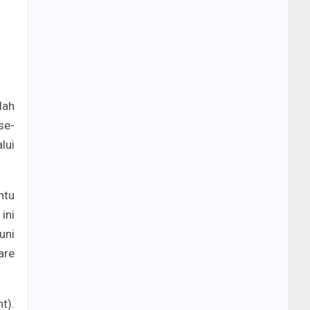
lah
se-
lui
ntu
ini
uni
are
t).