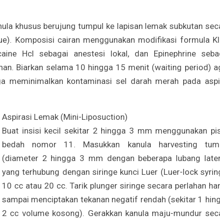
ula khusus berujung tumpul ke lapisan lemak subkutan sec
que). Komposisi cairan menggunakan modifikasi formula Kl
caine Hcl sebagai anestesi lokal, dan Epinephrine seba
an. Biarkan selama 10 hingga 15 menit (waiting period) a
gga meminimalkan kontaminasi sel darah merah pada aspi
​Aspirasi Lemak (Mini-Liposuction)
Buat insisi kecil sekitar 2 hingga 3 mm menggunakan pi
bedah nomor 11. Masukkan kanula harvesting tum
(diameter 2 hingga 3 mm dengan beberapa lubang later
yang terhubung dengan siringe kunci Luer (Luer-lock syrin
10 cc atau 20 cc. Tarik plunger siringe secara perlahan ha
sampai menciptakan tekanan negatif rendah (sekitar 1 hin
2 cc volume kosong). Gerakkan kanula maju-mundur sec