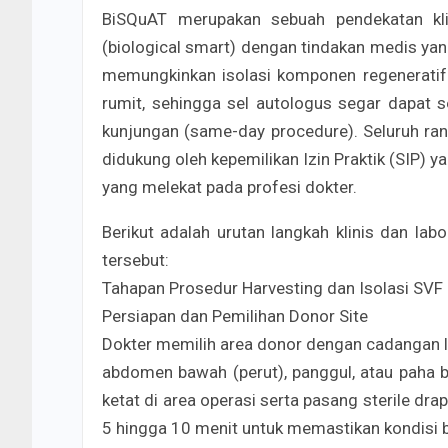
BiSQuAT merupakan sebuah pendekatan klin
(biological smart) dengan tindakan medis yang
memungkinkan isolasi komponen regeneratif se
rumit, sehingga sel autologus segar dapat 
kunjungan (same-day procedure). Seluruh rangk
didukung oleh kepemilikan Izin Praktik (SIP) 
yang melekat pada profesi dokter.
​Berikut adalah urutan langkah klinis dan la
tersebut:
​Tahapan Prosedur Harvesting dan Isolasi SVF
​Persiapan dan Pemilihan Donor Site
Dokter memilih area donor dengan cadangan l
abdomen bawah (perut), panggul, atau paha b
ketat di area operasi serta pasang sterile dra
5 hingga 10 menit untuk memastikan kondisi be