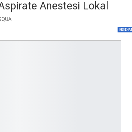
Aspirate Anestesi Lokal
dengan…
Perolehan Seme
FISQUA
RI Dapil Jateng V
Perjuangan…
KESEHA
Peringatan UHC 
Pemerintah–BPJ
Kesehatan Mant
Penguatan…
Resmikan Pasar 
Semarang, Jokow
Dijaga Bersama
Dirut PLN Ungka
Nyata Pencapaia
Zero Emission d