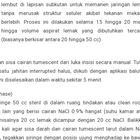
lembut di lapisan subkutan untuk memanen jaringan le
tanpa merusak struktur seluler akibat tekanan meka
berlebih. Proses ini dilakukan selama 15 hingga 20 me
hingga volume aspirat lemak yang dibutuhkan terca
(biasanya berkisar antara 20 hingga 50 cc).
kan sisa cairan tumescent dari luka insisi secara manual. Tu
satu jahitan interrupted halus, diikuti dengan aplikasi balu
ni diselesaikan dalam waktu sekitar 5 menit.
hase)
ringe 50 cc steril di dalam ruang tindakan atau clean ro
 lain yang berisi cairan NaCl 0.9% hangat (suhu kamar a
 misalnya 20 cc lemak dicampur dengan 20 cc NaCl. Balik
 kali agar sisa darah dan cairan tumescent larut dalam N
tu, tegakkan siringe dengan posisi ujung menghadap ke ba