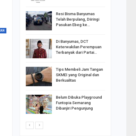
Resi Bisma Banyumas
ntara DPR
Telah Berpulang, Diiringi
III, PDIP
Pasukan Ebeg ke…
TAN
Di Banyumas, DCT
2025,
Keterwakilan Perempuan
S
Terbanyak dari Partai…
apkan
Tips Membeli Jam Tangan
Johar
SKMEI yang Original dan
i Minta
Berkualitas
Belum Dibuka Playground
p Langkah
Funtopia Semarang
n Net
Dibanjiri Pengunjung
i…