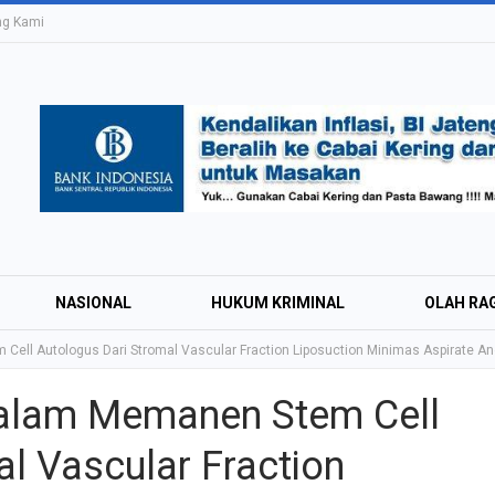
ng Kami
NASIONAL
HUKUM KRIMINAL
OLAH RA
ell Autologus Dari Stromal Vascular Fraction Liposuction Minimas Aspirate An
alam Memanen Stem Cell
Education Expo #
l Vascular Fraction
Irsyad Purwokert
Rayakan Kemerd