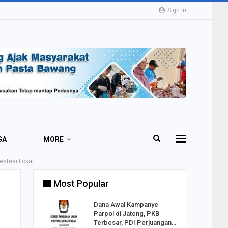
Sign In
GA
MORE
estesi Lokal
Most Popular
2 Al
Dana Awal Kampanye
o:
Parpol di Jateng, PKB
ekaan
Terbesar, PDI Perjuangan…