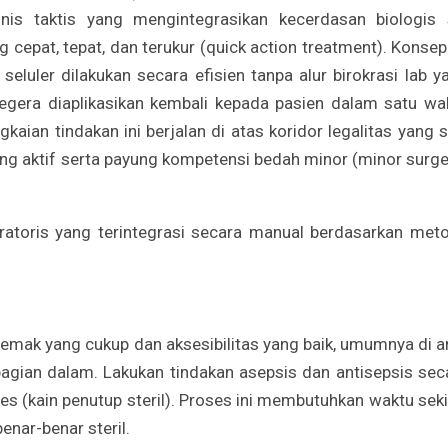
is taktis yang mengintegrasikan kecerdasan biologis 
 cepat, tepat, dan terukur (quick action treatment). Konsep 
luler dilakukan secara efisien tanpa alur birokrasi lab y
segera diaplikasikan kembali kepada pasien dalam satu wa
aian tindakan ini berjalan di atas koridor legalitas yang s
yang aktif serta payung kompetensi bedah minor (minor surge
boratoris yang terintegrasi secara manual berdasarkan met
emak yang cukup dan aksesibilitas yang baik, umumnya di a
agian dalam. Lakukan tindakan asepsis dan antisepsis sec
pes (kain penutup steril). Proses ini membutuhkan waktu seki
nar-benar steril.