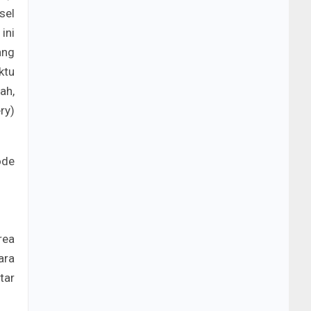
sel
ini
ang
ktu
ah,
ry)
ode
rea
ara
tar