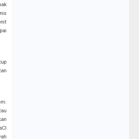
mak
nis
nit
pai
tup
tan
om.
tau
kan
aCl
wah