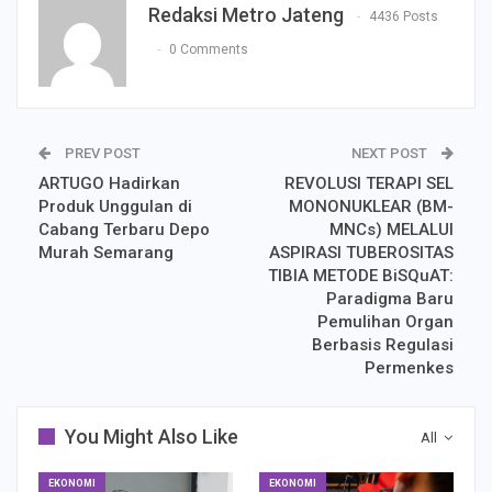
Redaksi Metro Jateng
4436 Posts
0 Comments
PREV POST
NEXT POST
ARTUGO Hadirkan
REVOLUSI TERAPI SEL
Produk Unggulan di
MONONUKLEAR (BM-
Cabang Terbaru Depo
MNCs) MELALUI
Murah Semarang
ASPIRASI TUBEROSITAS
TIBIA METODE BiSQuAT:
Paradigma Baru
Pemulihan Organ
Berbasis Regulasi
Permenkes
You Might Also Like
All
EKONOMI
EKONOMI