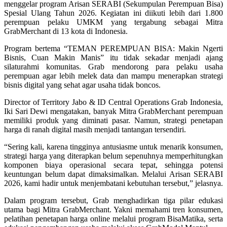
menggelar program Arisan SERABI (Sekumpulan Perempuan Bisa)
Spesial Ulang Tahun 2026. Kegiatan ini diikuti lebih dari 1.800
perempuan pelaku UMKM yang tergabung sebagai Mitra
GrabMerchant di 13 kota di Indonesia.
Program bertema “TEMAN PEREMPUAN BISA: Makin Ngerti
Bisnis, Cuan Makin Manis” itu tidak sekadar menjadi ajang
silaturahmi komunitas. Grab mendorong para pelaku usaha
perempuan agar lebih melek data dan mampu menerapkan strategi
bisnis digital yang sehat agar usaha tidak boncos.
Director of Territory Jabo & ID Central Operations Grab Indonesia,
Iki Sari Dewi mengatakan, banyak Mitra GrabMerchant perempuan
memiliki produk yang diminati pasar. Namun, strategi penetapan
harga di ranah digital masih menjadi tantangan tersendiri.
“Sering kali, karena tingginya antusiasme untuk menarik konsumen,
strategi harga yang diterapkan belum sepenuhnya memperhitungkan
komponen biaya operasional secara tepat, sehingga potensi
keuntungan belum dapat dimaksimalkan. Melalui Arisan SERABI
2026, kami hadir untuk menjembatani kebutuhan tersebut,” jelasnya.
Dalam program tersebut, Grab menghadirkan tiga pilar edukasi
utama bagi Mitra GrabMerchant. Yakni memahami tren konsumen,
pelatihan penetapan harga online melalui program BisaMatika, serta