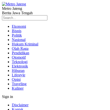
Metro Jateng
Berita Jawa Tengah
Ekonomi
Bisnis
Politik
Nasional
Hukum Kriminal
Olah Raga
Pendidikan
Otomotif
Teknologi
Elektronik
Hiburan
Lifestyle
Opini
Traveling
Kuliner
Sign in
Disclaimer
Kontak