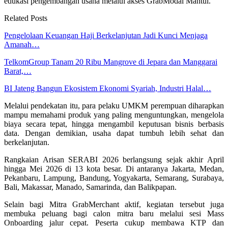
edukasi pengembangan usaha melalui akses GrabModal Mantul.
Related Posts
Pengelolaan Keuangan Haji Berkelanjutan Jadi Kunci Menjaga
Amanah…
TelkomGroup Tanam 20 Ribu Mangrove di Jepara dan Manggarai
Barat,…
BI Jateng Bangun Ekosistem Ekonomi Syariah, Industri Halal…
Melalui pendekatan itu, para pelaku UMKM perempuan diharapkan
mampu memahami produk yang paling menguntungkan, mengelola
biaya secara tepat, hingga mengambil keputusan bisnis berbasis
data. Dengan demikian, usaha dapat tumbuh lebih sehat dan
berkelanjutan.
Rangkaian Arisan SERABI 2026 berlangsung sejak akhir April
hingga Mei 2026 di 13 kota besar. Di antaranya Jakarta, Medan,
Pekanbaru, Lampung, Bandung, Yogyakarta, Semarang, Surabaya,
Bali, Makassar, Manado, Samarinda, dan Balikpapan.
Selain bagi Mitra GrabMerchant aktif, kegiatan tersebut juga
membuka peluang bagi calon mitra baru melalui sesi Mass
Onboarding jalur cepat. Peserta cukup membawa KTP dan