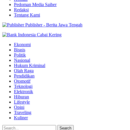
Pedoman Media Saiber
Redaksi
Tentang Kami
Publisher - Berita Jawa Tengah
Ekonomi
Bisnis
Politik
Nasional
Hukum Kriminal
Olah Raga
Pendidikan
Otomotif
Teknologi
Elektronik
Hiburan
Lifestyle
Opini
Traveling
Kuliner