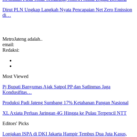
Dirut PLN Ungkap Langkah Nyata Pencapaian Net Zero Emission
di…
MetroJateng adalah..
email:
Redaksi:
Most Viewed
Pj Bupati Banyumas Ajak Satpol PP dan Satlinmas Jaga
Kondusifitas…
Produksi Padi Jateng Sumbang 17% Ketahanan Pangan Nasional
XL Axiata Perluas Jaringan 4G Hingga ke Pulau Terpencil NTT
Editors' Picks
Lonjakan ISPA di DKI Jakarta Hampir Tembus Dua Juta Kasus,