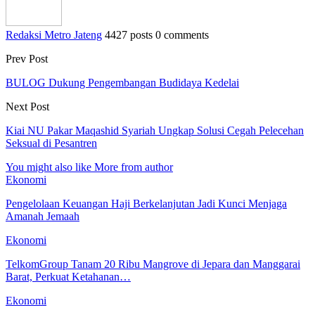
Redaksi Metro Jateng
4427 posts
0 comments
Prev Post
BULOG Dukung Pengembangan Budidaya Kedelai
Next Post
Kiai NU Pakar Maqashid Syariah Ungkap Solusi Cegah Pelecehan
Seksual di Pesantren
You might also like
More from author
Ekonomi
Pengelolaan Keuangan Haji Berkelanjutan Jadi Kunci Menjaga
Amanah Jemaah
Ekonomi
TelkomGroup Tanam 20 Ribu Mangrove di Jepara dan Manggarai
Barat, Perkuat Ketahanan…
Ekonomi