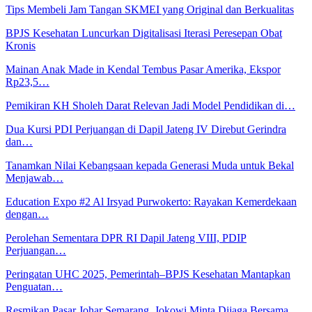
Tips Membeli Jam Tangan SKMEI yang Original dan Berkualitas
BPJS Kesehatan Luncurkan Digitalisasi Iterasi Peresepan Obat
Kronis
Mainan Anak Made in Kendal Tembus Pasar Amerika, Ekspor
Rp23,5…
Pemikiran KH Sholeh Darat Relevan Jadi Model Pendidikan di…
Dua Kursi PDI Perjuangan di Dapil Jateng IV Direbut Gerindra
dan…
Tanamkan Nilai Kebangsaan kepada Generasi Muda untuk Bekal
Menjawab…
Education Expo #2 Al Irsyad Purwokerto: Rayakan Kemerdekaan
dengan…
Perolehan Sementara DPR RI Dapil Jateng VIII, PDIP
Perjuangan…
Peringatan UHC 2025, Pemerintah–BPJS Kesehatan Mantapkan
Penguatan…
Resmikan Pasar Johar Semarang, Jokowi Minta Dijaga Bersama