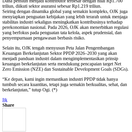
Dana pensiun menjadi kontributor terbesar dengan nilai Rp1.700
triliun, diikuti sektor asuransi sebesar Rp1.219 triliun.
Seiring dengan dinamika global yang semakin kompleks, OJK juga
menyiapkan penguatan kebijakan yang lebih terarah untuk menjaga
stabilitas industri sekaligus meningkatkan kontribusinya terhadap
perekonomian nasional. Pada 2026, OJK akan menerbitkan regulasi
yang berfokus pada penguatan tata kelola, aspek prudensial, dan
penyempurnaan pengawasan berbasis risiko.
Selain itu, OJK tengah menyusun Peta Jalan Pengembangan
Keuangan Berkelanjutan Sektor PPDP 2026–2030 yang akan
menjadi panduan industri dalam mengimplementasikan prinsip
keuangan berkelanjutan serta mendukung pencapaian target Net
Zero Emission (NZE) dan Sustainable Development Goals (SDGs).
“Ke depan, kami ingin memastikan industri PPDP tidak hanya
tumbuh secara kuantitas, tetapi juga semakin berkualitas, sehat, dan
berkelanjutan,” tutup Ogi. (*)
Ijk
Share