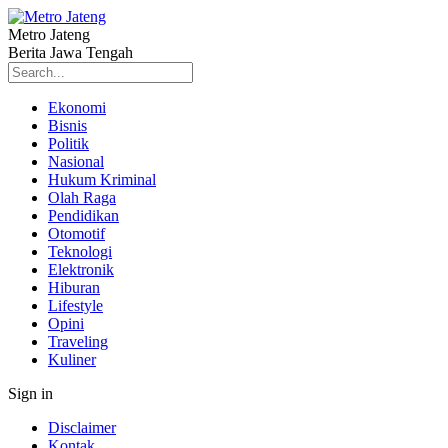
Metro Jateng
Berita Jawa Tengah
Ekonomi
Bisnis
Politik
Nasional
Hukum Kriminal
Olah Raga
Pendidikan
Otomotif
Teknologi
Elektronik
Hiburan
Lifestyle
Opini
Traveling
Kuliner
Sign in
Disclaimer
Kontak