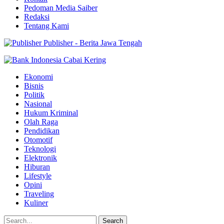
Pedoman Media Saiber
Redaksi
Tentang Kami
Publisher - Berita Jawa Tengah
Ekonomi
Bisnis
Politik
Nasional
Hukum Kriminal
Olah Raga
Pendidikan
Otomotif
Teknologi
Elektronik
Hiburan
Lifestyle
Opini
Traveling
Kuliner