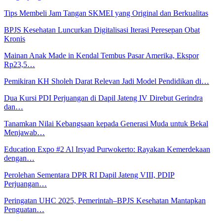
Tips Membeli Jam Tangan SKMEI yang Original dan Berkualitas
BPJS Kesehatan Luncurkan Digitalisasi Iterasi Peresepan Obat
Kronis
Mainan Anak Made in Kendal Tembus Pasar Amerika, Ekspor
Rp23,5…
Pemikiran KH Sholeh Darat Relevan Jadi Model Pendidikan di…
Dua Kursi PDI Perjuangan di Dapil Jateng IV Direbut Gerindra
dan…
Tanamkan Nilai Kebangsaan kepada Generasi Muda untuk Bekal
Menjawab…
Education Expo #2 Al Irsyad Purwokerto: Rayakan Kemerdekaan
dengan…
Perolehan Sementara DPR RI Dapil Jateng VIII, PDIP
Perjuangan…
Peringatan UHC 2025, Pemerintah–BPJS Kesehatan Mantapkan
Penguatan…