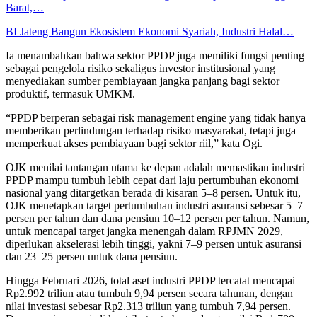
Barat,…
BI Jateng Bangun Ekosistem Ekonomi Syariah, Industri Halal…
Ia menambahkan bahwa sektor PPDP juga memiliki fungsi penting
sebagai pengelola risiko sekaligus investor institusional yang
menyediakan sumber pembiayaan jangka panjang bagi sektor
produktif, termasuk UMKM.
“PPDP berperan sebagai risk management engine yang tidak hanya
memberikan perlindungan terhadap risiko masyarakat, tetapi juga
memperkuat akses pembiayaan bagi sektor riil,” kata Ogi.
OJK menilai tantangan utama ke depan adalah memastikan industri
PPDP mampu tumbuh lebih cepat dari laju pertumbuhan ekonomi
nasional yang ditargetkan berada di kisaran 5–8 persen. Untuk itu,
OJK menetapkan target pertumbuhan industri asuransi sebesar 5–7
persen per tahun dan dana pensiun 10–12 persen per tahun. Namun,
untuk mencapai target jangka menengah dalam RPJMN 2029,
diperlukan akselerasi lebih tinggi, yakni 7–9 persen untuk asuransi
dan 23–25 persen untuk dana pensiun.
Hingga Februari 2026, total aset industri PPDP tercatat mencapai
Rp2.992 triliun atau tumbuh 9,94 persen secara tahunan, dengan
nilai investasi sebesar Rp2.313 triliun yang tumbuh 7,94 persen.