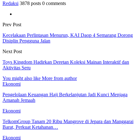
Redaksi
3878 posts
0 comments
Prev Post
Kecelakaan Perlintasan Menurun, KAI Daop 4 Semarang Dorong
Disiplin Pengguna Jalan
Next Post
Toys Kingdom Hadirkan Deretan Koleksi Mainan Interaktif dan
Aktivitas Seru
You might also like
More from author
Ekonomi
Pengelolaan Keuangan Haji Berkelanjutan Jadi Kunci Menjaga
Amanah Jemaah
Ekonomi
TelkomGroup Tanam 20 Ribu Mangrove di Jepara dan Manggarai
Barat, Perkuat Ketahanan…
Ekonomi