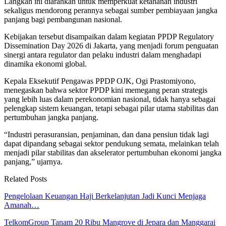
Langkah ini diarahkan untuk memperkuat ketahanan industri
sekaligus mendorong perannya sebagai sumber pembiayaan jangka
panjang bagi pembangunan nasional.
Kebijakan tersebut disampaikan dalam kegiatan PPDP Regulatory
Dissemination Day 2026 di Jakarta, yang menjadi forum penguatan
sinergi antara regulator dan pelaku industri dalam menghadapi
dinamika ekonomi global.
Kepala Eksekutif Pengawas PPDP OJK, Ogi Prastomiyono,
menegaskan bahwa sektor PPDP kini memegang peran strategis
yang lebih luas dalam perekonomian nasional, tidak hanya sebagai
pelengkap sistem keuangan, tetapi sebagai pilar utama stabilitas dan
pertumbuhan jangka panjang.
“Industri perasuransian, penjaminan, dan dana pensiun tidak lagi
dapat dipandang sebagai sektor pendukung semata, melainkan telah
menjadi pilar stabilitas dan akselerator pertumbuhan ekonomi jangka
panjang,” ujarnya.
Related Posts
Pengelolaan Keuangan Haji Berkelanjutan Jadi Kunci Menjaga
Amanah…
TelkomGroup Tanam 20 Ribu Mangrove di Jepara dan Manggarai