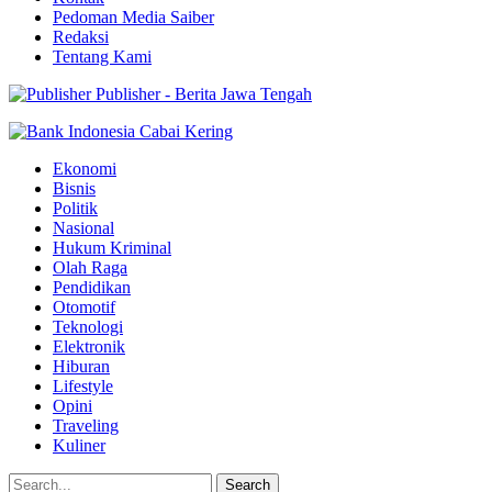
Pedoman Media Saiber
Redaksi
Tentang Kami
Publisher - Berita Jawa Tengah
Ekonomi
Bisnis
Politik
Nasional
Hukum Kriminal
Olah Raga
Pendidikan
Otomotif
Teknologi
Elektronik
Hiburan
Lifestyle
Opini
Traveling
Kuliner