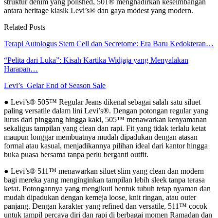
struktur denim yang polished, 501® menghadirkan keseimbangan
antara heritage klasik Levi’s® dan gaya modest yang modern.
Related Posts
Terapi Autologus Stem Cell dan Secretome: Era Baru Kedokteran…
“Pelita dari Luka”: Kisah Kartika Widjaja yang Menyalakan
Harapan…
Levi’s Gelar End of Season Sale
● Levi’s® 505™ Regular Jeans dikenal sebagai salah satu siluet
paling versatile dalam lini Levi’s®. Dengan potongan regular yang
lurus dari pinggang hingga kaki, 505™ menawarkan kenyamanan
sekaligus tampilan yang clean dan rapi. Fit yang tidak terlalu ketat
maupun longgar membuatnya mudah dipadukan dengan atasan
formal atau kasual, menjadikannya pilihan ideal dari kantor hingga
buka puasa bersama tanpa perlu berganti outfit.
● Levi’s® 511™ menawarkan siluet slim yang clean dan modern
bagi mereka yang menginginkan tampilan lebih sleek tanpa terasa
ketat. Potongannya yang mengikuti bentuk tubuh tetap nyaman dan
mudah dipadukan dengan kemeja loose, knit ringan, atau outer
panjang. Dengan karakter yang refined dan versatile, 511™ cocok
untuk tampil percaya diri dan rapi di berbagai momen Ramadan dan