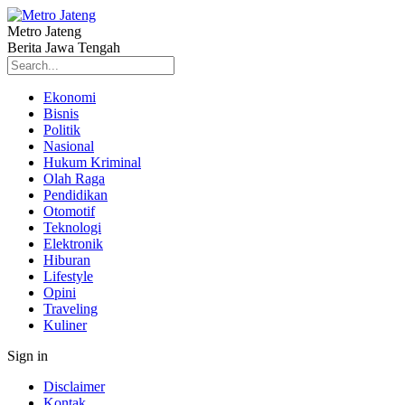
Metro Jateng
Berita Jawa Tengah
Ekonomi
Bisnis
Politik
Nasional
Hukum Kriminal
Olah Raga
Pendidikan
Otomotif
Teknologi
Elektronik
Hiburan
Lifestyle
Opini
Traveling
Kuliner
Sign in
Disclaimer
Kontak