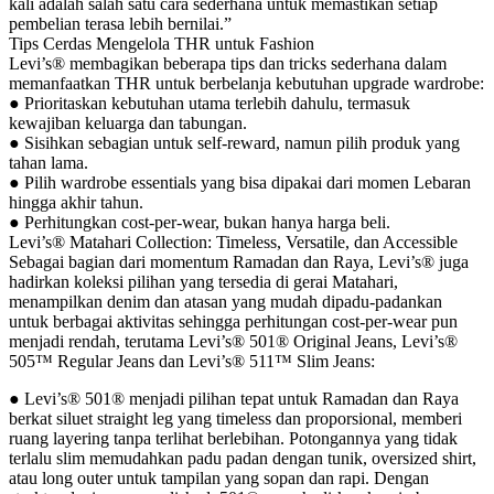
kali adalah salah satu cara sederhana untuk memastikan setiap
pembelian terasa lebih bernilai.”
Tips Cerdas Mengelola THR untuk Fashion
Levi’s® membagikan beberapa tips dan tricks sederhana dalam
memanfaatkan THR untuk berbelanja kebutuhan upgrade wardrobe:
● Prioritaskan kebutuhan utama terlebih dahulu, termasuk
kewajiban keluarga dan tabungan.
● Sisihkan sebagian untuk self-reward, namun pilih produk yang
tahan lama.
● Pilih wardrobe essentials yang bisa dipakai dari momen Lebaran
hingga akhir tahun.
● Perhitungkan cost-per-wear, bukan hanya harga beli.
Levi’s® Matahari Collection: Timeless, Versatile, dan Accessible
Sebagai bagian dari momentum Ramadan dan Raya, Levi’s® juga
hadirkan koleksi pilihan yang tersedia di gerai Matahari,
menampilkan denim dan atasan yang mudah dipadu-padankan
untuk berbagai aktivitas sehingga perhitungan cost-per-wear pun
menjadi rendah, terutama Levi’s® 501® Original Jeans, Levi’s®
505™ Regular Jeans dan Levi’s® 511™ Slim Jeans:
● Levi’s® 501® menjadi pilihan tepat untuk Ramadan dan Raya
berkat siluet straight leg yang timeless dan proporsional, memberi
ruang layering tanpa terlihat berlebihan. Potongannya yang tidak
terlalu slim memudahkan padu padan dengan tunik, oversized shirt,
atau long outer untuk tampilan yang sopan dan rapi. Dengan