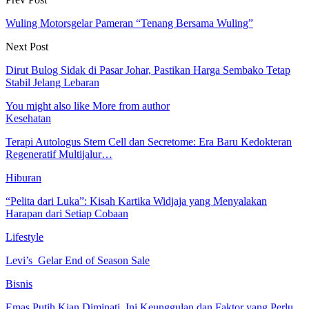
Wuling Motorsgelar Pameran “Tenang Bersama Wuling”
Next Post
Dirut Bulog Sidak di Pasar Johar, Pastikan Harga Sembako Tetap
Stabil Jelang Lebaran
You might also like
More from author
Kesehatan
Terapi Autologus Stem Cell dan Secretome: Era Baru Kedokteran
Regeneratif Multijalur…
Hiburan
“Pelita dari Luka”: Kisah Kartika Widjaja yang Menyalakan
Harapan dari Setiap Cobaan
Lifestyle
Levi’s Gelar End of Season Sale
Bisnis
Emas Putih Kian Diminati, Ini Keunggulan dan Faktor yang Perlu