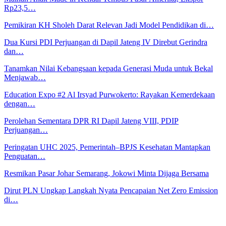
Rp23,5…
Pemikiran KH Sholeh Darat Relevan Jadi Model Pendidikan di…
Dua Kursi PDI Perjuangan di Dapil Jateng IV Direbut Gerindra
dan…
Tanamkan Nilai Kebangsaan kepada Generasi Muda untuk Bekal
Menjawab…
Education Expo #2 Al Irsyad Purwokerto: Rayakan Kemerdekaan
dengan…
Perolehan Sementara DPR RI Dapil Jateng VIII, PDIP
Perjuangan…
Peringatan UHC 2025, Pemerintah–BPJS Kesehatan Mantapkan
Penguatan…
Resmikan Pasar Johar Semarang, Jokowi Minta Dijaga Bersama
Dirut PLN Ungkap Langkah Nyata Pencapaian Net Zero Emission
di…