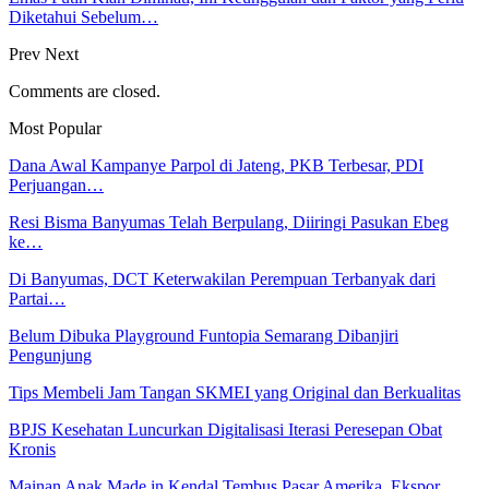
Diketahui Sebelum…
Prev
Next
Comments are closed.
Most Popular
Dana Awal Kampanye Parpol di Jateng, PKB Terbesar, PDI
Perjuangan…
Resi Bisma Banyumas Telah Berpulang, Diiringi Pasukan Ebeg
ke…
Di Banyumas, DCT Keterwakilan Perempuan Terbanyak dari
Partai…
Belum Dibuka Playground Funtopia Semarang Dibanjiri
Pengunjung
Tips Membeli Jam Tangan SKMEI yang Original dan Berkualitas
BPJS Kesehatan Luncurkan Digitalisasi Iterasi Peresepan Obat
Kronis
Mainan Anak Made in Kendal Tembus Pasar Amerika, Ekspor