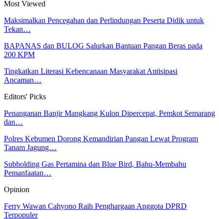
Most Viewed
Maksimalkan Pencegahan dan Perlindungan Peserta Didik untuk
Tekan…
BAPANAS dan BULOG Salurkan Bantuan Pangan Beras pada
200 KPM
Tingkatkan Literasi Kebencanaan Masyarakat Antisipasi
Ancaman…
Editors' Picks
Penanganan Banjir Mangkang Kulon Dipercepat, Pemkot Semarang
dan…
Polres Kebumen Dorong Kemandirian Pangan Lewat Program
Tanam Jagung…
Subholding Gas Pertamina dan Blue Bird, Bahu-Membahu
Pemanfaatan…
Opinion
Ferry Wawan Cahyono Raih Penghargaan Anggota DPRD
Terpopuler