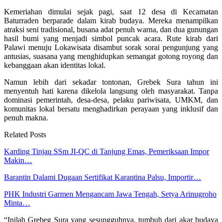
Kemeriahan dimulai sejak pagi, saat 12 desa di Kecamatan
Baturraden berparade dalam kirab budaya. Mereka menampilkan
atraksi seni tradisional, busana adat penuh warna, dan dua gunungan
hasil bumi yang menjadi simbol puncak acara. Rute kirab dari
Palawi menuju Lokawisata disambut sorak sorai pengunjung yang
antusias, suasana yang menghidupkan semangat gotong royong dan
kebanggaan akan identitas lokal.
Namun lebih dari sekadar tontonan, Grebek Sura tahun ini
menyentuh hati karena dikelola langsung oleh masyarakat. Tanpa
dominasi pemerintah, desa-desa, pelaku pariwisata, UMKM, dan
komunitas lokal bersatu menghadirkan perayaan yang inklusif dan
penuh makna.
Related Posts
Karding Tinjau SSm JI-QC di Tanjung Emas, Pemeriksaan Impor
Makin…
Barantin Dalami Dugaan Sertifikat Karantina Palsu, Importir…
PHK Industri Garmen Mengancam Jawa Tengah, Setya Arinugroho
Minta…
“Inilah Grebeg Sura yang sesungguhnya, tumbuh dari akar budaya