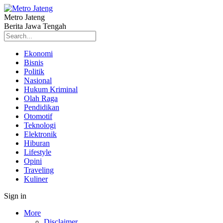
Metro Jateng
Berita Jawa Tengah
Ekonomi
Bisnis
Politik
Nasional
Hukum Kriminal
Olah Raga
Pendidikan
Otomotif
Teknologi
Elektronik
Hiburan
Lifestyle
Opini
Traveling
Kuliner
Sign in
More
Disclaimer