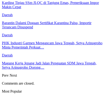
Karding Tinjau SSm JI-QC di Tanjung Emas, Pemeriksaan Impor
Makin Cepat
Daerah
Barantin Dalami Dugaan Sertifikat Karantina Palsu, Importir
Terancam Disuspend
Daerah
PHK Industri Garmen Mengancam Jawa Tengah, Setya Arinugroho
Minta Pemerintah Perkuat…
Daerah
Magang Kerja Jepang Jadi Jalan Penguatan SDM Jawa Tengah,
Setya Arinugroho Dorong…
Prev
Next
Comments are closed.
Most Popular