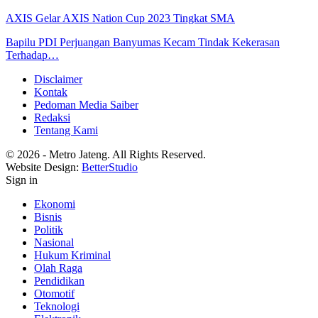
AXIS Gelar AXIS Nation Cup 2023 Tingkat SMA
Bapilu PDI Perjuangan Banyumas Kecam Tindak Kekerasan
Terhadap…
Disclaimer
Kontak
Pedoman Media Saiber
Redaksi
Tentang Kami
© 2026 - Metro Jateng. All Rights Reserved.
Website Design:
BetterStudio
Sign in
Ekonomi
Bisnis
Politik
Nasional
Hukum Kriminal
Olah Raga
Pendidikan
Otomotif
Teknologi