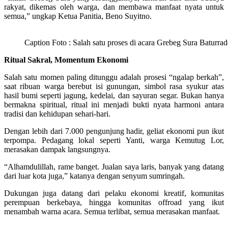
rakyat, dikemas oleh warga, dan membawa manfaat nyata untuk
semua,” ungkap Ketua Panitia, Beno Suyitno.
Caption Foto : Salah satu proses di acara Grebeg Sura Baturra
Ritual Sakral, Momentum Ekonomi
Salah satu momen paling ditunggu adalah prosesi “ngalap berkah”,
saat ribuan warga berebut isi gunungan, simbol rasa syukur atas
hasil bumi seperti jagung, kedelai, dan sayuran segar. Bukan hanya
bermakna spiritual, ritual ini menjadi bukti nyata harmoni antara
tradisi dan kehidupan sehari-hari.
Dengan lebih dari 7.000 pengunjung hadir, geliat ekonomi pun ikut
terpompa. Pedagang lokal seperti Yanti, warga Kemutug Lor,
merasakan dampak langsungnya.
“Alhamdulillah, rame banget. Jualan saya laris, banyak yang datang
dari luar kota juga,” katanya dengan senyum sumringah.
Dukungan juga datang dari pelaku ekonomi kreatif, komunitas
perempuan berkebaya, hingga komunitas offroad yang ikut
menambah warna acara. Semua terlibat, semua merasakan manfaat.