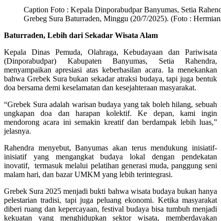
Caption Foto : Kepala Dinporabudpar Banyumas, Setia Rahendra
Grebeg Sura Baturraden, Minggu (20/7/2025). (Foto : Hermian
Baturraden, Lebih dari Sekadar Wisata Alam
Kepala Dinas Pemuda, Olahraga, Kebudayaan dan Pariwisata
(Dinporabudpar) Kabupaten Banyumas, Setia Rahendra,
menyampaikan apresiasi atas keberhasilan acara. Ia menekankan
bahwa Grebek Sura bukan sekadar atraksi budaya, tapi juga bentuk
doa bersama demi keselamatan dan kesejahteraan masyarakat.
“Grebek Sura adalah warisan budaya yang tak boleh hilang, sebuah
ungkapan doa dan harapan kolektif. Ke depan, kami ingin
mendorong acara ini semakin kreatif dan berdampak lebih luas,”
jelasnya.
Rahendra menyebut, Banyumas akan terus mendukung inisiatif-
inisiatif yang mengangkat budaya lokal dengan pendekatan
inovatif, termasuk melalui pelatihan generasi muda, panggung seni
malam hari, dan bazar UMKM yang lebih terintegrasi.
Grebek Sura 2025 menjadi bukti bahwa wisata budaya bukan hanya
pelestarian tradisi, tapi juga peluang ekonomi. Ketika masyarakat
diberi ruang dan kepercayaan, festival budaya bisa tumbuh menjadi
kekuatan yang menghidupkan sektor wisata, memberdayakan