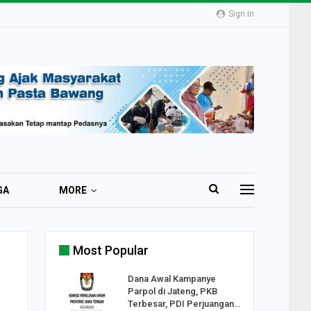
Sign In
GA
MORE
Most Popular
2 Al
Dana Awal Kampanye
o:
Parpol di Jateng, PKB
ekaan
Terbesar, PDI Perjuangan…