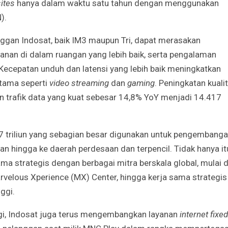
sites
hanya dalam waktu satu tahun dengan menggunakan
).
anggan Indosat, baik IM3 maupun Tri, dapat merasakan
ayanan di dalam ruangan yang lebih baik, serta pengalaman
t. Kecepatan unduh dan latensi yang lebih baik meningkatkan
utama seperti
video streaming
dan
gaming
. Peningkatan kuali
an trafik data yang kuat sebesar 14,8% YoY menjadi 14.417
,7 triliun yang sebagian besar digunakan untuk pengembang
gan hingga ke daerah perdesaan dan terpencil. Tidak hanya it
a strategis dengan berbagai mitra berskala global, mulai d
rvelous Xperience (MX) Center, hingga kerja sama strategis
nggi.
gi, Indosat juga terus mengembangkan layanan
internet fixed