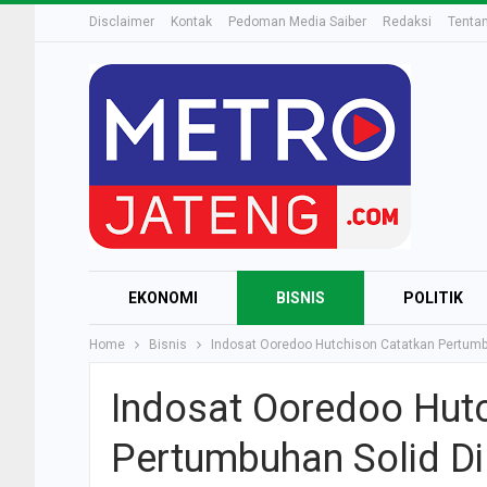
Disclaimer
Kontak
Pedoman Media Saiber
Redaksi
Tenta
EKONOMI
BISNIS
POLITIK
Home
Bisnis
Indosat Ooredoo Hutchison Catatkan Pertumbuh
Indosat Ooredoo Hut
Pertumbuhan Solid Di 