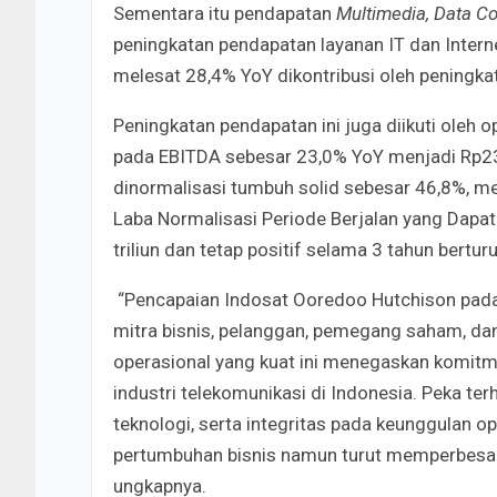
Sementara itu pendapatan
Multimedia, Data Co
peningkatan pendapatan layanan IT dan Intern
melesat 28,4% YoY dikontribusi oleh peningka
Peningkatan pendapatan ini juga diikuti oleh 
pada EBITDA sebesar 23,0% YoY menjadi Rp23,
dinormalisasi tumbuh solid sebesar 46,8%, me
Laba Normalisasi Periode Berjalan yang Dapat
triliun dan tetap positif selama 3 tahun berturu
“Pencapaian Indosat Ooredoo Hutchison pada t
mitra bisnis, pelanggan, pemegang saham, dan
operasional yang kuat ini menegaskan komit
industri telekomunikasi di Indonesia. Peka te
teknologi, serta integritas pada keunggulan o
pertumbuhan bisnis namun turut memperbesar 
ungkapnya.