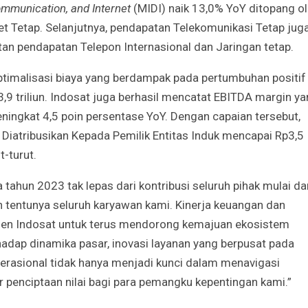
mmunication, and Internet
(MIDI) naik 13,0% YoY ditopang o
et Tetap. Selanjutnya, pendapatan Telekomunikasi Tetap jug
tan pendapatan Telepon Internasional dan Jaringan tetap.
optimalisasi biaya yang berdampak pada pertumbuhan positif
9 triliun. Indosat juga berhasil mencatat EBITDA margin y
ningkat 4,5 poin persentase YoY. Dengan capaian tersebut,
 Diatribusikan Kepada Pemilik Entitas Induk mencapai Rp3,5
t-turut.
ahun 2023 tak lepas dari kontribusi seluruh pihak mulai da
 tentunya seluruh karyawan kami. Kinerja keuangan dan
men Indosat untuk terus mendorong kemajuan ekosistem
rhadap dinamika pasar, inovasi layanan yang berpusat pada
perasional tidak hanya menjadi kunci dalam menavigasi
penciptaan nilai bagi para pemangku kepentingan kami.”