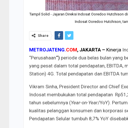
Tampil Solid - Jajaran Direksi Indosat Ooredoo Hutchison d
Indosat Ooredoo Hutchison, tamp
Share
METROJATENG.
COM
, JAKARTA –
Kinerja
In
“Perusahaan
“)
periode dua belas bulan yang
yang pesat dalam total pendapatan, EBITDA, m
Station) 4G. Total pendapatan dan EBITDA tum
Vikram Sinha, President Director and Chief E
Indosat membukukan total pendapatan Rp51,2 
tahun sebelumnya (
Year-on-Year
/YoY). Pertum
kualitas pelanggan konsumen dan korporasi sert
Pendapatan Selular tumbuh 8,7% YoY disebabk