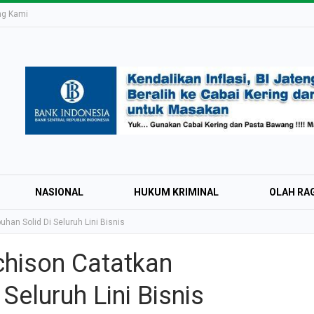
ng Kami
NASIONAL
HUKUM KRIMINAL
OLAH RA
an Solid Di Seluruh Lini Bisnis
chison Catatkan
Education Expo #
Seluruh Lini Bisnis
Irsyad Purwokert
Rayakan Kemerd