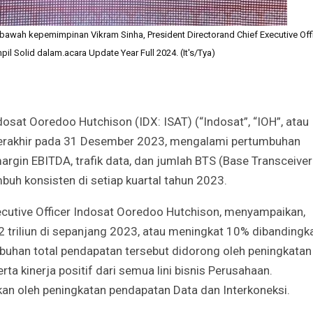
ibawah kepemimpinan Vikram Sinha, President Directorand Chief Executive Off
il Solid dalam.acara Update Year Full 2024. (It's/Tya)
dosat Ooredoo Hutchison (IDX: ISAT) (“Indosat”, “IOH”, atau
 berakhir pada 31 Desember 2023, mengalami pertumbuhan
argin EBITDA, trafik data, dan jumlah BTS (Base Transceiver
buh konsisten di setiap kuartal tahun 2023.
xecutive Officer Indosat Ooredoo Hutchison, menyampaikan,
triliun di sepanjang 2023, atau meningkat 10% dibandingk
buhan total pendapatan tersebut didorong oleh peningkatan
a kinerja positif dari semua lini bisnis Perusahaan.
an oleh peningkatan pendapatan Data dan Interkoneksi.