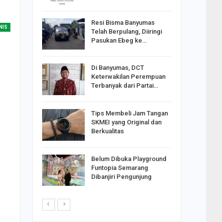
Resi Bisma Banyumas
ntara DPR
NIS
Telah Berpulang, Diiringi
III, PDIP
Pasukan Ebeg ke…
Di Banyumas, DCT
2025,
Keterwakilan Perempuan
S
Terbanyak dari Partai…
apkan
Tips Membeli Jam Tangan
Johar
SKMEI yang Original dan
i Minta
Berkualitas
Belum Dibuka Playground
p Langkah
Funtopia Semarang
n Net
Dibanjiri Pengunjung
i…