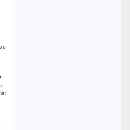
tas
an
u,
ari