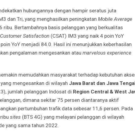
ndekatkan hubungannya dengan hampir seratus juta
M3 dan Tri, yang menghasilkan peningkatan
Mobile
Average
 ribu. Bertambahnya basis pelanggan yang berkualitas
Customer Satisfaction
(CSAT) IM3 yang naik 4
poin YoY
poin YoY menjadi 84.0. Hasil ini menunjukkan keberhasilan
inkan pengalaman mengesankan atau
marvelous experience
ga semakin memudahkan masyarakat terhadap kebutuhan akse
n yang mengesankan di wilayah
Jawa Barat dan Jawa Tenga
3), jumlah pelanggan Indosat di
Region Central & West Ja
pelanggan, dimana sekitar 75 persen diantaranya aktif
ngkan pertumbuhan trafik data sebesar 11,6 persen. Pada
 ribu
sites
(BTS 4G) yang melayani pelanggan di wilayah
ode yang sama tahun 2022.