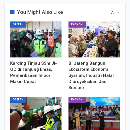
You Might Also Like
All
DAERAH
EKONOMI
Karding Tinjau SSm JI-
BI Jateng Bangun
QC di Tanjung Emas,
Ekosistem Ekonomi
Pemeriksaan Impor
Syariah, Industri Halal
Makin Cepat
Diproyeksikan Jadi
Sumber…
DAERAH
EKONOMI