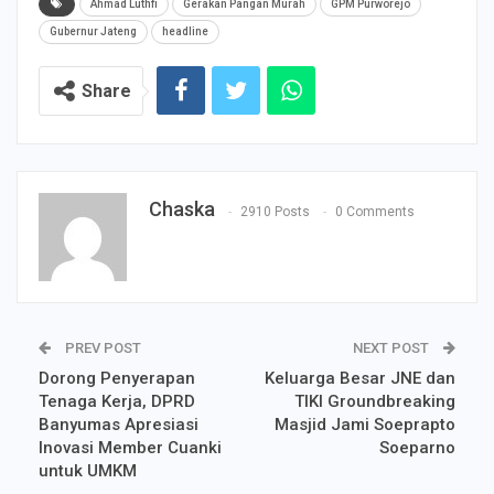
Ahmad Luthfi
Gerakan Pangan Murah
GPM Purworejo
Gubernur Jateng
headline
Share
Chaska
2910 Posts
0 Comments
PREV POST
NEXT POST
Dorong Penyerapan
Keluarga Besar JNE dan
Tenaga Kerja, DPRD
TIKI Groundbreaking
Banyumas Apresiasi
Masjid Jami Soeprapto
Inovasi Member Cuanki
Soeparno
untuk UMKM