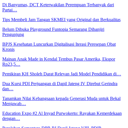
Di Banyumas, DCT Keterwakilan Perempuan Terbanyak dari
Partai…
Tips Membeli Jam Tangan SKMEI yang Original dan Berkualitas
Belum Dibuka Playground Funtopia Semarang Dibanjiri
Pengunjung
BPJS Kesehatan Luncurkan Digitalisasi Iterasi Peresepan Obat
Kronis
Mainan Anak Made in Kendal Tembus Pasar Amerika, Ekspor
Rp23,5…
Pemikiran KH Sholeh Darat Relevan Jadi Model Pendidikan di…
Dua Kursi PDI Perjuangan di Dapil Jateng IV Direbut Gerindra
dan…
Tanamkan Nilai Kebangsaan kepada Generasi Muda untuk Bekal
Menjawab…
Education Expo #2 Al Irsyad Purwokerto: Rayakan Kemerdekaan
dengan…