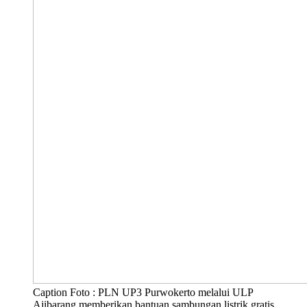
Caption Foto : PLN UP3 Purwokerto melalui ULP
Ajibarang memberikan bantuan sambungan listrik gratis