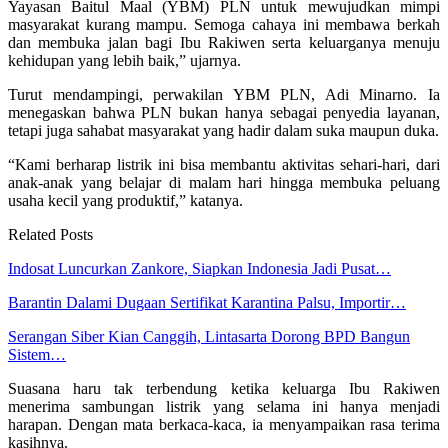
Yayasan Baitul Maal (YBM) PLN untuk mewujudkan mimpi
masyarakat kurang mampu. Semoga cahaya ini membawa berkah
dan membuka jalan bagi Ibu Rakiwen serta keluarganya menuju
kehidupan yang lebih baik,” ujarnya.
Turut mendampingi, perwakilan YBM PLN, Adi Minarno. Ia
menegaskan bahwa PLN bukan hanya sebagai penyedia layanan,
tetapi juga sahabat masyarakat yang hadir dalam suka maupun duka.
“Kami berharap listrik ini bisa membantu aktivitas sehari-hari, dari
anak-anak yang belajar di malam hari hingga membuka peluang
usaha kecil yang produktif,” katanya.
Related Posts
Indosat Luncurkan Zankore, Siapkan Indonesia Jadi Pusat…
Barantin Dalami Dugaan Sertifikat Karantina Palsu, Importir…
Serangan Siber Kian Canggih, Lintasarta Dorong BPD Bangun
Sistem…
Suasana haru tak terbendung ketika keluarga Ibu Rakiwen
menerima sambungan listrik yang selama ini hanya menjadi
harapan. Dengan mata berkaca-kaca, ia menyampaikan rasa terima
kasihnya.