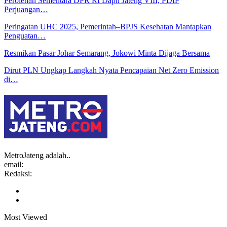
Perolehan Sementara DPR RI Dapil Jateng VIII, PDIP
Perjuangan…
Peringatan UHC 2025, Pemerintah–BPJS Kesehatan Mantapkan
Penguatan…
Resmikan Pasar Johar Semarang, Jokowi Minta Dijaga Bersama
Dirut PLN Ungkap Langkah Nyata Pencapaian Net Zero Emission
di…
MetroJateng adalah..
email:
Redaksi:
Most Viewed