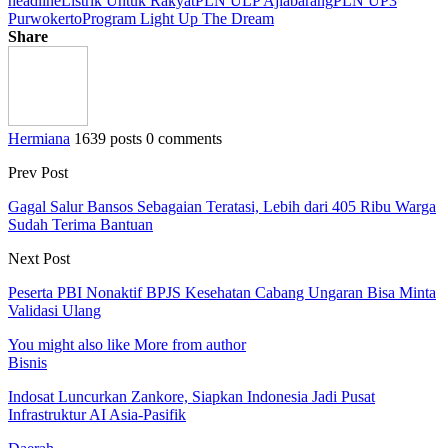
headline
Listrik Untuk Rakyat
PLN ULP Ajiabarang
PLN UP3
Purwokerto
Program Light Up The Dream
Share
Hermiana
1639 posts
0 comments
Prev Post
Gagal Salur Bansos Sebagaian Teratasi, Lebih dari 405 Ribu Warga
Sudah Terima Bantuan
Next Post
Peserta PBI Nonaktif BPJS Kesehatan Cabang Ungaran Bisa Minta
Validasi Ulang
You might also like
More from author
Bisnis
Indosat Luncurkan Zankore, Siapkan Indonesia Jadi Pusat
Infrastruktur AI Asia-Pasifik