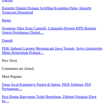
Daerah
Barantin Dalami Dugaan Sertifikat Karantina Palsu, Importir
Terancam Disuspend
Bisnis
Serangan Siber Kian Canggih, Lintasarta Dorong BPD Bangun
Sistem Pertahanan Digital…
Daerah
PHK Industri Garmen Mengancam Jawa Tengah, Setya Arinugroho
Minta Pemerintah Perkuat…
Prev
Next
Comments are closed.
Most Popular
Dana Awal Kampanye Parpol di Jateng, PKB Terbesar, PDI
Perjuangan…
Resi Bisma Banyumas Telah Berpulang, Diiringi Pasukan Ebeg
ke…