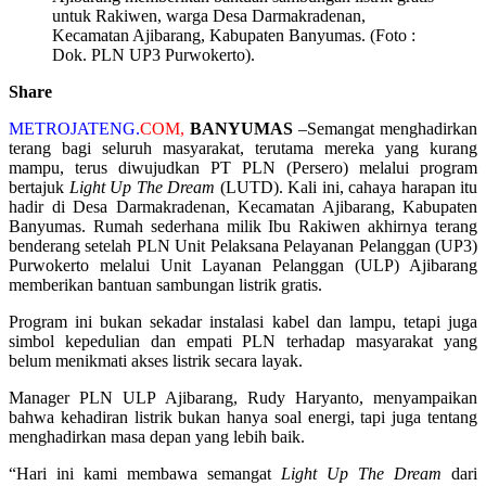
untuk Rakiwen, warga Desa Darmakradenan,
Kecamatan Ajibarang, Kabupaten Banyumas. (Foto :
Dok. PLN UP3 Purwokerto).
Share
METROJATENG.
COM,
BANYUMAS
–Semangat menghadirkan
terang bagi seluruh masyarakat, terutama mereka yang kurang
mampu, terus diwujudkan PT PLN (Persero) melalui program
bertajuk
Light Up The Dream
(LUTD). Kali ini, cahaya harapan itu
hadir di Desa Darmakradenan, Kecamatan Ajibarang, Kabupaten
Banyumas. Rumah sederhana milik Ibu Rakiwen akhirnya terang
benderang setelah PLN Unit Pelaksana Pelayanan Pelanggan (UP3)
Purwokerto melalui Unit Layanan Pelanggan (ULP) Ajibarang
memberikan bantuan sambungan listrik gratis.
Program ini bukan sekadar instalasi kabel dan lampu, tetapi juga
simbol kepedulian dan empati PLN terhadap masyarakat yang
belum menikmati akses listrik secara layak.
Manager PLN ULP Ajibarang, Rudy Haryanto, menyampaikan
bahwa kehadiran listrik bukan hanya soal energi, tapi juga tentang
menghadirkan masa depan yang lebih baik.
“Hari ini kami membawa semangat
Light Up The Dream
dari