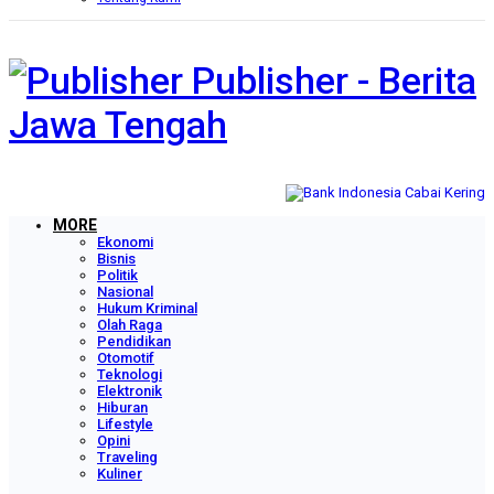
Publisher - Berita
Jawa Tengah
MORE
Ekonomi
Bisnis
Politik
Nasional
Hukum Kriminal
Olah Raga
Pendidikan
Otomotif
Teknologi
Elektronik
Hiburan
Lifestyle
Opini
Traveling
Kuliner