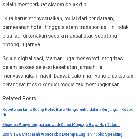
selain memperkuat sistem sejak dini.
“Kita harus menyesuaikan, mulai dari pendataan,
pemesanan hotel, hingga sistem transportasi. Ini tidak
bisa lagi dikerjakan secara manual atau sepotong-
potong,” ujarnya.
Selain digitalisasi, Maman juga menyoroti integritas
dalam proses seleksi kesehatan jamaah. Ia
menyayangkan masih banyak calon haji yang dipaksakan
berangkat meski kondisi medis tak memungkinkan.
Related Posts
Kebutuhan Lima Ruang Kelas Baru Mengemuka dalam Kunjungan Reses
di…
Efisiensi Penyelenggaraan Jadi Kunci Menjaga Biaya Haji Tetap…
200 Siswa Madrasah Wonosobo Ditempa English Public Speaking