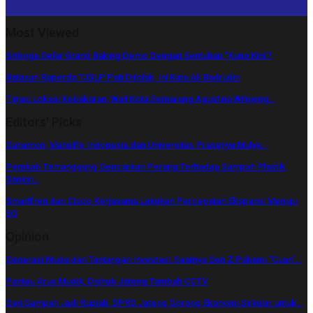
Most Viewed
Sriboga Gelar Grand Baking Demo Dengan Sentuhan “Kuno Kini”!
Batasan Raperda TJSLP Pati Ditolak, Ini Kata Ali Badrudin
Tinjau Lokasi Kebakaran, Wali Kota Semarang Agustina Wilujeng…
Editors' Picks
Danamon, Manulife Indonesia dan Universitas Prasetiya Mulya…
Pemkab Temanggung Gencarkan Perang Terhadap Sampah Plastik,
Sanksi…
Smartfren dan Cisco Kerjasama Lakukan Percepatan Ekspansi Menuju
5G
Opinion
Generasi Muda dan Tantangan Investasi: Saatnya Gen Z Pahami “Cuan”…
Pantau Arus Mudik, Dishub Jateng Tambah CCTV
Dari Sampah Jadi Rupiah: DPRD Jateng Dorong Ekonomi Sirkular untuk…