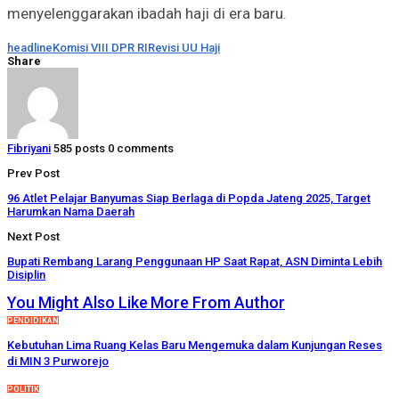
menyelenggarakan ibadah haji di era baru.
headline
Komisi VIII DPR RI
Revisi UU Haji
Share
Fibriyani
585 posts
0 comments
Prev Post
96 Atlet Pelajar Banyumas Siap Berlaga di Popda Jateng 2025, Target
Harumkan Nama Daerah
Next Post
Bupati Rembang Larang Penggunaan HP Saat Rapat, ASN Diminta Lebih
Disiplin
You Might Also Like
More From Author
PENDIDIKAN
Kebutuhan Lima Ruang Kelas Baru Mengemuka dalam Kunjungan Reses
di MIN 3 Purworejo
POLITIK