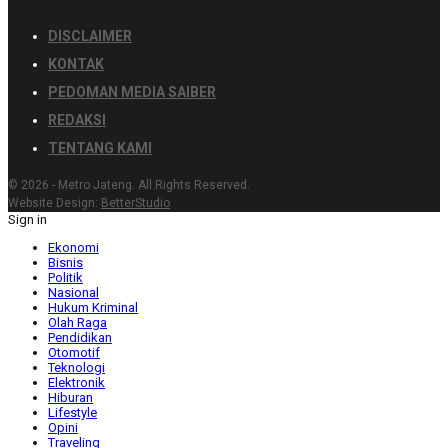
DISCLAIMER
KONTAK
PEDOMAN MEDIA SAIBER
REDAKSI
TENTANG KAMI
© 2026 - Metro Jateng. All Rights Reserved.
Website Design:
BetterStudio
Sign in
Ekonomi
Bisnis
Politik
Nasional
Hukum Kriminal
Olah Raga
Pendidikan
Otomotif
Teknologi
Elektronik
Hiburan
Lifestyle
Opini
Traveling