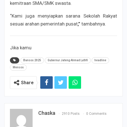
kemitraan SMA/SMK swasta.
“Kami juga menyiapkan sarana Sekolah Rakyat
sesuai arahan pemerintah pusat
,”
tambahnya.
Jika kamu
Bansos 2025
Gubernur Jateng Ahmad Luthfi
headline
Mensos
Share
Chaska
2910 Posts
0 Comments