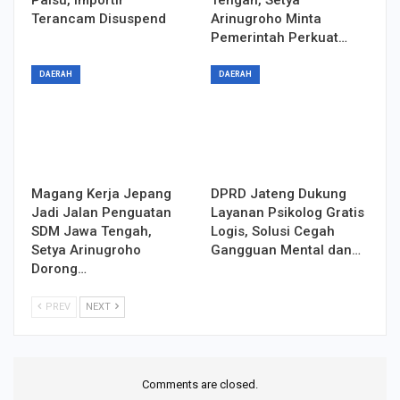
Palsu, Importir
Tengah, Setya
Terancam Disuspend
Arinugroho Minta
Pemerintah Perkuat…
DAERAH
DAERAH
Magang Kerja Jepang
DPRD Jateng Dukung
Jadi Jalan Penguatan
Layanan Psikolog Gratis
SDM Jawa Tengah,
Logis, Solusi Cegah
Setya Arinugroho
Gangguan Mental dan…
Dorong…
PREV
NEXT
Comments are closed.