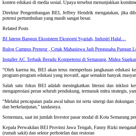
konten edukasi di media sosial. Upaya tersebut menunjukkan komitm
Direktur Pengembangan BEI, Jeffrey Hendrik mengatakan, jika dib
potensi pertumbuhan yang masih sangat besar.
Related Posts
BI Jateng Bangun Ekosistem Ekonomi Syariah, Industri Halal…
Bulog Campus Preneur , Cetak Mahasiswa Jadi Pengusaha Pangan
Installer AC Terbaik Beradu Kompetensi di Semarang, Midea Siapk
“Oleh karena itu, BEI akan terus memperluas jangkauan edukasi ke 
program-program edukasi yang inovatif, agar semakin banyak masyara
Salah satu fokus BEI adalah meningkatkan literasi dan inklusi k
mengapresiasi peran seluruh pendukung, termasuk mitra strategis, yan
“Melalui pencapaian pada awal tahun ini serta sinergi dan dukungan
dan berkelanjutan,” tandasnya.
Sementara, saat ini jumlah Investor pasar modal di Kota Semarang 
Kepala Perwakilan BEI Provinsi Jawa Tengah, Fanny Rizki mengatak
(rumah sakit) dan sektor perhotelan dan restoran