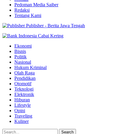
Pedoman Media Saiber
Redaksi
Tentang Kami
Publisher - Berita Jawa Tengah
Ekonomi
Bisnis
Politik
Nasional
Hukum Kriminal
Olah Raga
Pendidikan
Otomotif
Teknologi
Elektronik
Hiburan
Lifestyle
Opini
Traveling
Kuliner