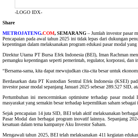
-LOGO IDX-
Share
METROJATENG
.
COM
, SEMARANG
– Jumlah investor pasar m
Pencapaian pada awal tahun 2025 ini tidak lepas dari dukungan pen
kepentingan dalam melaksanakan program edukasi pasar modal yang i
Direktur Utama PT Bursa Efek Indonesia (BEI), Iman Rachman mengat
pemangku kepentingan seperti pemerintah, regulator, korporasi, dan i
“Bersama-sama, kita dapat mewujudkan cita-cita besar untuk ekonomi 
Berdasarkan data PT Kustodian Sentral Efek Indonesia (KSEI) pad
investor pasar modal sepanjang Januari 2025 sebesar 289.527 SID, a
Pertumbuhan ini mencerminkan optimisme terhadap pasar modal Ind
masyarakat yang semakin besar terhadap kepemilikan saham sebagai i
Sejak pencapaian 14 juta SID, BEI telah aktif melaksanakan berb
Pasar Modal dan berbagai program inovatif lainnya. Sepanjang 2024
kesatuan dalam tema kampanye Aku Investor Saham.
Mengawali tahun 2025, BEI telah melaksanakan 411 kegiatan edukasi