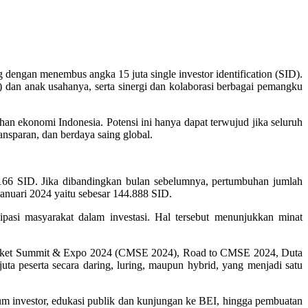
 dengan menembus angka 15 juta single investor identification (SID).
 dan anak usahanya, serta sinergi dan kolaborasi berbagai pemangku
n ekonomi Indonesia. Potensi ini hanya dapat terwujud jika seluruh
ansparan, dan berdaya saing global.
.166 SID. Jika dibandingkan bulan sebelumnya, pertumbuhan jumlah
anuari 2024 yaitu sebesar 144.888 SID.
ipasi masyarakat dalam investasi. Hal tersebut menunjukkan minat
l Market Summit & Expo 2024 (CMSE 2024), Road to CMSE 2024, Duta
ta peserta secara daring, luring, maupun hybrid, yang menjadi satu
um investor, edukasi publik dan kunjungan ke BEI, hingga pembuatan