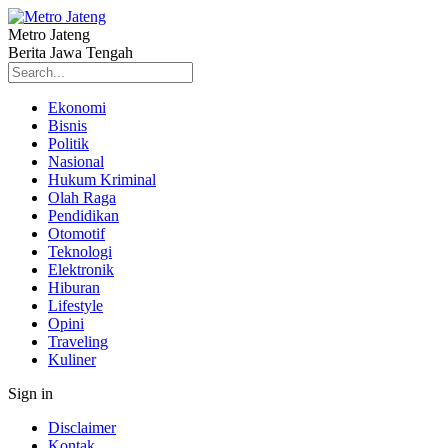
Metro Jateng
Berita Jawa Tengah
Ekonomi
Bisnis
Politik
Nasional
Hukum Kriminal
Olah Raga
Pendidikan
Otomotif
Teknologi
Elektronik
Hiburan
Lifestyle
Opini
Traveling
Kuliner
Sign in
Disclaimer
Kontak