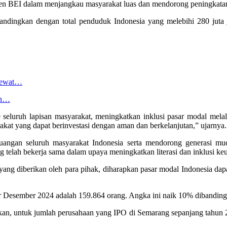
en BEI dalam menjangkau masyarakat luas dan mendorong peningkatan 
andingkan dengan total penduduk Indonesia yang melebihi 280 juta j
 Lewat…
an…
seluruh lapisan masyarakat, meningkatkan inklusi pasar modal melalu
kat yang dapat berinvestasi dengan aman dan berkelanjutan,” ujarnya.
euangan seluruh masyarakat Indonesia serta mendorong generasi muda
g telah bekerja sama dalam upaya meningkatkan literasi dan inklusi ke
 yang diberikan oleh para pihak, diharapkan pasar modal Indonesia dap
per Desember 2024 adalah 159.864 orang. Angka ini naik 10% dibandi
an, untuk jumlah perusahaan yang IPO di Semarang sepanjang tahun 2