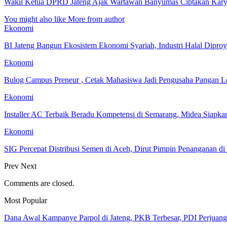
Wakil Ketua DPRD Jateng Ajak Wartawan Banyumas Ciptakan Kary
You might also like
More from author
Ekonomi
BI Jateng Bangun Ekosistem Ekonomi Syariah, Industri Halal Dipr
Ekonomi
Bulog Campus Preneur , Cetak Mahasiswa Jadi Pengusaha Pangan 
Ekonomi
Installer AC Terbaik Beradu Kompetensi di Semarang, Midea Siapk
Ekonomi
SIG Percepat Distribusi Semen di Aceh, Dirut Pimpin Penanganan d
Prev
Next
Comments are closed.
Most Popular
Dana Awal Kampanye Parpol di Jateng, PKB Terbesar, PDI Perjua