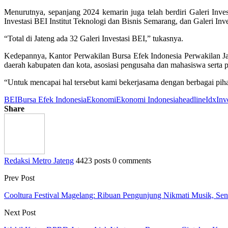
Menurutnya, sepanjang 2024 kemarin juga telah berdiri Galeri Inv
Investasi BEI Institut Teknologi dan Bisnis Semarang, dan Galeri In
“Total di Jateng ada 32 Galeri Investasi BEI,” tukasnya.
Kedepannya, Kantor Perwakilan Bursa Efek Indonesia Perwakilan 
daerah kabupaten dan kota, asosiasi pengusaha dan mahasiswa serta pe
“Untuk mencapai hal tersebut kami bekerjasama dengan berbagai piha
BEI
Bursa Efek Indonesia
Ekonomi
Ekonomi Indonesia
headline
Idx
Inv
Share
Redaksi Metro Jateng
4423 posts
0 comments
Prev Post
Cooltura Festival Magelang: Ribuan Pengunjung Nikmati Musik, Seni, 
Next Post