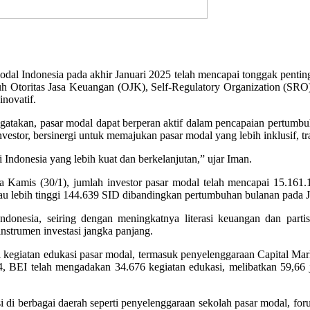
odal Indonesia pada akhir Januari 2025 telah mencapai tonggak penting
uh Otoritas Jasa Keuangan (OJK), Self-Regulatory Organization (SRO)
novatif.
akan, pasar modal dapat berperan aktif dalam pencapaian pertumbuha
nvestor, bersinergi untuk memajukan pasar modal yang lebih inklusif, tr
Indonesia yang lebih kuat dan berkelanjutan,” ujar Iman.
a Kamis (30/1), jumlah investor pasar modal telah mencapai 15.161
tau lebih tinggi 144.639 SID dibandingkan pertumbuhan bulanan pada J
onesia, seiring dengan meningkatnya literasi keuangan dan partis
nstrumen investasi jangka panjang.
agai kegiatan edukasi pasar modal, termasuk penyelenggaraan Capita
, BEI telah mengadakan 34.676 kegiatan edukasi, melibatkan 59,66 ju
 di berbagai daerah seperti penyelenggaraan sekolah pasar modal, for