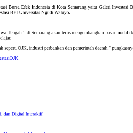
estasi Bursa Efek Indonesia di Kota Semarang yaitu Galeri Investa
vestasi BEI Universitas Ngudi Waluyo.
Jawa Tengah 1 di Semarang akan terus mengembangkan pasar modal 
lajar.
k seperti OJK, industri perbankan dan pemerintah daerah,” pungkasnya
estasi
OJK
dan Digital Interaktif