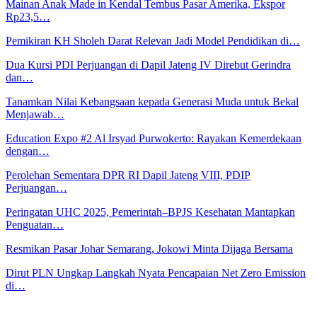
Mainan Anak Made in Kendal Tembus Pasar Amerika, Ekspor
Rp23,5…
Pemikiran KH Sholeh Darat Relevan Jadi Model Pendidikan di…
Dua Kursi PDI Perjuangan di Dapil Jateng IV Direbut Gerindra
dan…
Tanamkan Nilai Kebangsaan kepada Generasi Muda untuk Bekal
Menjawab…
Education Expo #2 Al Irsyad Purwokerto: Rayakan Kemerdekaan
dengan…
Perolehan Sementara DPR RI Dapil Jateng VIII, PDIP
Perjuangan…
Peringatan UHC 2025, Pemerintah–BPJS Kesehatan Mantapkan
Penguatan…
Resmikan Pasar Johar Semarang, Jokowi Minta Dijaga Bersama
Dirut PLN Ungkap Langkah Nyata Pencapaian Net Zero Emission
di…