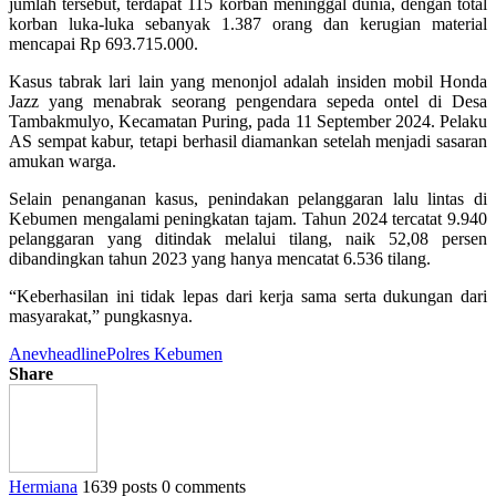
jumlah tersebut, terdapat 115 korban meninggal dunia, dengan total
korban luka-luka sebanyak 1.387 orang dan kerugian material
mencapai Rp 693.715.000.
Kasus tabrak lari lain yang menonjol adalah insiden mobil Honda
Jazz yang menabrak seorang pengendara sepeda ontel di Desa
Tambakmulyo, Kecamatan Puring, pada 11 September 2024. Pelaku
AS sempat kabur, tetapi berhasil diamankan setelah menjadi sasaran
amukan warga.
Selain penanganan kasus, penindakan pelanggaran lalu lintas di
Kebumen mengalami peningkatan tajam. Tahun 2024 tercatat 9.940
pelanggaran yang ditindak melalui tilang, naik 52,08 persen
dibandingkan tahun 2023 yang hanya mencatat 6.536 tilang.
“Keberhasilan ini tidak lepas dari kerja sama serta dukungan dari
masyarakat,” pungkasnya.
Anev
headline
Polres Kebumen
Share
Hermiana
1639 posts
0 comments