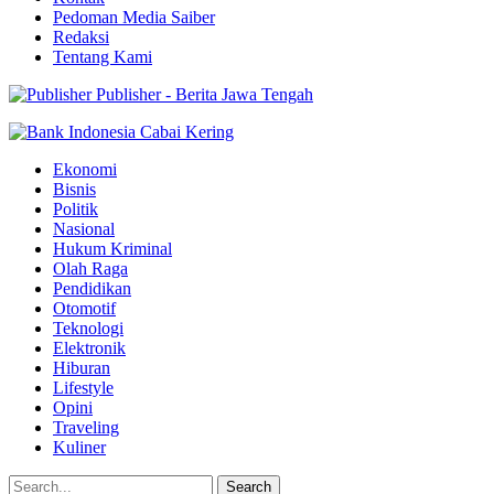
Pedoman Media Saiber
Redaksi
Tentang Kami
Publisher - Berita Jawa Tengah
Ekonomi
Bisnis
Politik
Nasional
Hukum Kriminal
Olah Raga
Pendidikan
Otomotif
Teknologi
Elektronik
Hiburan
Lifestyle
Opini
Traveling
Kuliner