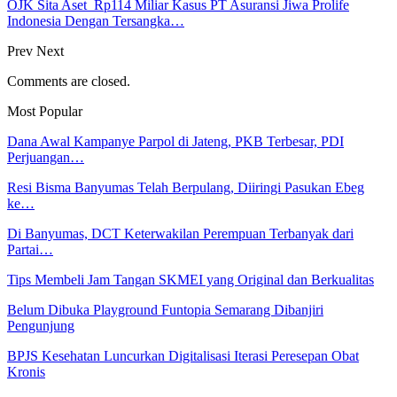
OJK Sita Aset Rp114 Miliar Kasus PT Asuransi Jiwa Prolife
Indonesia Dengan Tersangka…
Prev
Next
Comments are closed.
Most Popular
Dana Awal Kampanye Parpol di Jateng, PKB Terbesar, PDI
Perjuangan…
Resi Bisma Banyumas Telah Berpulang, Diiringi Pasukan Ebeg
ke…
Di Banyumas, DCT Keterwakilan Perempuan Terbanyak dari
Partai…
Tips Membeli Jam Tangan SKMEI yang Original dan Berkualitas
Belum Dibuka Playground Funtopia Semarang Dibanjiri
Pengunjung
BPJS Kesehatan Luncurkan Digitalisasi Iterasi Peresepan Obat
Kronis