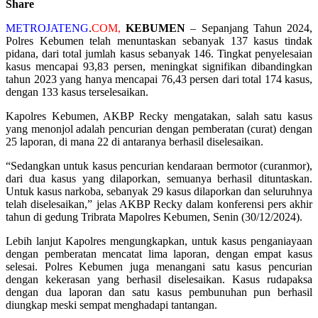
Share
METROJATENG
.
COM,
KEBUMEN
– Sepanjang Tahun 2024,
Polres Kebumen telah menuntaskan sebanyak 137 kasus tindak
pidana, dari total jumlah kasus sebanyak 146. Tingkat penyelesaian
kasus mencapai 93,83 persen, meningkat signifikan dibandingkan
tahun 2023 yang hanya mencapai 76,43 persen dari total 174 kasus,
dengan 133 kasus terselesaikan.
Kapolres Kebumen, AKBP Recky mengatakan, salah satu kasus
yang menonjol adalah pencurian dengan pemberatan (curat) dengan
25 laporan, di mana 22 di antaranya berhasil diselesaikan.
“Sedangkan untuk kasus pencurian kendaraan bermotor (curanmor),
dari dua kasus yang dilaporkan, semuanya berhasil dituntaskan.
Untuk kasus narkoba, sebanyak 29 kasus dilaporkan dan seluruhnya
telah diselesaikan,” jelas AKBP Recky dalam konferensi pers akhir
tahun di gedung Tribrata Mapolres Kebumen, Senin (30/12/2024).
Lebih lanjut Kapolres mengungkapkan, untuk kasus penganiayaan
dengan pemberatan mencatat lima laporan, dengan empat kasus
selesai. Polres Kebumen juga menangani satu kasus pencurian
dengan kekerasan yang berhasil diselesaikan. Kasus rudapaksa
dengan dua laporan dan satu kasus pembunuhan pun berhasil
diungkap meski sempat menghadapi tantangan.