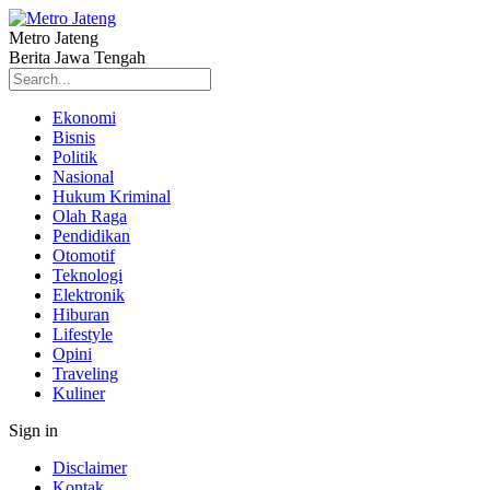
Metro Jateng
Berita Jawa Tengah
Ekonomi
Bisnis
Politik
Nasional
Hukum Kriminal
Olah Raga
Pendidikan
Otomotif
Teknologi
Elektronik
Hiburan
Lifestyle
Opini
Traveling
Kuliner
Sign in
Disclaimer
Kontak