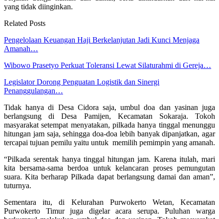
yang tidak diinginkan.
Related Posts
Pengelolaan Keuangan Haji Berkelanjutan Jadi Kunci Menjaga
Amanah…
Wibowo Prasetyo Perkuat Toleransi Lewat Silaturahmi di Gereja…
Legislator Dorong Penguatan Logistik dan Sinergi
Penanggulangan…
Tidak hanya di Desa Cidora saja, umbul doa dan yasinan juga
berlangsung di Desa Pamijen, Kecamatan Sokaraja. Tokoh
masyarakat setempat menyatakan, pilkada hanya tinggal menunggu
hitungan jam saja, sehingga doa-doa lebih banyak dipanjatkan, agar
tercapai tujuan pemilu yaitu untuk memilih pemimpin yang amanah.
“Pilkada serentak hanya tinggal hitungan jam. Karena itulah, mari
kita bersama-sama berdoa untuk kelancaran proses pemungutan
suara. Kita berharap Pilkada dapat berlangsung damai dan aman”,
tuturnya.
Sementara itu, di Kelurahan Purwokerto Wetan, Kecamatan
Purwokerto Timur juga digelar acara serupa. Puluhan warga