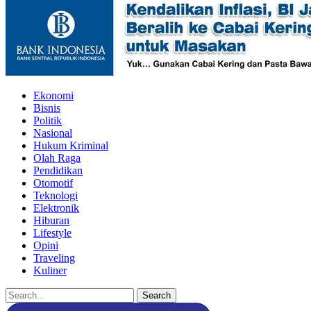
Ekonomi
Bisnis
Politik
Nasional
Hukum Kriminal
Olah Raga
Pendidikan
Otomotif
Teknologi
Elektronik
Hiburan
Lifestyle
Opini
Traveling
Kuliner