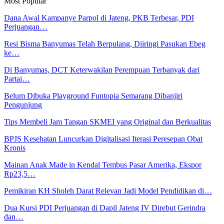
Most Popular
Dana Awal Kampanye Parpol di Jateng, PKB Terbesar, PDI
Perjuangan…
Resi Bisma Banyumas Telah Berpulang, Diiringi Pasukan Ebeg
ke…
Di Banyumas, DCT Keterwakilan Perempuan Terbanyak dari
Partai…
Belum Dibuka Playground Funtopia Semarang Dibanjiri
Pengunjung
Tips Membeli Jam Tangan SKMEI yang Original dan Berkualitas
BPJS Kesehatan Luncurkan Digitalisasi Iterasi Peresepan Obat
Kronis
Mainan Anak Made in Kendal Tembus Pasar Amerika, Ekspor
Rp23,5…
Pemikiran KH Sholeh Darat Relevan Jadi Model Pendidikan di…
Dua Kursi PDI Perjuangan di Dapil Jateng IV Direbut Gerindra
dan…