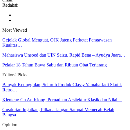
Redaksi:
Most Viewed
Gejolak Global Menguat, OJK Jateng Perketat Pengawasan
Kualitas…
Mahasiswa Unsoed dan UIN Saizu, Rapid Bena – Ayudya Juara…
Pelajar 18 Tahun Bawa Sabu dan Ribuan Obat Terlarang
Editors' Picks
Banyak Keunggulan, Seluruh Produk Classy Yamaha Jadi Skutik
Retro…
Klenteng Cu An Kiong, Perpaduan Arsitektur Klasik dan Nilai…
Gusdurian Ingatkan, Pilkada Jangan Sampai Memecah Belah
Bangsa
Opinion