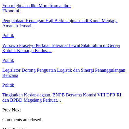
You might also like
More from author
Ekonomi
Pengelolaan Keuangan Haji Berkelanjutan Jadi Kunci Menjaga
Amanah Jemaah
Politik
Wibowo Prasetyo Perkuat Toleransi Lewat Silaturahmi di Gereja
Katolik Keluarga Kudus…
Politik
Legislator Dorong Penguatan Logistik dan Sinergi Penanggulangan
Bencana
Politik
Tingkatkan Kesiapsiagaan, BNPB Bersama Komisi VIII DPR RI
dan BPBD Magelang Perkuat…
Prev
Next
Comments are closed.