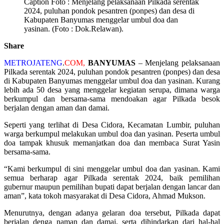
Caption Foto : Menjelang pelaksanaan Pilkada serentak
2024, puluhan pondok pesantren (ponpes) dan desa di
Kabupaten Banyumas menggelar umbul doa dan
yasinan. (Foto : Dok.Relawan).
Share
METROJATENG
.
COM,
BANYUMAS
– Menjelang pelaksanaan
Pilkada serentak 2024, puluhan pondok pesantren (ponpes) dan desa
di Kabupaten Banyumas menggelar umbul doa dan yasinan. Kurang
lebih ada 50 desa yang menggelar kegiatan serupa, dimana warga
berkumpul dan bersama-sama mendoakan agar Pilkada besok
berjalan dengan aman dan damai.
Seperti yang terlihat di Desa Cidora, Kecamatan Lumbir, puluhan
warga berkumpul melakukan umbul doa dan yasinan. Peserta umbul
doa tampak khusuk memanjatkan doa dan membaca Surat Yasin
bersama-sama.
“Kami berkumpul di sini menggelar umbul doa dan yasinan. Kami
semua berharap agar Pilkada serentak 2024, baik pemilihan
gubernur maupun pemilihan bupati dapat berjalan dengan lancar dan
aman”, kata tokoh masyarakat di Desa Cidora, Ahmad Mukson.
Menurutnya, dengan adanya gelaran doa tersebut, Pilkada dapat
berjalan denga naman dan damai, serta dihindarkan dari hal-hal