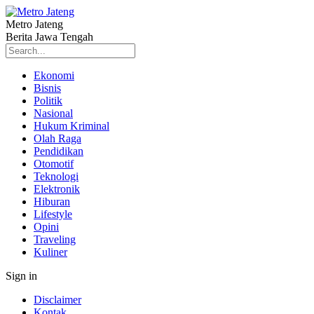
Metro Jateng
Berita Jawa Tengah
Ekonomi
Bisnis
Politik
Nasional
Hukum Kriminal
Olah Raga
Pendidikan
Otomotif
Teknologi
Elektronik
Hiburan
Lifestyle
Opini
Traveling
Kuliner
Sign in
Disclaimer
Kontak