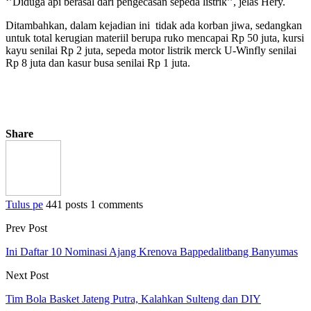
‘’Diduga api berasal dari pengecasan sepeda listrik’’, jelas Hery.
Ditambahkan, dalam kejadian ini tidak ada korban jiwa, sedangkan
untuk total kerugian materiil berupa ruko mencapai Rp 50 juta, kursi
kayu senilai Rp 2 juta, sepeda motor listrik merck U-Winfly senilai
Rp 8 juta dan kasur busa senilai Rp 1 juta.
Share
Tulus pe
441 posts
1 comments
Prev Post
Ini Daftar 10 Nominasi Ajang Krenova Bappedalitbang Banyumas
Next Post
Tim Bola Basket Jateng Putra, Kalahkan Sulteng dan DIY