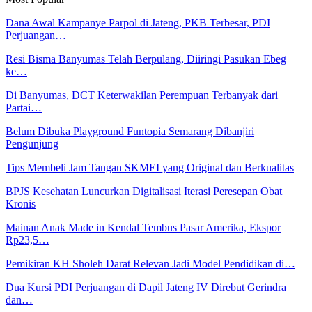
Dana Awal Kampanye Parpol di Jateng, PKB Terbesar, PDI
Perjuangan…
Resi Bisma Banyumas Telah Berpulang, Diiringi Pasukan Ebeg
ke…
Di Banyumas, DCT Keterwakilan Perempuan Terbanyak dari
Partai…
Belum Dibuka Playground Funtopia Semarang Dibanjiri
Pengunjung
Tips Membeli Jam Tangan SKMEI yang Original dan Berkualitas
BPJS Kesehatan Luncurkan Digitalisasi Iterasi Peresepan Obat
Kronis
Mainan Anak Made in Kendal Tembus Pasar Amerika, Ekspor
Rp23,5…
Pemikiran KH Sholeh Darat Relevan Jadi Model Pendidikan di…
Dua Kursi PDI Perjuangan di Dapil Jateng IV Direbut Gerindra
dan…