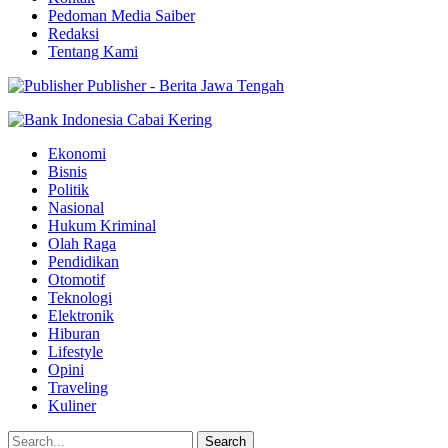
Pedoman Media Saiber
Redaksi
Tentang Kami
Publisher - Berita Jawa Tengah
Ekonomi
Bisnis
Politik
Nasional
Hukum Kriminal
Olah Raga
Pendidikan
Otomotif
Teknologi
Elektronik
Hiburan
Lifestyle
Opini
Traveling
Kuliner