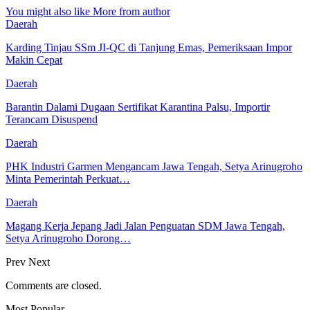
You might also like
More from author
Daerah
Karding Tinjau SSm JI-QC di Tanjung Emas, Pemeriksaan Impor
Makin Cepat
Daerah
Barantin Dalami Dugaan Sertifikat Karantina Palsu, Importir
Terancam Disuspend
Daerah
PHK Industri Garmen Mengancam Jawa Tengah, Setya Arinugroho
Minta Pemerintah Perkuat…
Daerah
Magang Kerja Jepang Jadi Jalan Penguatan SDM Jawa Tengah,
Setya Arinugroho Dorong…
Prev
Next
Comments are closed.
Most Popular