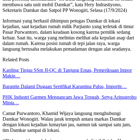
membawa satu unit mobil Damkar”, kata Hery Indrastiyono,
Sekretaris Damkar dan Satpol PP Wonogiri, Selasa (17/9/2024)
Informasi yang berhasil dihimpun petugas Damkar di lokasi
kejadian, saat kejadian rumah milik Parjianto yang terletak di timur
Pasar Purwantoro, dalam keadaan kosong karena pemilik sedang
keluar. Saat itu, warga yang melintas melihat ada kepulan asap dari
dalam rumah. Karena posisi rumah di tepi jalan raya, warga
langsung berusaha melakukan pemadaman dengan alat seadanya.
Related Posts
Karding Tinjau SSm JI-QC di Tanjung Emas, Pemeriksaan Impor
Makin…
Barantin Dalami Dugaan Sertifikat Karantina Palsu, Importir…
PHK Industri Garmen Mengancam Jawa Tengah, Setya Arinugroho
Minta…
Camat Purwantoro, Khamid Wijaya langsung menghubungi
Damkar Wonogiri. Walau jarak tempuh antara markas Damkar
dengan lokasi kejadian lumaytan jau, namun tak sampai satu jam,
tim Damkar sampai di lokasi.