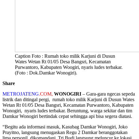
Caption Foto : Rumah toko milik Karjuni di Dusun
Wates Wetan Rt 01/05 Desa Bangsri, Kecamatan
Purwantoro, Kabupaten Woogiri, nyaris ludes terbakar.
(Foto : Dok.Damkar Wonogiri).
Share
METROJATENG
.
COM,
WONOGIRI
– Gara-gara ngecas sepeda
listrik dan ditingal pergi, rumah toko milik Karjuni di Dusun Wates
Wetan Rt 01/05 Desa Bangsri, Kecamatan Purwantoro, Kabupaten
Wonogiri, nyaris ludes terbakar. Beruntung, warga sekitar dan tim
Damkar Wonogiri bertindak cepat sehingga api bisa segera diatasi.
“Begitu ada informasi masuk, Kasubag Damkar Wonogiri, Joko
Prayitno, langsung menugaskan Regu 2 Damkar beranggotakan
lima personil, dikomandani Tri Budi langsung meluncur ke lokasi