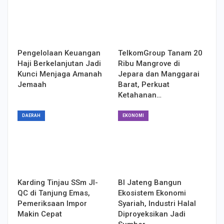
Pengelolaan Keuangan
TelkomGroup Tanam 20
Haji Berkelanjutan Jadi
Ribu Mangrove di
Kunci Menjaga Amanah
Jepara dan Manggarai
Jemaah
Barat, Perkuat
Ketahanan…
DAERAH
EKONOMI
Karding Tinjau SSm JI-
BI Jateng Bangun
QC di Tanjung Emas,
Ekosistem Ekonomi
Pemeriksaan Impor
Syariah, Industri Halal
Makin Cepat
Diproyeksikan Jadi