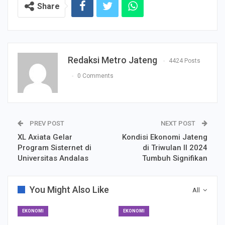
Share
Redaksi Metro Jateng
4424 Posts
0 Comments
PREV POST
NEXT POST
XL Axiata Gelar
Kondisi Ekonomi Jateng
Program Sisternet di
di Triwulan II 2024
Universitas Andalas
Tumbuh Signifikan
You Might Also Like
All
EKONOMI
EKONOMI