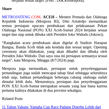
berjalan sesuai target. (Foto : Dok.Kemenpora).
Share
METROJATENG
.
COM,
ACEH –
Menteri Pemuda dan Olahraga
Republik Indonesia (Menpora RI), Dito Ariotedjo memastikan
semua persiapan upacara pembukaan dan pelaksanaan Pekan
Olahraga Nasional (PON) XXI Aceh-Sumut 2024 berjalan sesuai
target dan siap untuk dibuka oleh Presiden Joko Widodo (Jokowi).
“Rangkaian acara pembukaan akan digelar di Stadion Harapan
Bangsa, Banda Aceh tidak ada kendala dan sesuai target. Opening
ceremony akan dilakukan, yang akan dihadiri dan dibuka oleh
Presiden Joko Widodo. Dan saya rasa ini persiapan semuanya sesuai
target”, kata Menpora, Minggu (8/7/2024) pagi.
Menpora juga memastikan, persiapan untuk penyelenggaraan
pertandingan juga sudah mencapai tahap final sehingga seluruhnya
telah siap, bahkan pertandingan beberapa cabang olahraga sudah
dimulai lebih dulu. Menurutnya, persiapan dan penyelenggaraan
PON XXI Aceh-Sumut merupakan sesuatu yang luar biasa karena
pertama kalinya dilakukan di dua provinsi sekaligus.
Related Posts
11 Tahun Vakum, Yamaha Cup Race Padang Diserbu Lebih dari