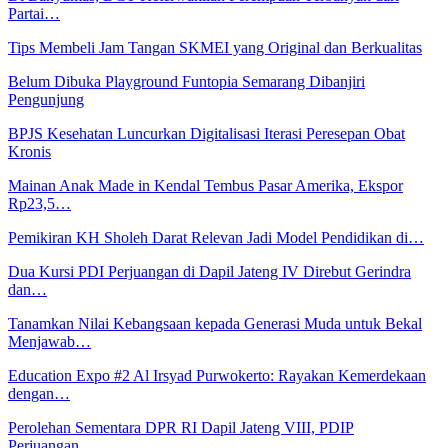
Partai…
Tips Membeli Jam Tangan SKMEI yang Original dan Berkualitas
Belum Dibuka Playground Funtopia Semarang Dibanjiri
Pengunjung
BPJS Kesehatan Luncurkan Digitalisasi Iterasi Peresepan Obat
Kronis
Mainan Anak Made in Kendal Tembus Pasar Amerika, Ekspor
Rp23,5…
Pemikiran KH Sholeh Darat Relevan Jadi Model Pendidikan di…
Dua Kursi PDI Perjuangan di Dapil Jateng IV Direbut Gerindra
dan…
Tanamkan Nilai Kebangsaan kepada Generasi Muda untuk Bekal
Menjawab…
Education Expo #2 Al Irsyad Purwokerto: Rayakan Kemerdekaan
dengan…
Perolehan Sementara DPR RI Dapil Jateng VIII, PDIP
Perjuangan…