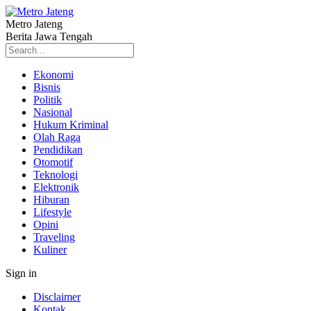
Metro Jateng
Berita Jawa Tengah
Ekonomi
Bisnis
Politik
Nasional
Hukum Kriminal
Olah Raga
Pendidikan
Otomotif
Teknologi
Elektronik
Hiburan
Lifestyle
Opini
Traveling
Kuliner
Sign in
Disclaimer
Kontak