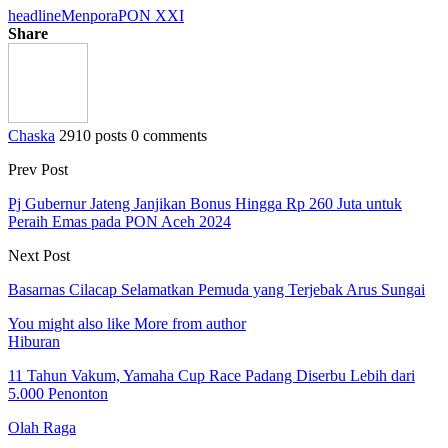
headline
Menpora
PON XXI
Share
Chaska
2910 posts
0 comments
Prev Post
Pj Gubernur Jateng Janjikan Bonus Hingga Rp 260 Juta untuk
Peraih Emas pada PON Aceh 2024
Next Post
Basarnas Cilacap Selamatkan Pemuda yang Terjebak Arus Sungai
You might also like
More from author
Hiburan
11 Tahun Vakum, Yamaha Cup Race Padang Diserbu Lebih dari
5.000 Penonton
Olah Raga