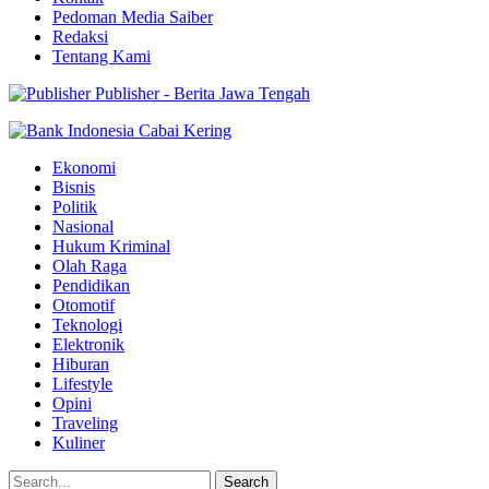
Pedoman Media Saiber
Redaksi
Tentang Kami
Publisher - Berita Jawa Tengah
Ekonomi
Bisnis
Politik
Nasional
Hukum Kriminal
Olah Raga
Pendidikan
Otomotif
Teknologi
Elektronik
Hiburan
Lifestyle
Opini
Traveling
Kuliner