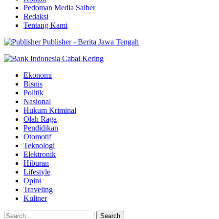
Pedoman Media Saiber
Redaksi
Tentang Kami
Publisher - Berita Jawa Tengah
Ekonomi
Bisnis
Politik
Nasional
Hukum Kriminal
Olah Raga
Pendidikan
Otomotif
Teknologi
Elektronik
Hiburan
Lifestyle
Opini
Traveling
Kuliner