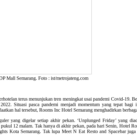
P Mall Semarang. Foto : ist/metrojateng.com
erhotelan terus menunjukan tren meningkat usai pandemi Covid-19. Ber
2022. Situasi pasca pandemi menjadi momentum yang tepat bagi in
faatkan hal tersebut, Rooms Inc Hotel Semarang menghadirkan berbaga
uler yang digelar setiap akhir pekan. ‘Unplunged Friday’ yang dia
ga pukul 12 malam. Tak hanya di akhir pekan, pada hari Senin, Hotel
ghts Kota Semarang. Tak lupa Meet N Eat Resto and Spacebar juga