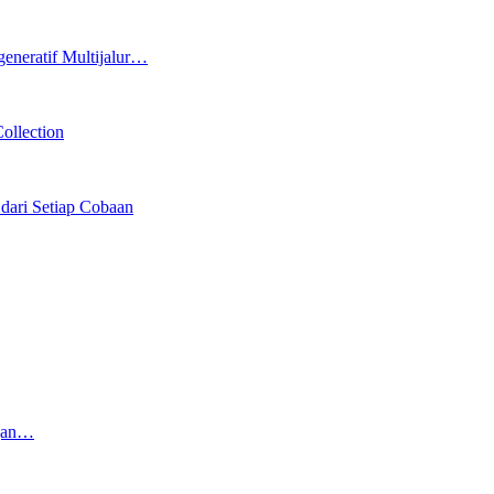
eneratif Multijalur…
ollection
 dari Setiap Cobaan
ngan…