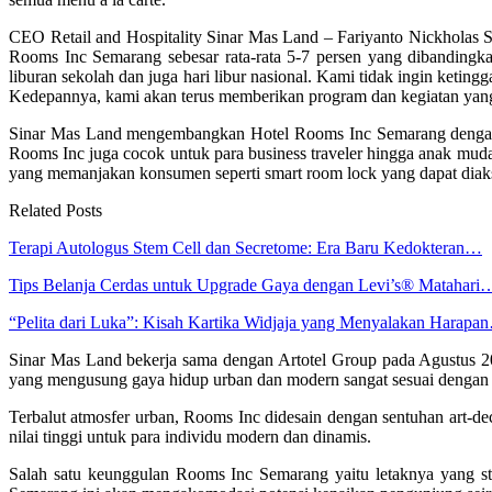
CEO Retail and Hospitality Sinar Mas Land – Fariyanto Nickholas S
Rooms Inc Semarang sebesar rata-rata 5-7 persen yang dibandingk
liburan sekolah dan juga hari libur nasional. Kami tidak ingin ketin
Kedepannya, kami akan terus memberikan program dan kegiatan yang
Sinar Mas Land mengembangkan Hotel Rooms Inc Semarang dengan ko
Rooms Inc juga cocok untuk para business traveler hingga anak muda. 
yang memanjakan konsumen seperti smart room lock yang dapat diakse
Related Posts
Terapi Autologus Stem Cell dan Secretome: Era Baru Kedokteran…
Tips Belanja Cerdas untuk Upgrade Gaya dengan Levi’s® Matahari
“Pelita dari Luka”: Kisah Kartika Widjaja yang Menyalakan Harapa
Sinar Mas Land bekerja sama dengan Artotel Group pada Agustus 20
yang mengusung gaya hidup urban dan modern sangat sesuai dengan ko
Terbalut atmosfer urban, Rooms Inc didesain dengan sentuhan art-d
nilai tinggi untuk para individu modern dan dinamis.
Salah satu keunggulan Rooms Inc Semarang yaitu letaknya yang st