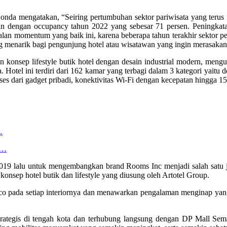
onda mengatakan, “Seiring pertumbuhan sektor pariwisata yang terus 
an dengan occupancy tahun 2022 yang sebesar 71 persen. Peningkat
ggalan momentum yang baik ini, karena beberapa tahun terakhir sektor p
 menarik bagi pengunjung hotel atau wisatawan yang ingin merasaka
nsep lifestyle butik hotel dengan desain industrial modern, mengu
Hotel ini terdiri dari 162 kamar yang terbagi dalam 3 kategori yaitu d
s dari gadget pribadi, konektivitas Wi-Fi dengan kecepatan hingga 1
…
n…
19 lalu untuk mengembangkan brand Rooms Inc menjadi salah satu ja
nsep hotel butik dan lifestyle yang diusung oleh Artotel Group.
eco pada setiap interiornya dan menawarkan pengalaman menginap yang
rategis di tengah kota dan terhubung langsung dengan DP Mall Sem