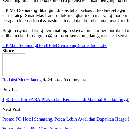
Semarang ini akan mengakomodasi potensi kenaikan pengunjung seirin
DP Mall Semarang dibangun di atas lahan seluas 3 hektare sebagai l
dari strategi Sinar Mas Land untuk menghadirkan mal yang moder
beragam internasional & nasional tenant dan brand diantaranya Uniq
Bagi masyarakat yang berminat ingin staycation atau berlibur dap
dilihat melalui Instagram @roomsinc.semarang dan @meetneat.semara
DP Mall Semarang
Hotel
Hotel Semarang
Rooms Inc Hotel
Share
Redaksi Metro Jateng
4424 posts
0 comments
Prev Post
1,45 Juta Ton FABA PLN Telah Berhasil Jadi Material Batako hingg
Next Post
Promo PO Hotel Semarang, Pesan Lebih Awal dan Dapatkan Harga 
You might also like
More from author