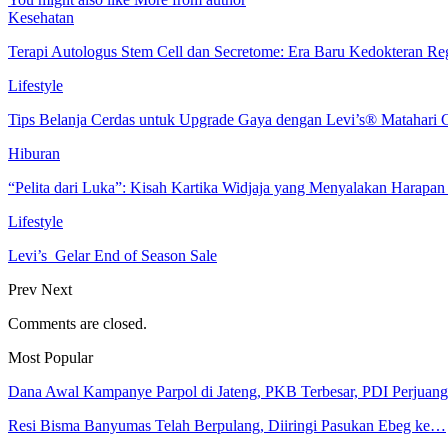
Kesehatan
Terapi Autologus Stem Cell dan Secretome: Era Baru Kedokteran Reg
Lifestyle
Tips Belanja Cerdas untuk Upgrade Gaya dengan Levi’s® Matahari C
Hiburan
“Pelita dari Luka”: Kisah Kartika Widjaja yang Menyalakan Harapan
Lifestyle
Levi’s Gelar End of Season Sale
Prev
Next
Comments are closed.
Most Popular
Dana Awal Kampanye Parpol di Jateng, PKB Terbesar, PDI Perjua
Resi Bisma Banyumas Telah Berpulang, Diiringi Pasukan Ebeg ke…