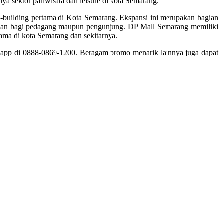
a sektor pariwisata dan leisure di kota Semarang.
co-building pertama di Kota Semarang. Ekspansi ini merupakan bagian
anan bagi pedagang maupun pengunjung. DP Mall Semarang memiliki
ama di kota Semarang dan sekitarnya.
tsapp di 0888-0869-1200. Beragam promo menarik lainnya juga dapat