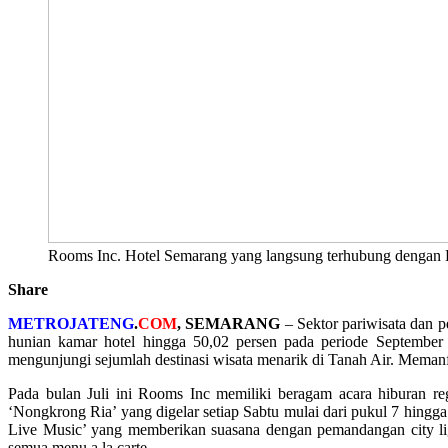
Rooms Inc. Hotel Semarang yang langsung terhubung dengan D
Share
METROJATENG
.
COM
, SEMARANG
– Sektor pariwisata dan p
hunian kamar hotel hingga 50,02 persen pada periode September 
mengunjungi sejumlah destinasi wisata menarik di Tanah Air. Meman
Pada bulan Juli ini Rooms Inc memiliki beragam acara hiburan reg
‘Nongkrong Ria’ yang digelar setiap Sabtu mulai dari pukul 7 hing
Live Music’ yang memberikan suasana dengan pemandangan city li
semua menu a la carte.