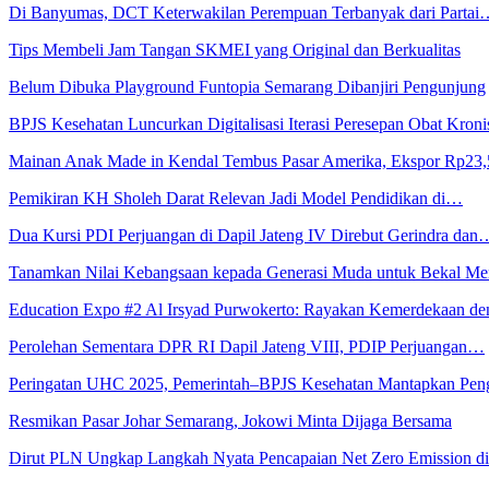
Di Banyumas, DCT Keterwakilan Perempuan Terbanyak dari Partai
Tips Membeli Jam Tangan SKMEI yang Original dan Berkualitas
Belum Dibuka Playground Funtopia Semarang Dibanjiri Pengunjung
BPJS Kesehatan Luncurkan Digitalisasi Iterasi Peresepan Obat Kroni
Mainan Anak Made in Kendal Tembus Pasar Amerika, Ekspor Rp23
Pemikiran KH Sholeh Darat Relevan Jadi Model Pendidikan di…
Dua Kursi PDI Perjuangan di Dapil Jateng IV Direbut Gerindra dan
Tanamkan Nilai Kebangsaan kepada Generasi Muda untuk Bekal 
Education Expo #2 Al Irsyad Purwokerto: Rayakan Kemerdekaan 
Perolehan Sementara DPR RI Dapil Jateng VIII, PDIP Perjuangan…
Peringatan UHC 2025, Pemerintah–BPJS Kesehatan Mantapkan Pe
Resmikan Pasar Johar Semarang, Jokowi Minta Dijaga Bersama
Dirut PLN Ungkap Langkah Nyata Pencapaian Net Zero Emission 