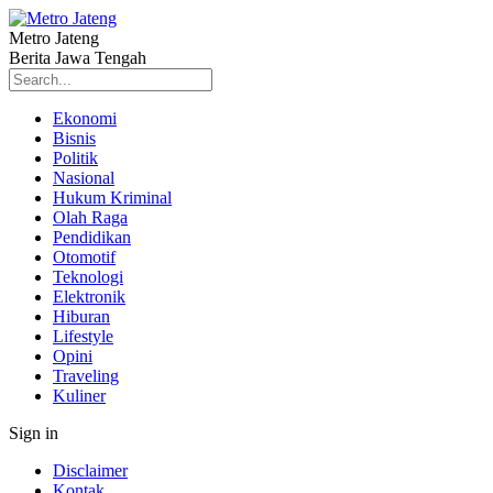
Metro Jateng
Berita Jawa Tengah
Ekonomi
Bisnis
Politik
Nasional
Hukum Kriminal
Olah Raga
Pendidikan
Otomotif
Teknologi
Elektronik
Hiburan
Lifestyle
Opini
Traveling
Kuliner
Sign in
Disclaimer
Kontak