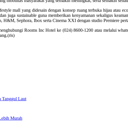
g mobilitas masyarakat yang semakin meningkat, serta semakin sehatny
ifestyle mall yang didesain dengan konsep ruang terbuka hijau atau e
n dan juga sustainable guna memberikan kenyamanan sekaligus keam
lo, H&M, Sephora, Ibox serta Cinema XXI dengan studio Premiere pert
at menghubungi Rooms Inc Hotel ke (024) 8600-1200 atau melalui wha
ng.(ris)
a Tanggul Laut
Lebih Murah