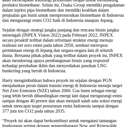
produksi biomethane. Selain itu, Osaka Group memiliki pengalaman
dalam injeksi pipa biomethane dan memiliki keahlian dalam
penjualan gas bumi untuk mempromosikan biomethane di Indonesia
dan mengurangi emisi CO2 baik di Indonesia maupun Jepang.
Sejalan dengan strategi jangka panjang dan rencana bisnis jangka
menengah (INPEX Vision 2022) pada Februari 2022, INPEX
secara proaktif terlibat dalam reformasi struktur energi menuju
realisasi net zero emisi pada tahun 2050, sembari merespon
permintaan energi di Jepang dan negara-negara lain di seluruh
dunia. Bersama pihak-pihak yang terlibat dalam proyek ini, INPEX
akan mendorong upaya pembangunan bisnis yang responsif
terhadap perubahan iklim dan menyediakan pasokan LNG
bunkering yang bersih di Indonesia.
Harry mengimbuhkan bahwa proyek ini sejalan dengan PGN
menjalankan peran dalam transisi energi di Indonesia menuju target
Net Zero Emission (NZE) tahun 2060. Gas bumi sebagai energi
yang lebih bersih dibandingkan energi lain dapat mengurangi emisi
sampai dengan 40 persen dan akan menjadi salah satu solusi energi
untuk mencapai target penurunan emisi Indonesia sampai dengan
377 juta ton CO2 pada tahun 2035.
“Proyek ini akan dapat berkontribusi untuk mengatasi tantangan
lingkungan seiring dengan pengembangan New and Renewable