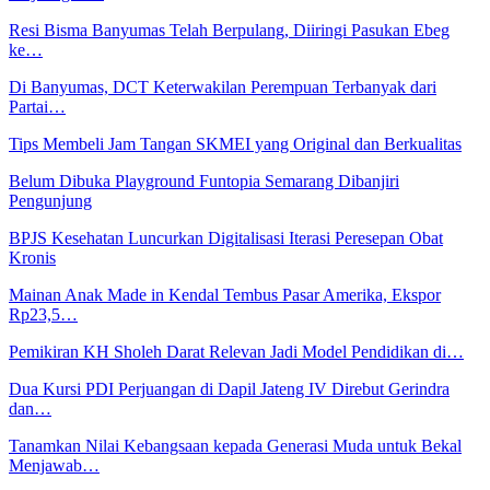
Resi Bisma Banyumas Telah Berpulang, Diiringi Pasukan Ebeg
ke…
Di Banyumas, DCT Keterwakilan Perempuan Terbanyak dari
Partai…
Tips Membeli Jam Tangan SKMEI yang Original dan Berkualitas
Belum Dibuka Playground Funtopia Semarang Dibanjiri
Pengunjung
BPJS Kesehatan Luncurkan Digitalisasi Iterasi Peresepan Obat
Kronis
Mainan Anak Made in Kendal Tembus Pasar Amerika, Ekspor
Rp23,5…
Pemikiran KH Sholeh Darat Relevan Jadi Model Pendidikan di…
Dua Kursi PDI Perjuangan di Dapil Jateng IV Direbut Gerindra
dan…
Tanamkan Nilai Kebangsaan kepada Generasi Muda untuk Bekal
Menjawab…