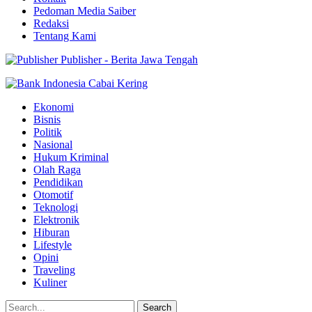
Pedoman Media Saiber
Redaksi
Tentang Kami
Publisher - Berita Jawa Tengah
Ekonomi
Bisnis
Politik
Nasional
Hukum Kriminal
Olah Raga
Pendidikan
Otomotif
Teknologi
Elektronik
Hiburan
Lifestyle
Opini
Traveling
Kuliner