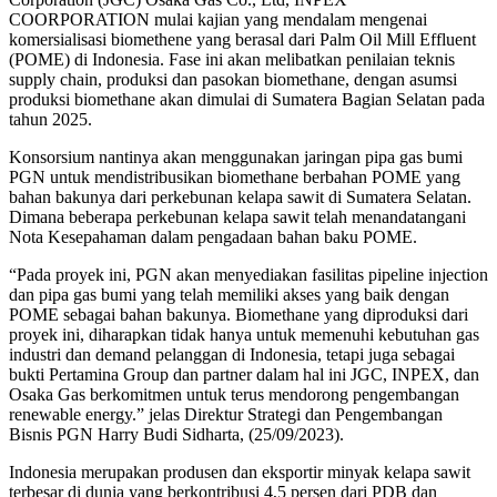
COORPORATION mulai kajian yang mendalam mengenai
komersialisasi biomethene yang berasal dari Palm Oil Mill Effluent
(POME) di Indonesia. Fase ini akan melibatkan penilaian teknis
supply chain, produksi dan pasokan biomethane, dengan asumsi
produksi biomethane akan dimulai di Sumatera Bagian Selatan pada
tahun 2025.
Konsorsium nantinya akan menggunakan jaringan pipa gas bumi
PGN untuk mendistribusikan biomethane berbahan POME yang
bahan bakunya dari perkebunan kelapa sawit di Sumatera Selatan.
Dimana beberapa perkebunan kelapa sawit telah menandatangani
Nota Kesepahaman dalam pengadaan bahan baku POME.
“Pada proyek ini, PGN akan menyediakan fasilitas pipeline injection
dan pipa gas bumi yang telah memiliki akses yang baik dengan
POME sebagai bahan bakunya. Biomethane yang diproduksi dari
proyek ini, diharapkan tidak hanya untuk memenuhi kebutuhan gas
industri dan demand pelanggan di Indonesia, tetapi juga sebagai
bukti Pertamina Group dan partner dalam hal ini JGC, INPEX, dan
Osaka Gas berkomitmen untuk terus mendorong pengembangan
renewable energy.” jelas Direktur Strategi dan Pengembangan
Bisnis PGN Harry Budi Sidharta, (25/09/2023).
Indonesia merupakan produsen dan eksportir minyak kelapa sawit
terbesar di dunia yang berkontribusi 4,5 persen dari PDB dan