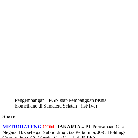
Pengembangan - PGN siap kembangkan bisnis
biomethane di Sumatera Selatan . (Ist/Tya)
Share
METROJATENG.
COM
, JAKARTA
– PT Perusahaan Gas
Negara Tbk sebagai Subholding Gas Pertamina, JGC Holdings
Corporation (JGC) Osaka Gas Co., Ltd, INPEX