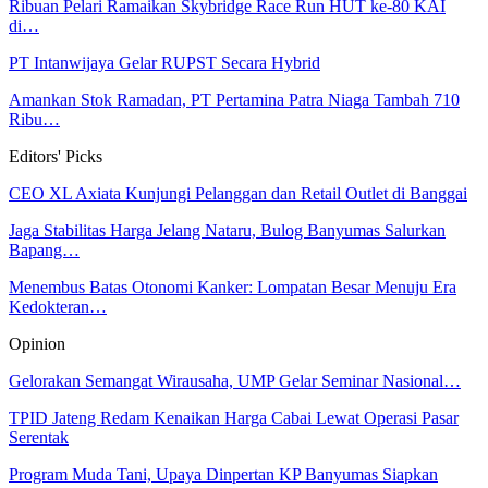
Ribuan Pelari Ramaikan Skybridge Race Run HUT ke-80 KAI
di…
PT Intanwijaya Gelar RUPST Secara Hybrid
Amankan Stok Ramadan, PT Pertamina Patra Niaga Tambah 710
Ribu…
Editors' Picks
CEO XL Axiata Kunjungi Pelanggan dan Retail Outlet di Banggai
Jaga Stabilitas Harga Jelang Nataru, Bulog Banyumas Salurkan
Bapang…
Menembus Batas Otonomi Kanker: Lompatan Besar Menuju Era
Kedokteran…
Opinion
Gelorakan Semangat Wirausaha, UMP Gelar Seminar Nasional…
TPID Jateng Redam Kenaikan Harga Cabai Lewat Operasi Pasar
Serentak
Program Muda Tani, Upaya Dinpertan KP Banyumas Siapkan