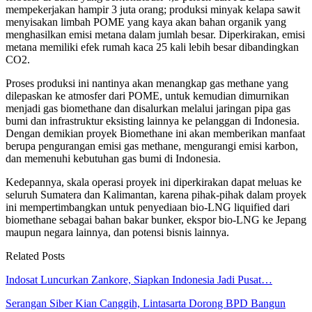
mempekerjakan hampir 3 juta orang; produksi minyak kelapa sawit
menyisakan limbah POME yang kaya akan bahan organik yang
menghasilkan emisi metana dalam jumlah besar. Diperkirakan, emisi
metana memiliki efek rumah kaca 25 kali lebih besar dibandingkan
CO2.
Proses produksi ini nantinya akan menangkap gas methane yang
dilepaskan ke atmosfer dari POME, untuk kemudian dimurnikan
menjadi gas biomethane dan disalurkan melalui jaringan pipa gas
bumi dan infrastruktur eksisting lainnya ke pelanggan di Indonesia.
Dengan demikian proyek Biomethane ini akan memberikan manfaat
berupa pengurangan emisi gas methane, mengurangi emisi karbon,
dan memenuhi kebutuhan gas bumi di Indonesia.
Kedepannya, skala operasi proyek ini diperkirakan dapat meluas ke
seluruh Sumatera dan Kalimantan, karena pihak-pihak dalam proyek
ini mempertimbangkan untuk penyediaan bio-LNG liquified dari
biomethane sebagai bahan bakar bunker, ekspor bio-LNG ke Jepang
maupun negara lainnya, dan potensi bisnis lainnya.
Related Posts
Indosat Luncurkan Zankore, Siapkan Indonesia Jadi Pusat…
Serangan Siber Kian Canggih, Lintasarta Dorong BPD Bangun