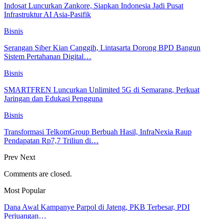
Indosat Luncurkan Zankore, Siapkan Indonesia Jadi Pusat
Infrastruktur AI Asia-Pasifik
Bisnis
Serangan Siber Kian Canggih, Lintasarta Dorong BPD Bangun
Sistem Pertahanan Digital…
Bisnis
SMARTFREN Luncurkan Unlimited 5G di Semarang, Perkuat
Jaringan dan Edukasi Pengguna
Bisnis
Transformasi TelkomGroup Berbuah Hasil, InfraNexia Raup
Pendapatan Rp7,7 Triliun di…
Prev
Next
Comments are closed.
Most Popular
Dana Awal Kampanye Parpol di Jateng, PKB Terbesar, PDI
Perjuangan…