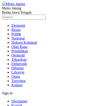
Metro Jateng
Berita Jawa Tengah
Ekonomi
Bisnis
Politik
Nasional
Hukum Kriminal
Olah Raga
Pendidikan
Otomotif
Teknologi
Elektronik
Hiburan
Lifestyle
Opini
Traveling
Kuliner
Sign in
Disclaimer
Kontak