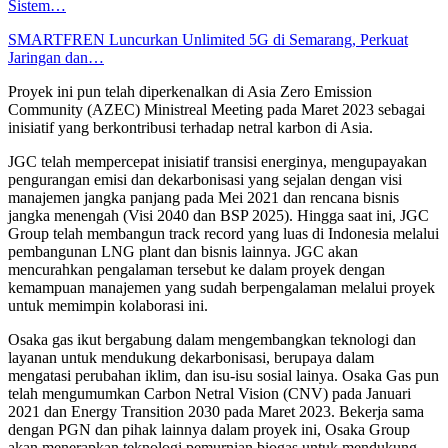
Sistem…
SMARTFREN Luncurkan Unlimited 5G di Semarang, Perkuat
Jaringan dan…
Proyek ini pun telah diperkenalkan di Asia Zero Emission
Community (AZEC) Ministreal Meeting pada Maret 2023 sebagai
inisiatif yang berkontribusi terhadap netral karbon di Asia.
JGC telah mempercepat inisiatif transisi energinya, mengupayakan
pengurangan emisi dan dekarbonisasi yang sejalan dengan visi
manajemen jangka panjang pada Mei 2021 dan rencana bisnis
jangka menengah (Visi 2040 dan BSP 2025). Hingga saat ini, JGC
Group telah membangun track record yang luas di Indonesia melalui
pembangunan LNG plant dan bisnis lainnya. JGC akan
mencurahkan pengalaman tersebut ke dalam proyek dengan
kemampuan manajemen yang sudah berpengalaman melalui proyek
untuk memimpin kolaborasi ini.
Osaka gas ikut bergabung dalam mengembangkan teknologi dan
layanan untuk mendukung dekarbonisasi, berupaya dalam
mengatasi perubahan iklim, dan isu-isu sosial lainya. Osaka Gas pun
telah mengumumkan Carbon Netral Vision (CNV) pada Januari
2021 dan Energy Transition 2030 pada Maret 2023. Bekerja sama
dengan PGN dan pihak lainnya dalam proyek ini, Osaka Group
akan menerapkan teknologi pemurnian biogas untuk mendukung