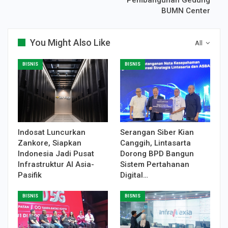
BUMN Center
You Might Also Like
All
BISNIS
BISNIS
Indosat Luncurkan
Serangan Siber Kian
Zankore, Siapkan
Canggih, Lintasarta
Indonesia Jadi Pusat
Dorong BPD Bangun
Infrastruktur AI Asia-
Sistem Pertahanan
Pasifik
Digital…
BISNIS
BISNIS