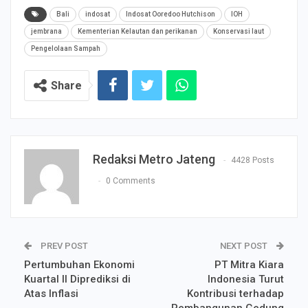
Bali
indosat
Indosat Ooredoo Hutchison
IOH
jembrana
Kementerian Kelautan dan perikanan
Konservasi laut
Pengelolaan Sampah
Share
Redaksi Metro Jateng
4428 Posts
0 Comments
PREV POST
NEXT POST
Pertumbuhan Ekonomi
PT Mitra Kiara
Kuartal II Diprediksi di
Indonesia Turut
Atas Inflasi
Kontribusi terhadap
Pembangunan Gedung