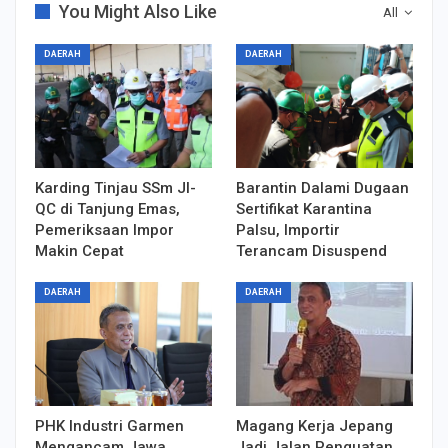
You Might Also Like
All
DAERAH
DAERAH
Karding Tinjau SSm JI-
Barantin Dalami Dugaan
QC di Tanjung Emas,
Sertifikat Karantina
Pemeriksaan Impor
Palsu, Importir
Makin Cepat
Terancam Disuspend
DAERAH
DAERAH
PHK Industri Garmen
Magang Kerja Jepang
Mengancam Jawa
Jadi Jalan Penguatan