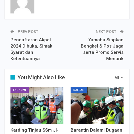
PREV POST
NEXT POST
Pendaftaran Akpol
Yamaha Siapkan
2024 Dibuka, Simak
Bengkel & Pos Jaga
Syarat dan
serta Promo Servis
Ketentuannya
Menarik
You Might Also Like
All
EKONOMI
DAERAH
Karding Tinjau SSm JI-
Barantin Dalami Dugaan