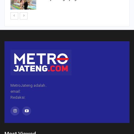
MetroJateng adalah..
email:
Redaksi:
Most Viewed