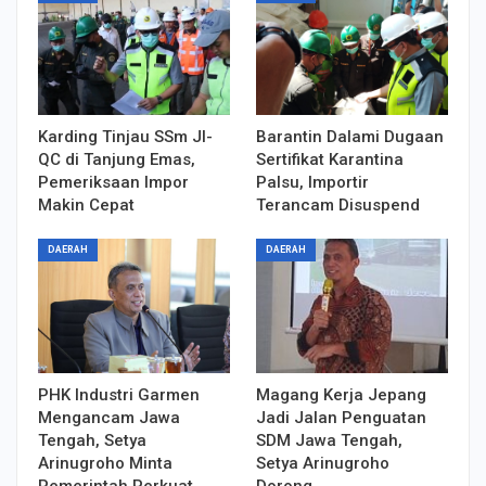
Karding Tinjau SSm JI-
Barantin Dalami Dugaan
QC di Tanjung Emas,
Sertifikat Karantina
Pemeriksaan Impor
Palsu, Importir
Makin Cepat
Terancam Disuspend
DAERAH
DAERAH
PHK Industri Garmen
Magang Kerja Jepang
Mengancam Jawa
Jadi Jalan Penguatan
Tengah, Setya
SDM Jawa Tengah,
Arinugroho Minta
Setya Arinugroho