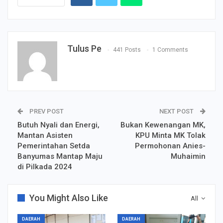
Tulus Pe
441 Posts
1 Comments
PREV POST
NEXT POST
Butuh Nyali dan Energi,
Bukan Kewenangan MK,
Mantan Asisten
KPU Minta MK Tolak
Pemerintahan Setda
Permohonan Anies-
Banyumas Mantap Maju
Muhaimin
di Pilkada 2024
You Might Also Like
All
DAERAH
DAERAH