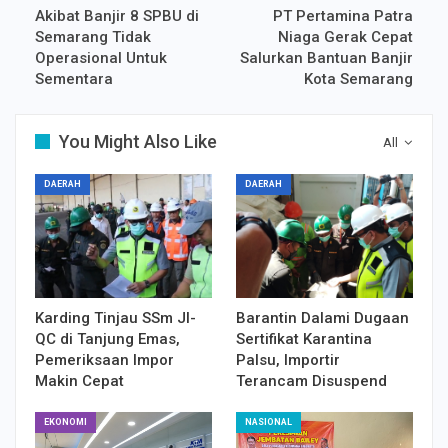
Akibat Banjir 8 SPBU di
PT Pertamina Patra
Semarang Tidak
Niaga Gerak Cepat
Operasional Untuk
Salurkan Bantuan Banjir
Sementara
Kota Semarang
You Might Also Like
All
DAERAH
DAERAH
Karding Tinjau SSm JI-
Barantin Dalami Dugaan
QC di Tanjung Emas,
Sertifikat Karantina
Pemeriksaan Impor
Palsu, Importir
Makin Cepat
Terancam Disuspend
EKONOMI
NASIONAL