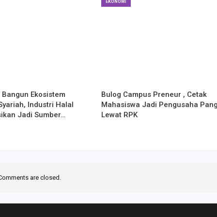
EKONOMI
g Bangun Ekosistem
Bulog Campus Preneur , Cetak
yariah, Industri Halal
Mahasiswa Jadi Pengusaha Pan
sikan Jadi Sumber…
Lewat RPK
Comments are closed.