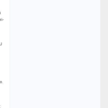
i
ri-
BU
o.
t