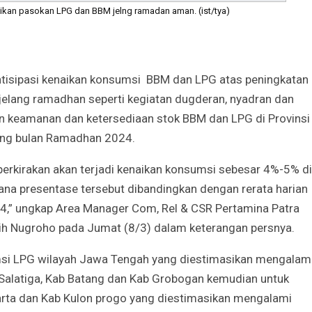
ikan pasokan LPG dan BBM jelng ramadan aman. (ist/tya)
isipasi kenaikan konsumsi BBM dan LPG atas peningkatan
jelang ramadhan seperti kegiatan dugderan, nyadran dan
an keamanan dan ketersediaan stok BBM dan LPG di Provinsi
ang bulan Ramadhan 2024.
iperkirakan akan terjadi kenaikan konsumsi sebesar 4%-5% di
na presentase tersebut dibandingkan dengan rerata harian
024,” ungkap Area Manager Com, Rel & CSR Pertamina Patra
ih Nugroho pada Jumat (8/3) dalam keterangan persnya.
msi LPG wilayah Jawa Tengah yang diestimasikan mengalam
 Salatiga, Kab Batang dan Kab Grobogan kemudian untuk
karta dan Kab Kulon progo yang diestimasikan mengalami