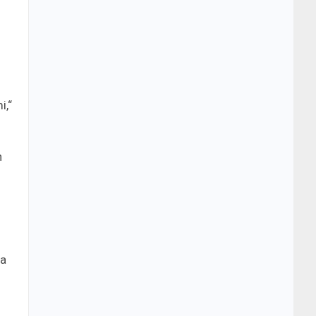
i,“
n
ga