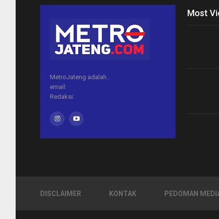
Most V
MetroJateng adalah..
email:
Redaksi:
DISCLAIMER
KONTAK
PEDOMAN MEDIA