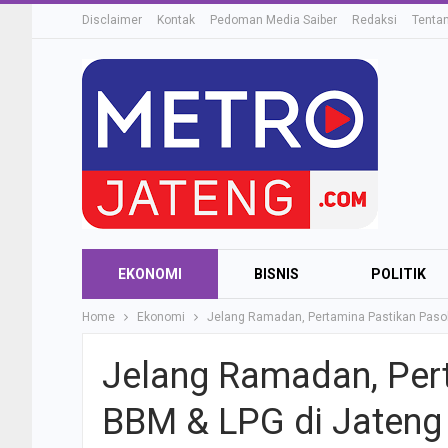
Disclaimer
Kontak
Pedoman Media Saiber
Redaksi
Tenta
EKONOMI
BISNIS
POLITIK
Home
Ekonomi
Jelang Ramadan, Pertamina Pastikan Paso
Jelang Ramadan, Per
BBM & LPG di Jateng