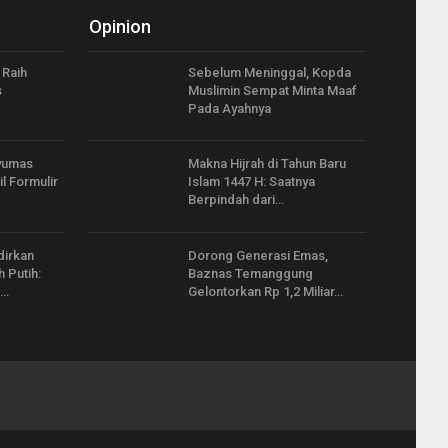
Opinion
 Raih
Sebelum Meninggal, Kopda
s
Muslimin Sempat Minta Maaf
Pada Ayahnya
yumas
Makna Hijrah di Tahun Baru
l Formulir
Islam 1447 H: Saatnya
Berpindah dari…
dirkan
Dorong Generasi Emas,
 Putih:
Baznas Temanggung
”…
Gelontorkan Rp 1,2 Miliar…