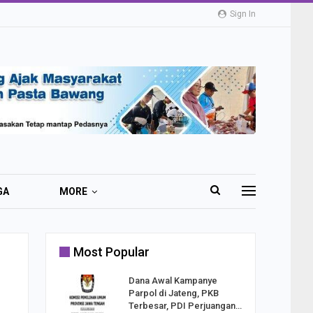
Sign In
GA
MORE
Most Popular
2 Al
Dana Awal Kampanye
o:
Parpol di Jateng, PKB
ekaan
Terbesar, PDI Perjuangan…