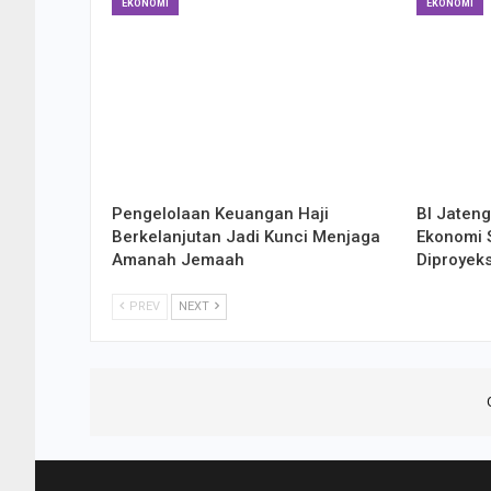
EKONOMI
EKONOMI
Pengelolaan Keuangan Haji
BI Jaten
Berkelanjutan Jadi Kunci Menjaga
Ekonomi S
Amanah Jemaah
Diproyek
PREV
NEXT