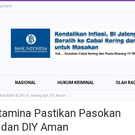
ng Kami
NASIONAL
HUKUM KRIMINAL
OLAH RA
kan BBM & LPG di Jateng dan DIY Aman
tamina Pastikan Pasokan
Education Expo #
 dan DIY Aman
Irsyad Purwokert
Rayakan Kemerd