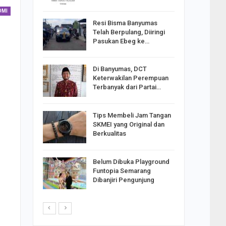
OMI
Resi Bisma Banyumas
ntara DPR
Telah Berpulang, Diiringi
III, PDIP
Pasukan Ebeg ke…
Di Banyumas, DCT
2025,
Keterwakilan Perempuan
S
Terbanyak dari Partai…
apkan
Tips Membeli Jam Tangan
Johar
SKMEI yang Original dan
i Minta
Berkualitas
Belum Dibuka Playground
p Langkah
Funtopia Semarang
n Net
Dibanjiri Pengunjung
i…