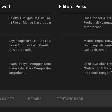
iewed
Editors' Picks
Seleksi Petugas Haji Dibuka,
Dua Crosser AHRT
Ini Pesan Menag Nasaruddin
Podium di Kejurna
Motorcross
Bayar Tagihan XL PRIORITAS
Mantan Bupati Ban
Pakai Autopay Kartu Kredit
Dampingi Istri Ambi
BCA JCB Black
Cabup di DPC…
Irwan Hidayat, Penggiat Seni
Bakti BCA Akan Ha
Budaya dan Para Pengusaha
“Gebyar BCA Merah
Targetkan…
Indonesia Banget!
 SAIBER
REDAKSI
TENTANG KAMI