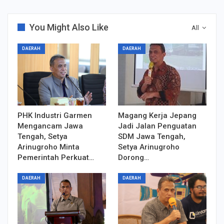
You Might Also Like
All
DAERAH
DAERAH
PHK Industri Garmen
Magang Kerja Jepang
Mengancam Jawa
Jadi Jalan Penguatan
Tengah, Setya
SDM Jawa Tengah,
Arinugroho Minta
Setya Arinugroho
Pemerintah Perkuat…
Dorong…
DAERAH
DAERAH