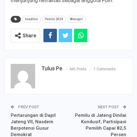
menjunjung netralitas sebagai anggota Polri.
headline
Pemilu 2024
Wonogiri
Share
Tulus Pe
441 Posts
1 Comments
PREV POST
NEXT POST
Pertarungan di Dapil
Pemilu di Jateng Dinilai
Jateng VII, Nasdem
Kondusif, Partisipasi
Berpotensi Gusur
Pemilih Capai 82,5
Demokrat
Persen