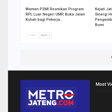
Wamen P2MI Resmikan Program
Kejati Ja
RPL Luar Negeri UMP, Buka Jalan
Sinergi 
Kuliah bagi Pekerja…
Pengemba
Bumi
PREV
NEXT
Most V