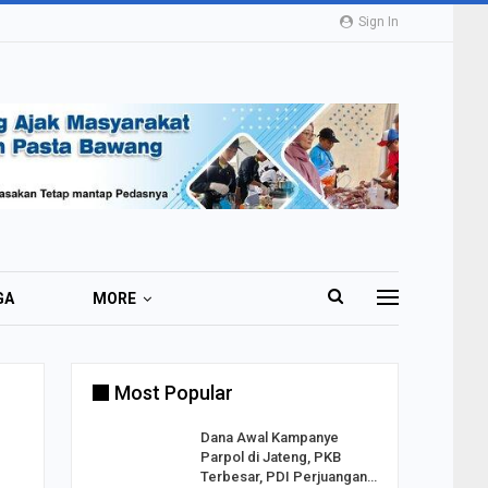
Sign In
GA
MORE
Most Popular
2 Al
Dana Awal Kampanye
o:
Parpol di Jateng, PKB
ekaan
Terbesar, PDI Perjuangan…