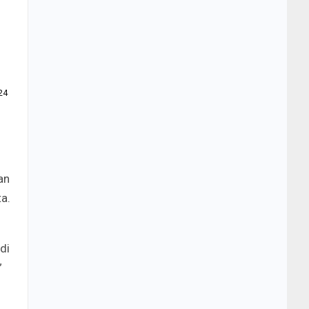
24
an
a.
di
”