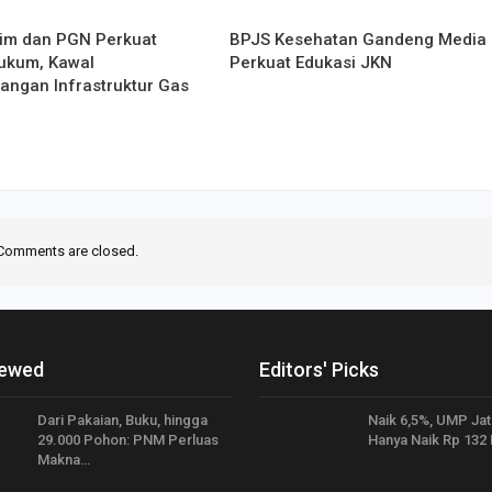
tim dan PGN Perkuat
BPJS Kesehatan Gandeng Media
Hukum, Kawal
Perkuat Edukasi JKN
ngan Infrastruktur Gas
Comments are closed.
iewed
Editors' Picks
Dari Pakaian, Buku, hingga
Naik 6,5%, UMP Ja
29.000 Pohon: PNM Perluas
Hanya Naik Rp 132 
Makna…