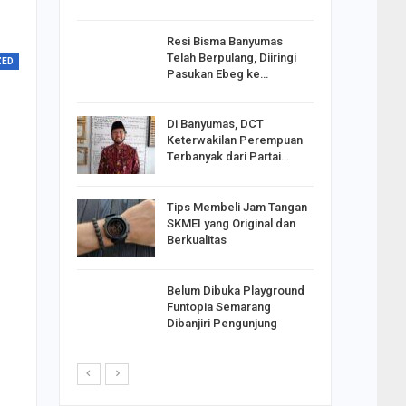
Resi Bisma Banyumas
ntara DPR
Telah Berpulang, Diiringi
ZED
III, PDIP
Pasukan Ebeg ke…
Di Banyumas, DCT
2025,
Keterwakilan Perempuan
S
Terbanyak dari Partai…
apkan
Tips Membeli Jam Tangan
Johar
SKMEI yang Original dan
i Minta
Berkualitas
Belum Dibuka Playground
p Langkah
Funtopia Semarang
n Net
Dibanjiri Pengunjung
i…