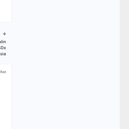
lin
BDx
sia
thor