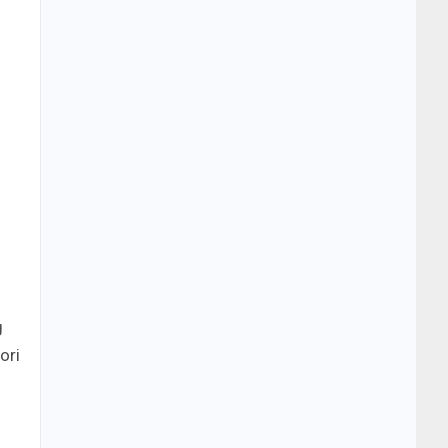
g
ori