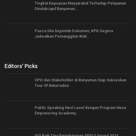
Tingkat Kepuasan Masyarakat Terhadap Pelayanan
Dindukcapil Banyumas…
Pasca Sita Sejumlah Dokumen, KPK Segera
Jadwalkan Pemanggilan Wali…
Editors' Picks
OPD dan Stakeholder di Banyumas Siap Sukseskan
Tour Of Baturraden
Public Speaking Next Level dengan Program Nexa
Empowering Academy:…
SIG Raih Tiga Penghargaan SPEx2 Award 2024