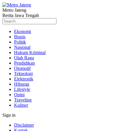
Metro Jateng
Berita Jawa Tengah
Ekonomi
Bisnis
Politik
Nasional
Hukum Kriminal
Olah Raga
Pendidikan
Otomotif
Teknologi
Elektronik
Hiburan
Lifestyle
Opini
Traveling
Kuliner
Sign in
Disclaimer
Kontak