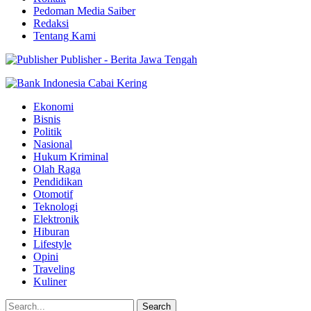
Pedoman Media Saiber
Redaksi
Tentang Kami
Publisher - Berita Jawa Tengah
Ekonomi
Bisnis
Politik
Nasional
Hukum Kriminal
Olah Raga
Pendidikan
Otomotif
Teknologi
Elektronik
Hiburan
Lifestyle
Opini
Traveling
Kuliner