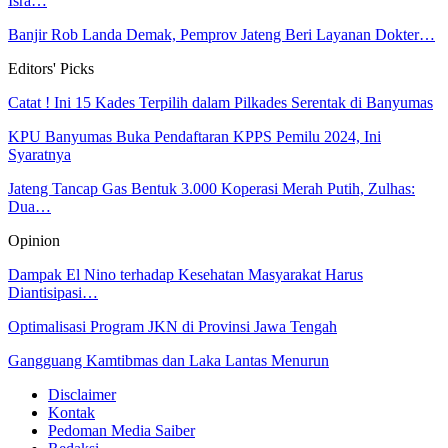
Isra…
Banjir Rob Landa Demak, Pemprov Jateng Beri Layanan Dokter…
Editors' Picks
Catat ! Ini 15 Kades Terpilih dalam Pilkades Serentak di Banyumas
KPU Banyumas Buka Pendaftaran KPPS Pemilu 2024, Ini
Syaratnya
Jateng Tancap Gas Bentuk 3.000 Koperasi Merah Putih, Zulhas:
Dua…
Opinion
Dampak El Nino terhadap Kesehatan Masyarakat Harus
Diantisipasi…
Optimalisasi Program JKN di Provinsi Jawa Tengah
Gangguang Kamtibmas dan Laka Lantas Menurun
Disclaimer
Kontak
Pedoman Media Saiber