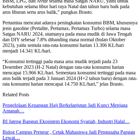
BBM, LPG, dan Avtur selama masa Satgas NARU, yaitu untuk
kebutuhan selama libur hari raya Natal dan tahun baru baik pada
arus liburan serta arus balik,” pungkas Brasto.
Pertamina mencatat adanya peningkatan konsumsi BBM, khususnya
jenis gasoline (Pertalite, Pertamax, Pertamax Turbo) selama masa
Satgas NARU 2024, utamanya pada masa mudik di Jawa Tengah
dan DIY sebesar 7.8% dibanding masa normal (bulan Oktober
2023), yaitu semula rata-rata konsumsi harian 13.306 KL/hari
menjadi 14.341 KL/hari.
“Konsumsi tertinggi pada masa arus mudik terjadi pada 23
Desember 2023 (H-2 Natal) dengan rata-rata konsumsi harian
mencapai 15.966 KL/hari. Sementara konsumsi tertinggi pada masa
arus balik terjadi pada 3 Januari 2024 (H+2 tahun baru) dengan rata-
rata konsumsi harian mencapai 14.750 KL/hari,” jelas Brasto.
Related Posts
Pengelolaan Keuangan Haji Berkelanjutan Jadi Kunci Menjaga
Amanah…
BI Jateng Bangun Ekosistem Ekonomi Syariah, Industri Halal…
Bulog Campus Preneur , Cetak Mahasiswa Jadi Pengusaha Pangan
Lewat…