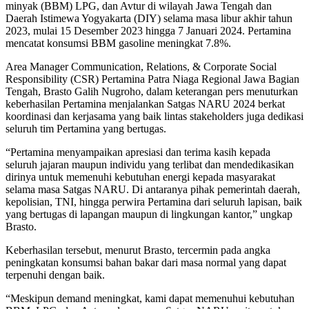
minyak (BBM) LPG, dan Avtur di wilayah Jawa Tengah dan
Daerah Istimewa Yogyakarta (DIY) selama masa libur akhir tahun
2023, mulai 15 Desember 2023 hingga 7 Januari 2024. Pertamina
mencatat konsumsi BBM gasoline meningkat 7.8%.
Area Manager Communication, Relations, & Corporate Social
Responsibility (CSR) Pertamina Patra Niaga Regional Jawa Bagian
Tengah, Brasto Galih Nugroho, dalam keterangan pers menuturkan
keberhasilan Pertamina menjalankan Satgas NARU 2024 berkat
koordinasi dan kerjasama yang baik lintas stakeholders juga dedikasi
seluruh tim Pertamina yang bertugas.
“Pertamina menyampaikan apresiasi dan terima kasih kepada
seluruh jajaran maupun individu yang terlibat dan mendedikasikan
dirinya untuk memenuhi kebutuhan energi kepada masyarakat
selama masa Satgas NARU. Di antaranya pihak pemerintah daerah,
kepolisian, TNI, hingga perwira Pertamina dari seluruh lapisan, baik
yang bertugas di lapangan maupun di lingkungan kantor,” ungkap
Brasto.
Keberhasilan tersebut, menurut Brasto, tercermin pada angka
peningkatan konsumsi bahan bakar dari masa normal yang dapat
terpenuhi dengan baik.
“Meskipun demand meningkat, kami dapat memenuhui kebutuhan