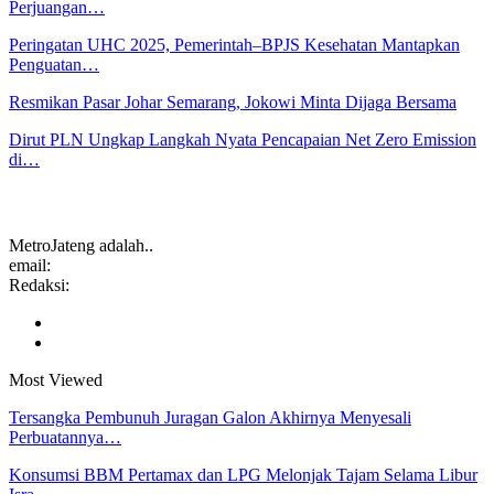
Perjuangan…
Peringatan UHC 2025, Pemerintah–BPJS Kesehatan Mantapkan
Penguatan…
Resmikan Pasar Johar Semarang, Jokowi Minta Dijaga Bersama
Dirut PLN Ungkap Langkah Nyata Pencapaian Net Zero Emission
di…
MetroJateng adalah..
email:
Redaksi:
Most Viewed
Tersangka Pembunuh Juragan Galon Akhirnya Menyesali
Perbuatannya…
Konsumsi BBM Pertamax dan LPG Melonjak Tajam Selama Libur