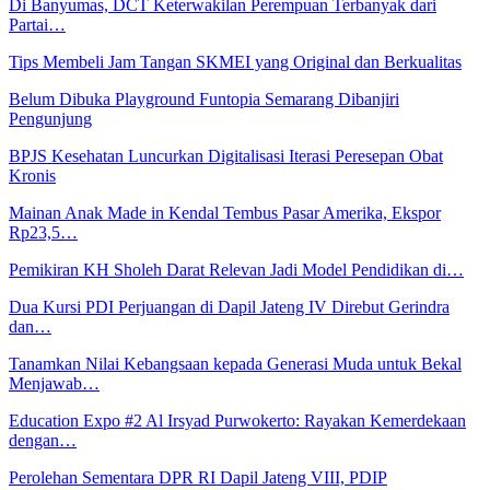
Di Banyumas, DCT Keterwakilan Perempuan Terbanyak dari
Partai…
Tips Membeli Jam Tangan SKMEI yang Original dan Berkualitas
Belum Dibuka Playground Funtopia Semarang Dibanjiri
Pengunjung
BPJS Kesehatan Luncurkan Digitalisasi Iterasi Peresepan Obat
Kronis
Mainan Anak Made in Kendal Tembus Pasar Amerika, Ekspor
Rp23,5…
Pemikiran KH Sholeh Darat Relevan Jadi Model Pendidikan di…
Dua Kursi PDI Perjuangan di Dapil Jateng IV Direbut Gerindra
dan…
Tanamkan Nilai Kebangsaan kepada Generasi Muda untuk Bekal
Menjawab…
Education Expo #2 Al Irsyad Purwokerto: Rayakan Kemerdekaan
dengan…
Perolehan Sementara DPR RI Dapil Jateng VIII, PDIP