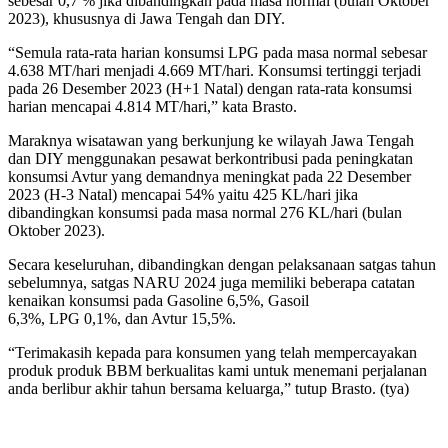
sebesar 0,7 % jika dibandingkan pada masa normal (bulan Oktober
2023), khususnya di Jawa Tengah dan DIY.
“Semula rata-rata harian konsumsi LPG pada masa normal sebesar
4.638 MT/hari menjadi 4.669 MT/hari. Konsumsi tertinggi terjadi
pada 26 Desember 2023 (H+1 Natal) dengan rata-rata konsumsi
harian mencapai 4.814 MT/hari,” kata Brasto.
Maraknya wisatawan yang berkunjung ke wilayah Jawa Tengah
dan DIY menggunakan pesawat berkontribusi pada peningkatan
konsumsi Avtur yang demandnya meningkat pada 22 Desember
2023 (H-3 Natal) mencapai 54% yaitu 425 KL/hari jika
dibandingkan konsumsi pada masa normal 276 KL/hari (bulan
Oktober 2023).
Secara keseluruhan, dibandingkan dengan pelaksanaan satgas tahun
sebelumnya, satgas NARU 2024 juga memiliki beberapa catatan
kenaikan konsumsi pada Gasoline 6,5%, Gasoil
6,3%, LPG 0,1%, dan Avtur 15,5%.
“Terimakasih kepada para konsumen yang telah mempercayakan
produk produk BBM berkualitas kami untuk menemani perjalanan
anda berlibur akhir tahun bersama keluarga,” tutup Brasto. (tya)