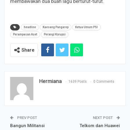
membawakan dua buah lagu berturut-turut.
headline
Kaesang Pangarep
Ketua Umum PSI
Perampasan Aset
Perangi Korupsi
Share
Hermiana
1639 Posts
0 Comments
PREV POST
NEXT POST
Bangun Militansi
Telkom dan Huawei