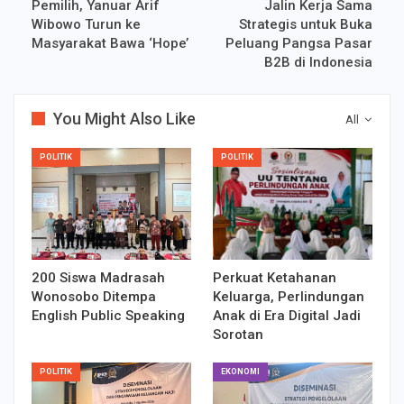
Pemilih, Yanuar Arif
Jalin Kerja Sama
Wibowo Turun ke
Strategis untuk Buka
Masyarakat Bawa ‘Hope’
Peluang Pangsa Pasar
B2B di Indonesia
You Might Also Like
All
POLITIK
POLITIK
200 Siswa Madrasah
Perkuat Ketahanan
Wonosobo Ditempa
Keluarga, Perlindungan
English Public Speaking
Anak di Era Digital Jadi
Sorotan
POLITIK
EKONOMI