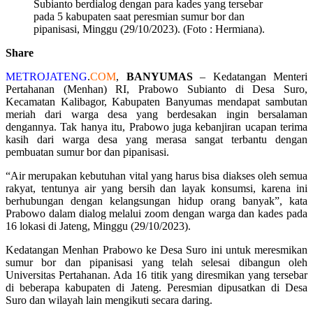
Subianto berdialog dengan para kades yang tersebar
pada 5 kabupaten saat peresmian sumur bor dan
pipanisasi, Minggu (29/10/2023). (Foto : Hermiana).
Share
METROJATENG
.
COM
,
BANYUMAS
– Kedatangan Menteri
Pertahanan (Menhan) RI, Prabowo Subianto di Desa Suro,
Kecamatan Kalibagor, Kabupaten Banyumas mendapat sambutan
meriah dari warga desa yang berdesakan ingin bersalaman
dengannya. Tak hanya itu, Prabowo juga kebanjiran ucapan terima
kasih dari warga desa yang merasa sangat terbantu dengan
pembuatan sumur bor dan pipanisasi.
“Air merupakan kebutuhan vital yang harus bisa diakses oleh semua
rakyat, tentunya air yang bersih dan layak konsumsi, karena ini
berhubungan dengan kelangsungan hidup orang banyak”, kata
Prabowo dalam dialog melalui zoom dengan warga dan kades pada
16 lokasi di Jateng, Minggu (29/10/2023).
Kedatangan Menhan Prabowo ke Desa Suro ini untuk meresmikan
sumur bor dan pipanisasi yang telah selesai dibangun oleh
Universitas Pertahanan. Ada 16 titik yang diresmikan yang tersebar
di beberapa kabupaten di Jateng. Peresmian dipusatkan di Desa
Suro dan wilayah lain mengikuti secara daring.