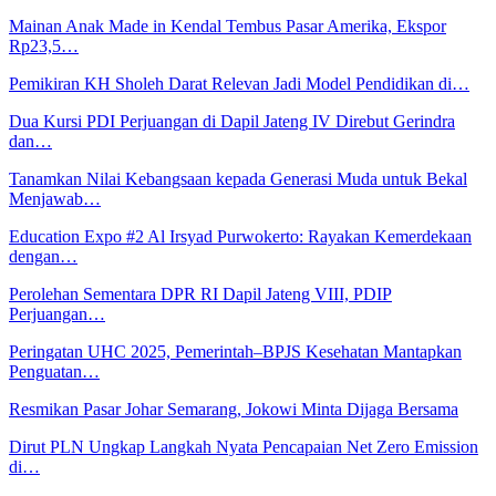
Mainan Anak Made in Kendal Tembus Pasar Amerika, Ekspor
Rp23,5…
Pemikiran KH Sholeh Darat Relevan Jadi Model Pendidikan di…
Dua Kursi PDI Perjuangan di Dapil Jateng IV Direbut Gerindra
dan…
Tanamkan Nilai Kebangsaan kepada Generasi Muda untuk Bekal
Menjawab…
Education Expo #2 Al Irsyad Purwokerto: Rayakan Kemerdekaan
dengan…
Perolehan Sementara DPR RI Dapil Jateng VIII, PDIP
Perjuangan…
Peringatan UHC 2025, Pemerintah–BPJS Kesehatan Mantapkan
Penguatan…
Resmikan Pasar Johar Semarang, Jokowi Minta Dijaga Bersama
Dirut PLN Ungkap Langkah Nyata Pencapaian Net Zero Emission
di…