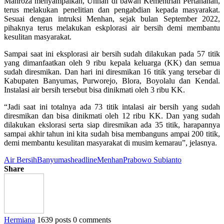
Mahroza menyampaikan, Unhan di bawah Kementrian Pertahanan,
terus melakukan penelitian dan pengabdian kepada masyarakat.
Sesuai dengan intruksi Menhan, sejak bulan September 2022,
pihaknya terus melakukan eskplorasi air bersih demi membantu
kesulitan masyarakat.
Sampai saat ini eksplorasi air bersih sudah dilakukan pada 57 titik
yang dimanfaatkan oleh 9 ribu kepala keluarga (KK) dan semua
sudah diresmikan. Dan hari ini diresmikan 16 titik yang tersebar di
Kabupaten Banyumas, Purworejo, Blora, Boyolalu dan Kendal.
Instalasi air bersih tersebut bisa dinikmati oleh 3 ribu KK.
“Jadi saat ini totalnya ada 73 titik intalasi air bersih yang sudah
diresmikan dan bisa dinikmati oleh 12 ribu KK. Dan yang sudah
dilakukan ekslorasi serta siap diresmikan ada 35 titik, harapannya
sampai akhir tahun ini kita sudah bisa membanguns ampai 200 titik,
demi membantu kesulitan masyarakat di musim kemarau”, jelasnya.
Air Bersih
Banyumas
headline
Menhan
Prabowo Subianto
Share
Hermiana
1639 posts
0 comments