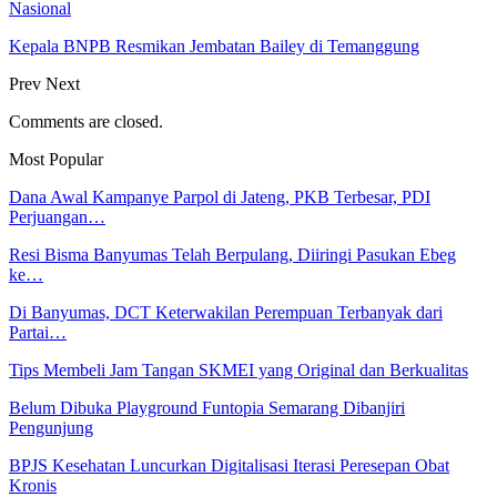
Nasional
Kepala BNPB Resmikan Jembatan Bailey di Temanggung
Prev
Next
Comments are closed.
Most Popular
Dana Awal Kampanye Parpol di Jateng, PKB Terbesar, PDI
Perjuangan…
Resi Bisma Banyumas Telah Berpulang, Diiringi Pasukan Ebeg
ke…
Di Banyumas, DCT Keterwakilan Perempuan Terbanyak dari
Partai…
Tips Membeli Jam Tangan SKMEI yang Original dan Berkualitas
Belum Dibuka Playground Funtopia Semarang Dibanjiri
Pengunjung
BPJS Kesehatan Luncurkan Digitalisasi Iterasi Peresepan Obat
Kronis