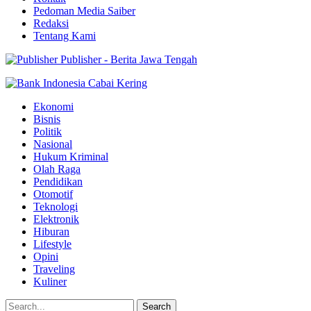
Pedoman Media Saiber
Redaksi
Tentang Kami
Publisher - Berita Jawa Tengah
Ekonomi
Bisnis
Politik
Nasional
Hukum Kriminal
Olah Raga
Pendidikan
Otomotif
Teknologi
Elektronik
Hiburan
Lifestyle
Opini
Traveling
Kuliner