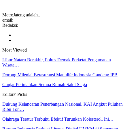
MetroJateng adalah..
email:
Redaksi:
Most Viewed
Libur Nataru Berakhir, Polres Demak Perketat Pengamanan
Wisata…
Dorong Milenial Berasuransi Manulife Indonesia Gandeng IPB
Ganjar Perintahkan Semua Rumah Sakit Siaga
Editors' Picks
Dukung Kelancaran Penerbangan Nasional, KAI Angkut Puluhan
Ribu Ton…
Olahraga Teratur Terbukti Efektif Turunkan Kolesterol, Ini…
Borong Indonesia Perkuat Literasi Digital UMKM di Semarang