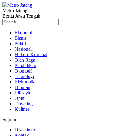
Metro Jateng
Berita Jawa Tengah
Ekonomi
Bisnis
Politik
Nasional
Hukum Kriminal
Olah Raga
Pendidikan
Otomotif
Teknologi
Elektronik
Hiburan
Lifestyle
Opini
Traveling
Kuliner
Sign in
Disclaimer
Kontak